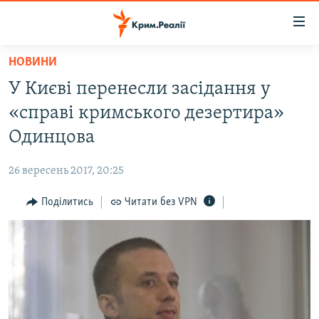
Доступність
посилання
Перейти
НОВИНИ
до
НОВИНИ
У Києві перенесли засідання у
основного
ВОДА.КРИМ
матеріалу
«справі кримського дезертира»
ВІДЕО ТА ФОТО
Перейти
Одинцова
до
ПОЛІТИКА
основної
26 вересень 2017, 20:25
БЛОГИ
навігації
Перейти
Поділитись
Читати без VPN
ПОГЛЯД
до
ІНТЕРВ'Ю
пошуку
ВСЕ ЗА ДЕНЬ
СПЕЦПРОЕКТИ
ЯК ОБІЙТИ БЛОКУВАННЯ
ДЕПОРТАЦІЯ