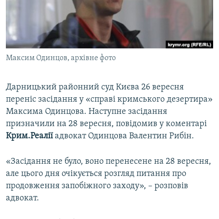
ВІДЕОУРОКИ «ELIFBE»
Русский
СВІДЧЕННЯ ОКУПАЦІЇ
Qırımtatar
УКРАЇНСЬКА ПРОБЛЕМА КРИМУ
Максим Одинцов, архівне фото
ДОЛУЧАЙСЯ!
ІНФОГРАФІКА
Дарницький районний суд Києва 26 вересня
переніс засідання у «справі кримського дезертира»
Усі сайти RFE/RL
Максима Одинцова. Наступне засідання
призначили на 28 вересня, повідомив у коментарі
Крим.Реалії
адвокат Одинцова Валентин Рибін.
«Засідання не було, воно перенесене на 28 вересня,
але цього дня очікується розгляд питання про
продовження запобіжного заходу», – розповів
адвокат.