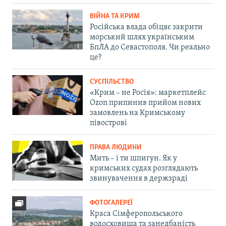
ВІЙНА ТА КРИМ
Російська влада обіцяє закрити
морський шлях українським
БпЛА до Севастополя. Чи реально
це?
СУСПІЛЬСТВО
«Крим – не Росія»: маркетплейс
Ozon припинив прийом нових
замовлень на Кримському
півострові
ПРАВА ЛЮДИНИ
Мить – і ти шпигун. Як у
кримських судах розглядають
звинувачення в держзраді
ФОТОГАЛЕРЕЇ
Краса Сімферопольського
водосховища та занедбаність