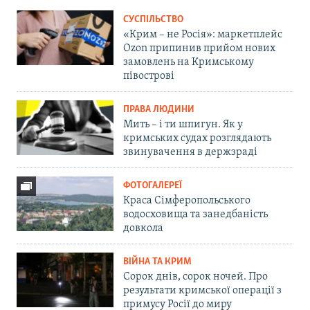
СУСПІЛЬСТВО
«Крим – не Росія»: маркетплейс
Ozon припинив прийом нових
замовлень на Кримському
півострові
ПРАВА ЛЮДИНИ
Мить – і ти шпигун. Як у
кримських судах розглядають
звинувачення в держзраді
ФОТОГАЛЕРЕЇ
Краса Сімферопольського
водосховища та занедбаність
довкола
ВІЙНА ТА КРИМ
Сорок днів, сорок ночей. Про
результати кримської операції з
примусу Росії до миру