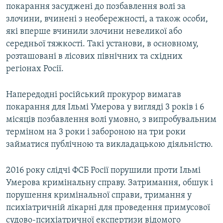
покарання засуджені до позбавлення волі за
злочини, вчинені з необережності, а також особи,
які вперше вчинили злочини невеликої або
середньої тяжкості. Такі установи, в основному,
розташовані в лісових північних та східних
регіонах Росії.
Напередодні російський прокурор вимагав
покарання для Ільмі Умерова у вигляді 3 років і 6
місяців позбавлення волі умовно, з випробувальним
терміном на 3 роки і забороною на три роки
займатися публічною та викладацькою діяльністю.
2016 року слідчі ФСБ Росії порушили проти Ільмі
Умерова кримінальну справу. Затримання, обшук і
порушення кримінальної справи, тримання у
психіатричній лікарні для проведення примусової
судово-психіатричної експертизи відомого