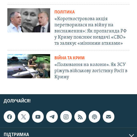
ПОЛІТИКА
«Короткострокова акція
перетворилася на війну на
виснаження»: Як пропаганда РФ
у Криму пояснює невдачі «СВО»
та залякує «мінними атаками»
ВІЙНА ТА КРИМ
«Полювання на колони». Як ЗСУ
ріжуть військову логістику Росії в
Криму
ДОЛУЧАЙСЯ!
ПІДТРИМКА