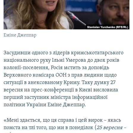
ВІДЕОУРОКИ «ELIFBE»
Русский
СВІДЧЕННЯ ОКУПАЦІЇ
Qırımtatar
УКРАЇНСЬКА ПРОБЛЕМА КРИМУ
Еміне Джеппар
ДОЛУЧАЙСЯ!
ІНФОГРАФІКА
Засудивши одного з лідерів кримськотатарського
національного руху Ільмі Умерова до двох років
Усі сайти RFE/RL
колонії-поселення, Росія мстить за доповідь
Верховного комісара ООН з прав людини щодо
ситуації в анексованому Криму. Таку думку 27
вересня на прес-конференції в Києві висловила
перший заступник міністра інформаційної
політики України Еміне Джеппар.
«Мені здається, що ця справа і цей вирок – якась
помста на тлі того, що ми в понеділок (
25 вересня –