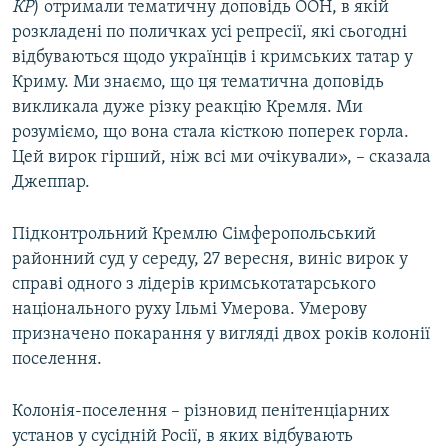
КР
) отримали тематичну доповідь ООН, в якій
розкладені по поличках усі репресії, які сьогодні
відбуваються щодо українців і кримських татар у
Криму. Ми знаємо, що ця тематична доповідь
викликала дуже різку реакцію Кремля. Ми
розуміємо, що вона стала кісткою поперек горла.
Цей вирок гірший, ніж всі ми очікували», – сказала
Джеппар.
Підконтрольний Кремлю Сімферопольський
районний суд у середу, 27 вересня, виніс вирок у
справі одного з лідерів кримськотатарського
національного руху Ільмі Умерова. Умерову
призначено покарання у вигляді двох років колонії
поселення.
Колонія-поселення – різновид пенітенціарних
установ у сусідній Росії, в яких відбувають