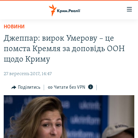
Доступність
посилання
Перейти
НОВИНИ
до
НОВИНИ
Джеппар: вирок Умерову – це
основного
ВОДА.КРИМ
матеріалу
помста Кремля за доповідь ООН
ВІДЕО ТА ФОТО
Перейти
щодо Криму
до
ПОЛІТИКА
основної
27 вересень 2017, 14:47
БЛОГИ
навігації
Перейти
Поділитись
Читати без VPN
ПОГЛЯД
до
ІНТЕРВ'Ю
пошуку
ВСЕ ЗА ДЕНЬ
СПЕЦПРОЕКТИ
ЯК ОБІЙТИ БЛОКУВАННЯ
ДЕПОРТАЦІЯ