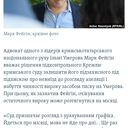
ВІДЕОУРОКИ «ELIFBE»
Русский
СВІДЧЕННЯ ОКУПАЦІЇ
Qırımtatar
УКРАЇНСЬКА ПРОБЛЕМА КРИМУ
Марк Фейгін, архівне фото
ДОЛУЧАЙСЯ!
ІНФОГРАФІКА
Адвокат одного з лідерів кримськотатарського
національного руху Ільмі Умерова Марк Фейгін
Усі сайти RFE/RL
вважає рішення підконтрольного Кремлю
кримського суду залишити його підзахисного під
підпискою про невиїзд до розгляду апеляції і
набуття чинності вироку засобом тиску на Умерова.
При цьому, як зазначив Фейгін, очікування
остаточного вироку може розтягнутися на місяці.
«Суд призначає розгляд з урахуванням графіка.
Йдеться про місяці, мова не йде про дні... Ще раз