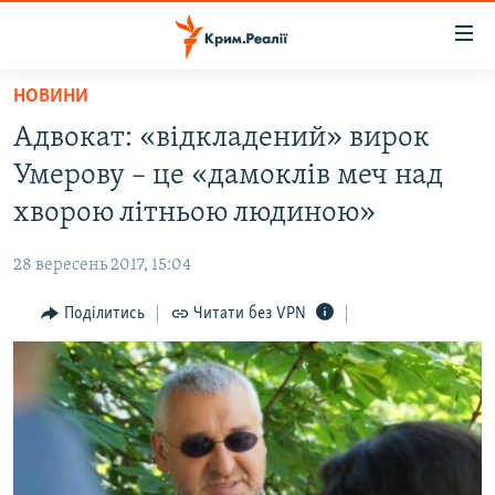
Доступність
посилання
Перейти
НОВИНИ
до
НОВИНИ
Адвокат: «відкладений» вирок
основного
ВОДА.КРИМ
матеріалу
Умерову – це «дамоклів меч над
ВІДЕО ТА ФОТО
Перейти
хворою літньою людиною»
до
ПОЛІТИКА
основної
28 вересень 2017, 15:04
БЛОГИ
навігації
Перейти
Поділитись
Читати без VPN
ПОГЛЯД
до
ІНТЕРВ'Ю
пошуку
ВСЕ ЗА ДЕНЬ
СПЕЦПРОЕКТИ
ЯК ОБІЙТИ БЛОКУВАННЯ
ДЕПОРТАЦІЯ