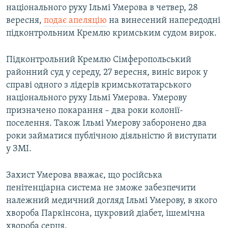
національного руху Ільмі Умерова в четвер, 28
вересня,
подає апеляцію
на винесений напередодні
підконтрольним Кремлю кримським судом вирок.
Підконтрольний Кремлю Сімферопольський
районний суд у середу, 27 вересня, виніс вирок у
справі одного з лідерів кримськотатарського
національного руху Ільмі Умерова. Умерову
призначено покарання – два роки колонії-
поселення. Також Ільмі Умерову заборонено два
роки займатися публічною діяльністю й виступати
у ЗМІ.
Захист Умерова вважає, що російська
пенітенціарна система не зможе забезпечити
належний медичний догляд Ільмі Умерову, в якого
хвороба Паркінсона, цукровий діабет, ішемічна
хвороба серця.