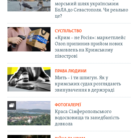
морський шлях українським
БпЛА до Севастополя. Чи реально
це?
СУСПІЛЬСТВО
«Крим – не Росія»: маркетплейс
Ozon припинив прийом нових
замовлень на Кримському
півострові
ПРАВА ЛЮДИНИ
Мить – і ти шпигун. Як у
кримських судах розглядають
звинувачення в держзраді
ФОТОГАЛЕРЕЇ
Краса Сімферопольського
водосховища та занедбаність
довкола