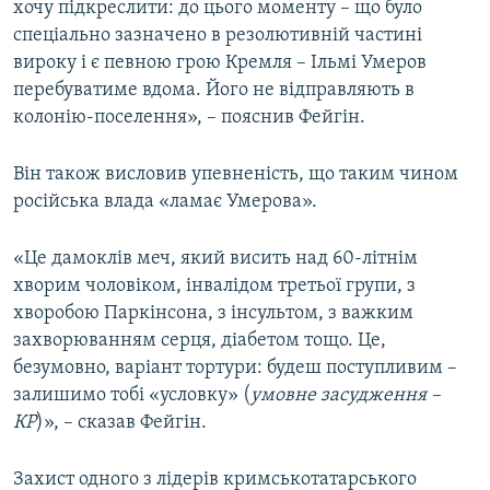
хочу підкреслити: до цього моменту – що було
спеціально зазначено в резолютивній частині
вироку і є певною грою Кремля – Ільмі Умеров
перебуватиме вдома. Його не відправляють в
колонію-поселення», – пояснив Фейгін.
Він також висловив упевненість, що таким чином
російська влада «ламає Умерова».
«Це дамоклів меч, який висить над 60-літнім
хворим чоловіком, інвалідом третьої групи, з
хворобою Паркінсона, з інсультом, з важким
захворюванням серця, діабетом тощо. Це,
безумовно, варіант тортури: будеш поступливим –
залишимо тобі «условку» (
умовне засудження –
КР
)», – сказав Фейгін.
Захист одного з лідерів кримськотатарського