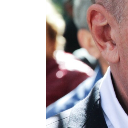
ВІДЕОУРОКИ «ELIFBE»
СВІДЧЕННЯ ОКУПАЦІЇ
УКРАЇНСЬКА ПРОБЛЕМА КРИМУ
ІНФОГРАФІКА