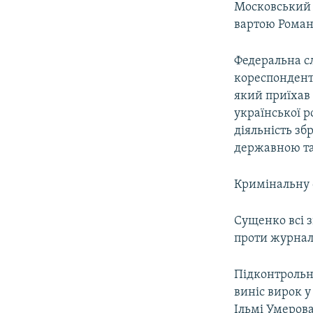
Московський 
вартою Романа
Федеральна сл
кореспондент
який приїхав 
української р
діяльність зб
державною т
Кримінальну с
Сущенко всі 
проти журналі
Підконтрольн
виніс вирок у
Ільмі Умерова