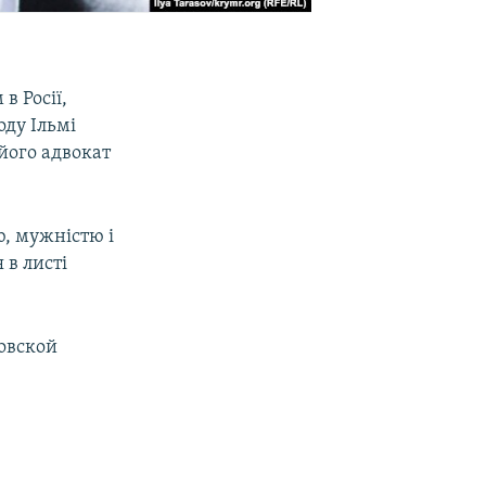
в Росії,
оду Ільмі
 його адвокат
ю, мужністю і
 в листі
овской