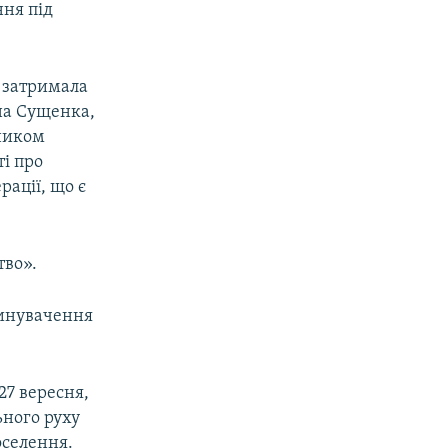
ня під
і затримала
на Сущенка,
тником
ті про
рації, що є
тво».
винувачення
.
27 вересня,
ьного руху
оселення.