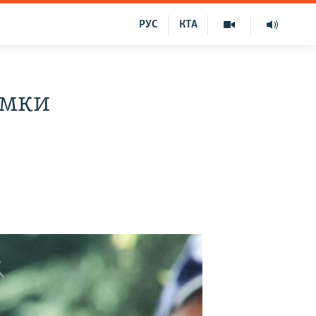
РУС
КТА
имки