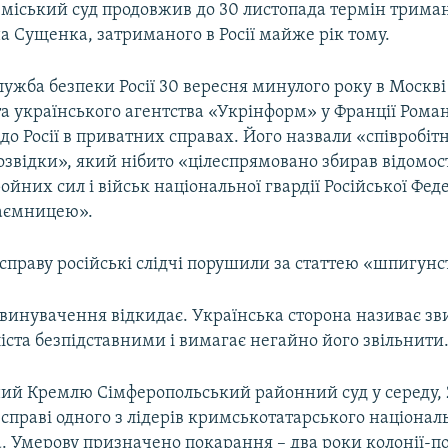
міський суд продовжив до 30 листопада термін триман
 Сущенка, затриманого в Росії майже рік тому.
ужба безпеки Росії 30 вересня минулого року в Москв
а українського агентства «Укрінформ» у Франції Рома
до Росії в приватних справах. Його назвали «співробі
озвідки», який нібито «цілеспрямовано збирав відомос
ройних сил і військ національної гвардії Російської Феде
аємницею».
праву російські слідчі порушили за статтею «шпигунс
звинувачення відкидає. Українська сторона називає з
ста безпідставними і вимагає негайно його звільнити
ий Кремлю Сімферопольський районний суд у середу, 
 справі одного з лідерів кримськотатарського націонал
. Умерову призначено покарання – два роки колонії-п