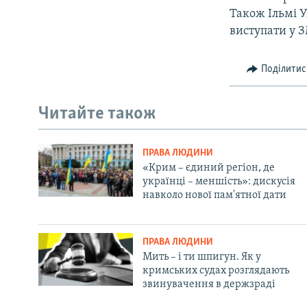
Також Ільмі 
виступати у З
Поділитис
Читайте також
ПРАВА ЛЮДИНИ
«Крим – єдиний регіон, де
українці – меншість»: дискусія
навколо нової пам'ятної дати
ПРАВА ЛЮДИНИ
Мить – і ти шпигун. Як у
кримських судах розглядають
звинувачення в держзраді