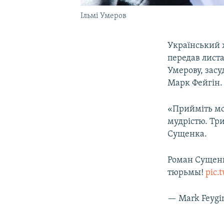
Ільмі Умеров
Український ж
передав листа
Умерову, засу
Марк Фейгін.
«Прийміть мої
мудрістю. Три
Сущенка.
Роман Сущенк
тюрьмы!
pic.
— Mark Feygi