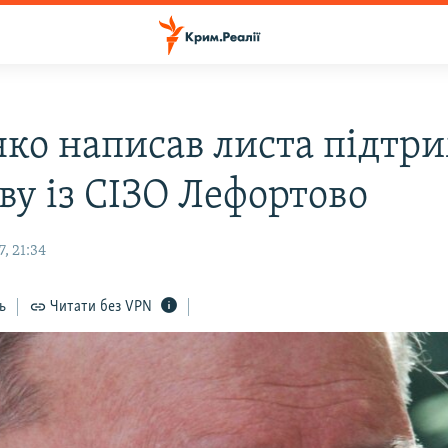
ко написав листа підтр
ву із СІЗО Лефортово
, 21:34
ь
Читати без VPN