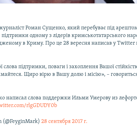
урналіст Роман Сущенко, який перебуває під арештом 
 підтримки одному з лідерів кримськотатарського нар
дженому в Криму. Про це 28 вересня написав у Twitter
 слова підтримки, поваги і захоплення Вашої стійкіст
майтеся. Щиро вірю в Вашу долю і місію», – говориться
о написал слова поддержки Ильми Умерову из лефорт
twitter.com/rlgGDUDY0b
n (@FeyginMark)
28 сентября 2017 г.