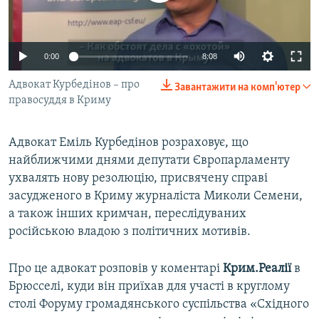
ВІДЕОУРОКИ «ELIFBE»
Русский
СВІДЧЕННЯ ОКУПАЦІЇ
Qırımtatar
0:00
8:08
УКРАЇНСЬКА ПРОБЛЕМА КРИМУ
Адвокат Курбедінов – про
Завантажити на комп'ютер
ДОЛУЧАЙСЯ!
ІНФОГРАФІКА
правосуддя в Криму
Адвокат Еміль Курбедінов розраховує, що
Усі сайти RFE/RL
найближчими днями депутати Європарламенту
ухвалять нову резолюцію, присвячену справі
засудженого в Криму журналіста Миколи Семени,
а також інших кримчан, переслідуваних
російською владою з політичних мотивів.
Про це адвокат розповів у коментарі
Крим.Реалії
в
Брюсселі, куди він приїхав для участі в круглому
столі Форуму громадянського суспільства «Східного