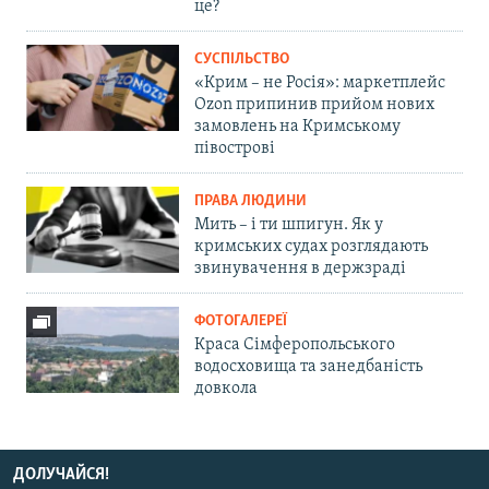
це?
СУСПІЛЬСТВО
«Крим – не Росія»: маркетплейс
Ozon припинив прийом нових
замовлень на Кримському
півострові
ПРАВА ЛЮДИНИ
Мить – і ти шпигун. Як у
кримських судах розглядають
звинувачення в держзраді
ФОТОГАЛЕРЕЇ
Краса Сімферопольського
водосховища та занедбаність
довкола
ДОЛУЧАЙСЯ!