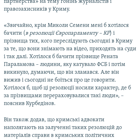
партнерства» на тему гонінь журналістів і
правозахисників у Криму.
«Звичайно, крім Миколи Семени мені б хотілося
бачити (
в резолюції Європарламенту – КР
) і
прізвища тих, кого переслідують сьогодні в Криму
за те, що вони знімають на відео, приходять на суди
і так далі. Хотілося б бачити прізвище Рената
Параламова – людини, яку катувало ФСБ і потім
викинуло, думаючи, що він зламався. Але він
вижив і сьогодні не боїться про це говорити.
Хотілося б, щоб ці резолюції носили характер, де б
за прізвищами перераховувалися такі люди», –
пояснив Курбедінов.
Він також додав, що кримські адвокати
наполягають на залученні таких резолюцій до
матеріалів справи в кримських політичних