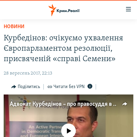
Доступність
посилання
Перейти
НОВИНИ
до
НОВИНИ
Курбедінов: очікуємо ухвалення
основного
ВОДА.КРИМ
матеріалу
Європарламентом резолюції,
ВІДЕО ТА ФОТО
Перейти
присвяченій «справі Семени»
до
ПОЛІТИКА
основної
28 вересень 2017, 22:13
БЛОГИ
навігації
Перейти
Поділитись
Читати без VPN
ПОГЛЯД
до
ІНТЕРВ'Ю
пошуку
Адвокат Курбедінов – про правосуддя в Криму
ВСЕ ЗА ДЕНЬ
СПЕЦПРОЕКТИ
No media source currently available
ЯК ОБІЙТИ БЛОКУВАННЯ
ДЕПОРТАЦІЯ