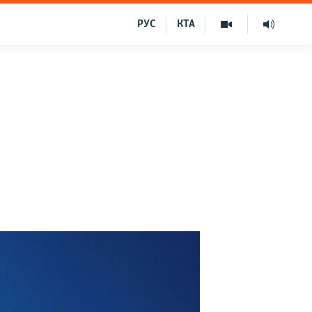
РУС
КТА