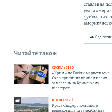
ставлення пол
уваги америка
футбольних к
американсько
Поділитис
Читайте також
СУСПІЛЬСТВО
«Крим – не Росія»: маркетплейс
Ozon припинив прийом нових
замовлень на Кримському
півострові
ФОТОГАЛЕРЕЇ
Краса Сімферопольського
водосховища та занедбаність