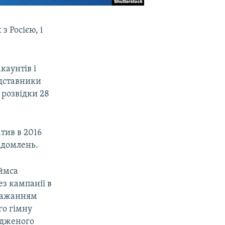
з Росією, і
аунтів і
едставники
 розвідки 28
тив в 2016
відомлень.
еймса
ез кампанії в
ебажанням
го гімну
едженого