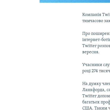
Компанія Twit
тимчасово зак
Про поширенн
інтернет-боті
Twitter розпо
вересня.
Учасники слух
році 274 тися
На думку чле
Ланкфорда, са
Twitter допо
багатьох проф
США. Таким ч