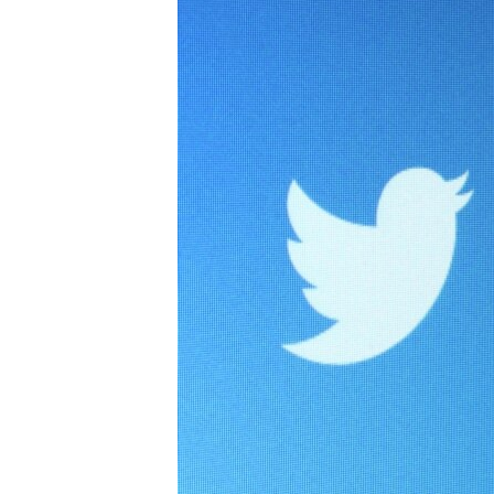
ВІДЕОУРОКИ «ELIFBE»
СВІДЧЕННЯ ОКУПАЦІЇ
УКРАЇНСЬКА ПРОБЛЕМА КРИМУ
ІНФОГРАФІКА