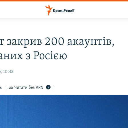
r закрив 200 акаунтів,
аних з Росією
, 10:48
ь
Читати без VPN