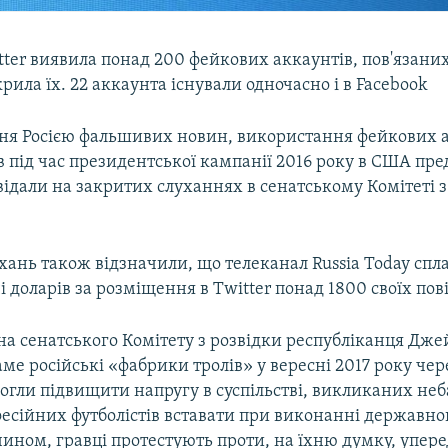
ter виявила понад 200 фейкових аккаунтів, пов'язаних 
рила їх. 22 аккаунта існували одночасно і в Facebook
я Росією фальшивих новин, використання фейкових ак
в під час президентської кампанії 2016 року в США пр
відали на закритих слуханнях в сенатському Комітеті з
ань також відзначили, що телеканал Russia Today спла
чі доларів за розміщення в Twitter понад 1800 своїх по
на сенатського Комітету з розвідки республіканця Дж
ме російські «фабрики тролів» у вересні 2017 року чер
могли підвищити напругу в суспільстві, викликаних н
есійних футболістів вставати при виконанні державно
ином, гравці протестують проти, на їхню думку, упер