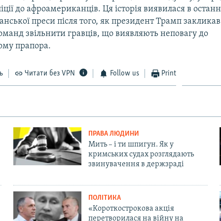
іції до афроамериканців. Ця історія виявилася в останні
нської преси після того, як президент Трамп закликав
оманд звільнити гравців, що виявляють неповагу до
му прапора.
ь
Читати без VPN
Follow us
Print
ПРАВА ЛЮДИНИ
Мить – і ти шпигун. Як у
кримських судах розглядають
звинувачення в держзраді
ПОЛІТИКА
«Короткострокова акція
перетворилася на війну на