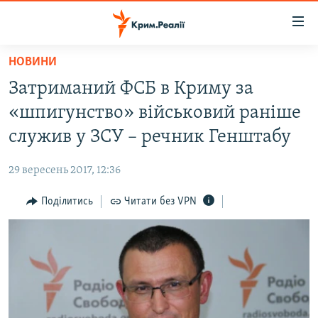
Доступність
посилання
Перейти
НОВИНИ
до
НОВИНИ
Затриманий ФСБ в Криму за
основного
ВОДА.КРИМ
матеріалу
«шпигунство» військовий раніше
ВІДЕО ТА ФОТО
Перейти
служив у ЗСУ – речник Генштабу
до
ПОЛІТИКА
основної
29 вересень 2017, 12:36
БЛОГИ
навігації
Перейти
Поділитись
Читати без VPN
ПОГЛЯД
до
ІНТЕРВ'Ю
пошуку
ВСЕ ЗА ДЕНЬ
СПЕЦПРОЕКТИ
ЯК ОБІЙТИ БЛОКУВАННЯ
ДЕПОРТАЦІЯ