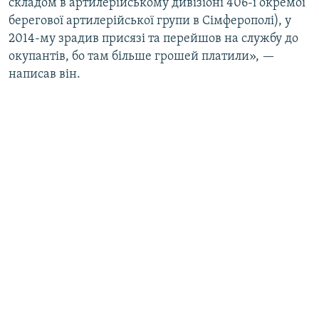
складом в артилерійському дивізіоні 406-ї окремої
берегової артилерійської групи в Сімферополі), у
2014-му зрадив присязі та перейшов на службу до
окупантів, бо там більше грошей платили», —
написав він.