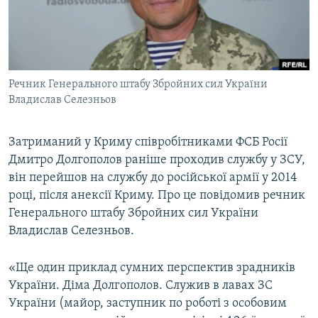
ВІДЕОУРОКИ «ELIFBE»
Русский
СВІДЧЕННЯ ОКУПАЦІЇ
Qırımtatar
УКРАЇНСЬКА ПРОБЛЕМА КРИМУ
Речник Генерального штабу Збройних сил України
ДОЛУЧАЙСЯ!
ІНФОГРАФІКА
Владислав Селезньов
Затриманий у Криму співробітниками ФСБ Росії
Усі сайти RFE/RL
Дмитро Долгополов раніше проходив службу у ЗСУ,
він перейшов на службу до російської армії у 2014
році, після анексії Криму. Про це повідомив речник
Генерального штабу Збройних сил України
Владислав Селезньов.
«Ще один приклад сумних перспектив зрадників
України. Діма Долгополов. Служив в лавах ЗС
України (майор, заступник по роботі з особовим