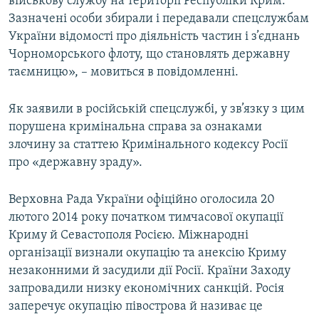
військову службу на території Республіки Крим.
Зазначені особи збирали і передавали спецслужбам
України відомості про діяльність частин і з’єднань
Чорноморського флоту, що становлять державну
таємницю», – мовиться в повідомленні.
Як заявили в російській спецслужбі, у зв’язку з цим
порушена кримінальна справа за ознаками
злочину за статтею Кримінального кодексу Росії
про «державну зраду».
Верховна Рада України офіційно оголосила 20
лютого 2014 року початком тимчасової окупації
Криму й Севастополя Росією. Міжнародні
організації визнали окупацію та анексію Криму
незаконними й засудили дії Росії. Країни Заходу
запровадили низку економічних санкцій. Росія
заперечує окупацію півострова й називає це