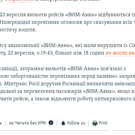
23 вересня вильоти рейсів «ВИМ-Авиа» відбуваються і
Напередодні перевізник оголосив про скасування всіх
нестачу коштів.
су авіакомпанії «ВИМ-Авиа», які мали вирушити із С
ту, 23 вересня, о 19:45, більше ніж 18 годин
не могли ви
авіації, затримки вильотів «ВИМ-Авиа» пов'язані з
ною заборгованістю перевізника перед паливно-запр
. Мінтранс Росії доручив Росавіації визначити авікомпа
відальні за перевезення пасажирів «ВИМ-Авиа», якщо 
вати рейси, а також відновити роботу антикризового 
ь
Читати без VPN
Follow us
Print