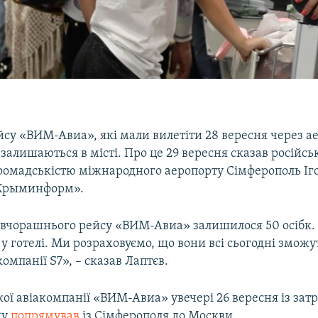
су «ВИМ-Авиа», які мали вилетіти 28 вересня через а
залишаються в місті. Про це 29 вересня сказав російс
з громадськістю міжнародного аеропорту Сімферополь Іг
рыминформ».
 вчорашнього рейсу «ВИМ-Авиа» залишилося 50 осібк.
 у готелі. Ми розраховуємо, що вони всі сьогодні зможу
омпанії S7», – сказав Лаптєв.
кої авіакомпанії «ВИМ-Авиа» увечері 26 вересня із за
ну
попрямував
із Сімферополя до Москви.