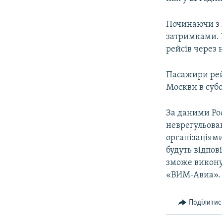
Починаючи з 
затримками. 
рейсів через 
Пасажири рей
Москви в субо
За даними Рос
неврегульова
організаціями
будуть відпо
зможе викону
«ВИМ-Авиа».
Поділитис