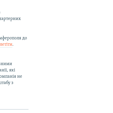
з
 чартерних
імферополя до
летіти
.
авними
нії, які
компанія не
штабу з