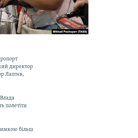
еропорт
ький директор
ор Лаптєв,
 Влада
ть полетіти
тримкою більш