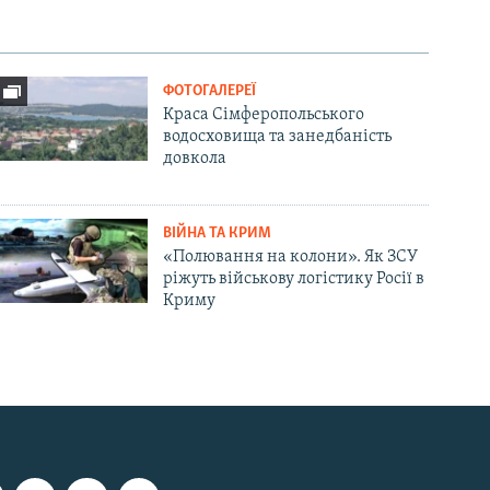
ФОТОГАЛЕРЕЇ
Краса Сімферопольського
водосховища та занедбаність
довкола
ВІЙНА ТА КРИМ
«Полювання на колони». Як ЗСУ
ріжуть військову логістику Росії в
Криму