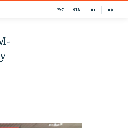
РУС
КТА
М-
ту