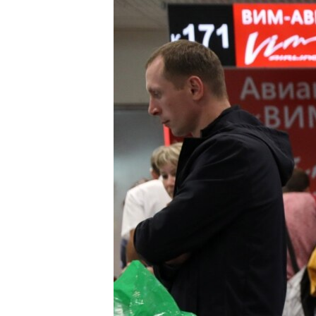
ВІДЕОУРОКИ «ELIFBE»
СВІДЧЕННЯ ОКУПАЦІЇ
УКРАЇНСЬКА ПРОБЛЕМА КРИМУ
ІНФОГРАФІКА