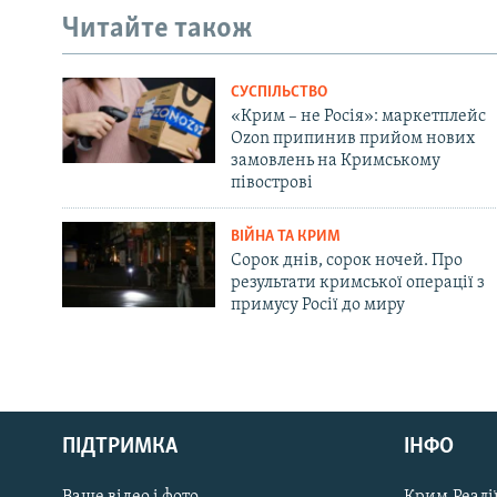
Читайте також
СУСПІЛЬСТВО
«Крим – не Росія»: маркетплейс
Ozon припинив прийом нових
замовлень на Кримському
півострові
ВІЙНА ТА КРИМ
Сорок днів, сорок ночей. Про
результати кримської операції з
примусу Росії до миру
Русский
ПІДТРИМКА
ІНФО
Qırımtatar
Ваше відео і фото
Крим.Реалії