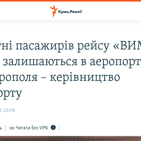
тні пасажирів рейсу «ВИ
 залишаються в аеропор
рополя – керівництво
орту
, 13:04
ь
Читати без VPN