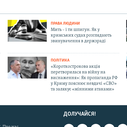
ПРАВА ЛЮДИНИ
Мить – і ти шпигун. Як у
кримських судах розглядають
звинувачення в держзраді
ПОЛІТИКА
«Короткострокова акція
перетворилася на війну на
виснаження»: Як пропаганда РФ
у Криму пояснює невдачі «СВО»
та залякує «мінними атаками»
ДОЛУЧАЙСЯ!
. Про нас