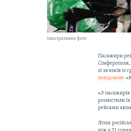
Ілюстративне фото
Пасажири рей
Сімферополя, 
зі зв'язків і
повідомляє
«К
«З пасажирів
розмістили їх
рейсами авіак
Літак російсь
ніж у 21 годи