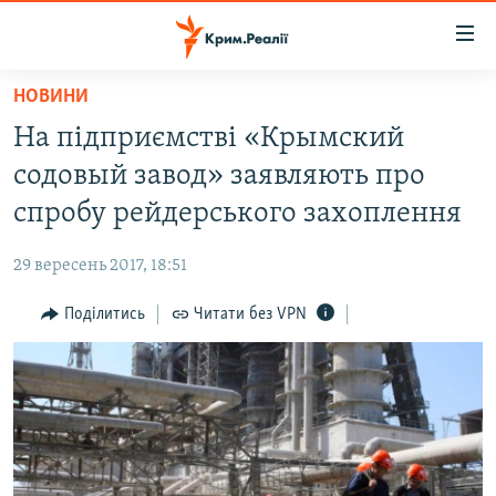
Доступність
посилання
Перейти
НОВИНИ
до
НОВИНИ
На підприємстві «Крымский
основного
ВОДА.КРИМ
матеріалу
содовый завод» заявляють про
ВІДЕО ТА ФОТО
Перейти
спробу рейдерського захоплення
до
ПОЛІТИКА
основної
29 вересень 2017, 18:51
БЛОГИ
навігації
Перейти
Поділитись
Читати без VPN
ПОГЛЯД
до
ІНТЕРВ'Ю
пошуку
ВСЕ ЗА ДЕНЬ
СПЕЦПРОЕКТИ
ЯК ОБІЙТИ БЛОКУВАННЯ
ДЕПОРТАЦІЯ