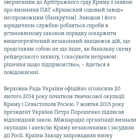
зверненням до Арбітражного суду Криму з заявою
про визнання ПАТ «Крымский содовый завод»
неспроможним (банкрутом). Заводом і його
юридичною службою робляться спроби в
установленому законом порядку оскаржити
вищеперелічений незаконний ланцюжок дій, що
представляє собою не що інше, як банальну схему
рейдерського захвату, і скасувати неправові
рішення щодо підприємства», – йдеться в
повідомленні.
Верховна Рада України офіційно оголосила 20
лютого 2014 року початком тимчасової окупації
Криму і Севастополя Росією. 7 жовтня 2015 року
президент України Петро Порошенко підписав
відповідний закон. Міжнародні організації визнали
окупацію і анексію Криму незаконними і засудили
дії Росії. Країни Заходу запровадили низку