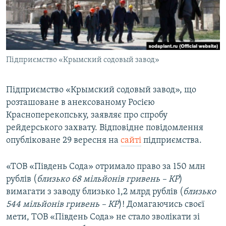
ВІДЕОУРОКИ «ELIFBE»
Русский
СВІДЧЕННЯ ОКУПАЦІЇ
Qırımtatar
УКРАЇНСЬКА ПРОБЛЕМА КРИМУ
Підприємство «Крымский содовый завод»
ДОЛУЧАЙСЯ!
ІНФОГРАФІКА
Підприємство «Крымский содовый завод», що
розташоване в анексованому Росією
Усі сайти RFE/RL
Красноперекопську, заявляє про спробу
рейдерського захвату. Відповідне повідомлення
опубліковане 29 вересня на
сайті
підприємства.
«ТОВ «Південь Сода» отримало право за 150 млн
рублів (
близько 68 мільйонів гривень – КР
)
вимагати з заводу близько 1,2 млрд рублів (
близько
544 мільйонів гривень – КР
)! Домагаючись своєї
мети, ТОВ «Південь Сода» не стало зволікати зі