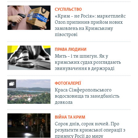
СУСПІЛЬСТВО
«Крим – не Росія»: маркетплейс
Ozon припинив прийом нових
замовлень на Кримському
півострові
ПРАВА ЛЮДИНИ
Мить – і ти шпигун. Як у
кримських судах розглядають
звинувачення в держзраді
ФОТОГАЛЕРЕЇ
Краса Сімферопольського
водосховища та занедбаність
довкола
ВІЙНА ТА КРИМ
Сорок днів, сорок ночей. Про
результати кримської операції з
примусу Росії до миру