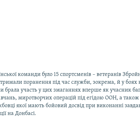
їнської команди було 15 спортсменів – ветеранів Зброй
отримали поранення під час служби, зокрема, й у боях 
ни брала участь у цих змаганнях вперше як учасник ба
вчань, миротворчих операцій під егідою ООН, а також 
жбовці якої мають бойовий досвід при виконанні завда
ції на Донбасі.