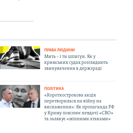
ПРАВА ЛЮДИНИ
Мить – і ти шпигун. Як у
кримських судах розглядають
звинувачення в держзраді
ПОЛІТИКА
«Короткострокова акція
перетворилася на війну на
виснаження»: Як пропаганда РФ
у Криму пояснює невдачі «СВО»
та залякує «мінними атаками»