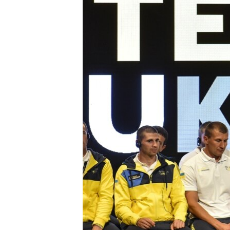
ВІДЕОУРОКИ «ELIFBE»
СВІДЧЕННЯ ОКУПАЦІЇ
УКРАЇНСЬКА ПРОБЛЕМА КРИМУ
ІНФОГРАФІКА