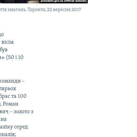
я змагань. Торонто, 22 вересня 2017
що
 вісім
обув
» (50 і 10
 команди –
отирьох
брас та 100
в; Роман
вич – золото з
ина
аліку серед
оналів;