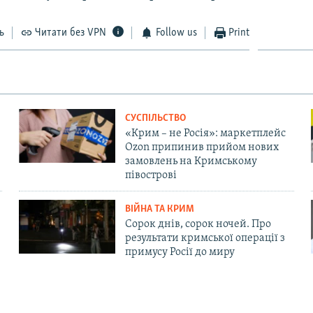
ь
Читати без VPN
Follow us
Print
СУСПІЛЬСТВО
«Крим – не Росія»: маркетплейс
Ozon припинив прийом нових
замовлень на Кримському
півострові
ВІЙНА ТА КРИМ
Сорок днів, сорок ночей. Про
результати кримської операції з
примусу Росії до миру