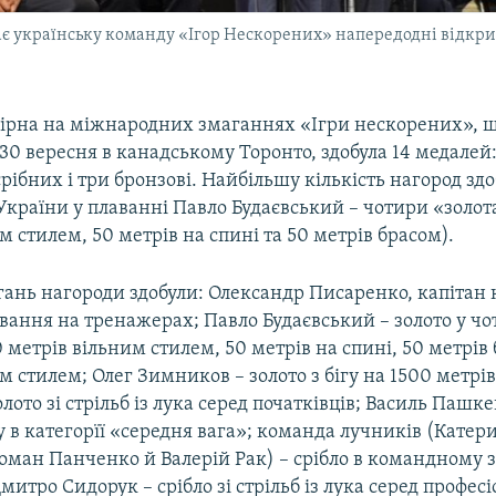
є українську команду «Ігор Нескорених» напередодні відкритт
бірна на міжнародних змаганнях «Ігри нескорених», 
0 вересня в канадському Торонто, здобула 14 медалей:
срібних і три бронзові. Найбільшу кількість нагород зд
країни у плаванні Павло Будаєвський – чотири «золота
м стилем, 50 метрів на спині та 50 метрів брасом).
агань нагороди здобули: Олександр Писаренко, капітан
ування на тренажерах; Павло Будаєвський – золото у ч
0 метрів вільним стилем, 50 метрів на спині, 50 метрів 
м стилем; Олег Зимников – золото з бігу на 1500 метрі
лото зі стрільб із лука серед початківців; Василь Пашке
 в категорїї «середня вага»; команда лучників (Катер
оман Панченко й Валерій Рак) – срібло в командному з
Дмитро Сидорук – срібло зі стрільб із лука серед професі