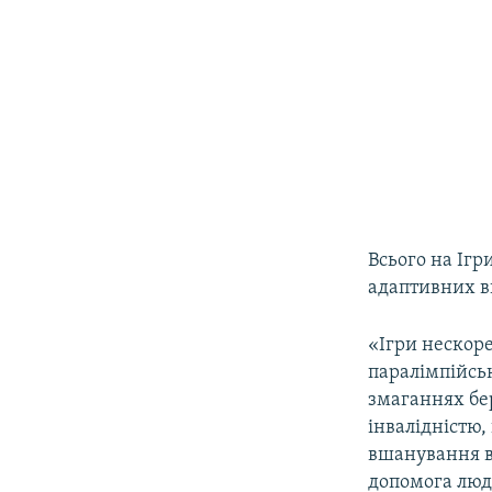
Всього на Ігр
адаптивних в
«Ігри нескоре
паралімпійськ
змаганнях бер
інвалідністю,
вшанування ві
допомога людя