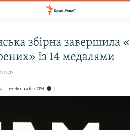
нська збірна завершила «
рених» із 14 медалями
, 13:37
ь
Читати без VPN