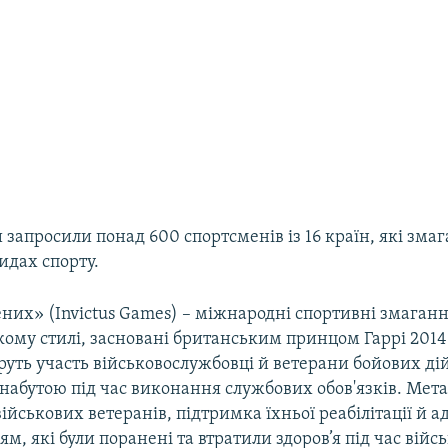
и запросили понад 600 спортсменів із 16 країн, які змаг
идах спорту.
них» (Invictus Games) – міжнародні спортивні змаганн
ому стилі, засновані британським принцом Гаррі 2014 
уть участь військовослужбовці й ветерани бойових дій
 набутою під час виконання службових обов'язків. Мета
йськових ветеранів, підтримка їхньої реабілітації й а
м, які були поранені та втратили здоров’я під час війс