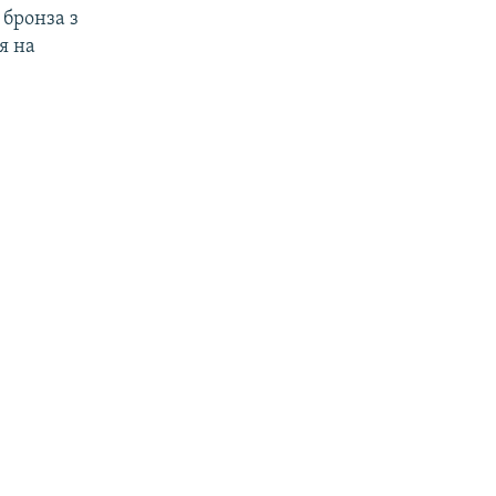
 бронза з
я на