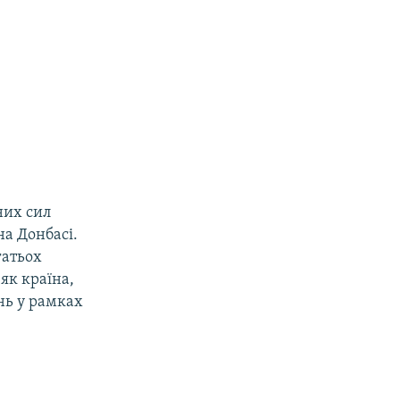
них сил
на Донбасі.
гатьох
як країна,
нь у рамках