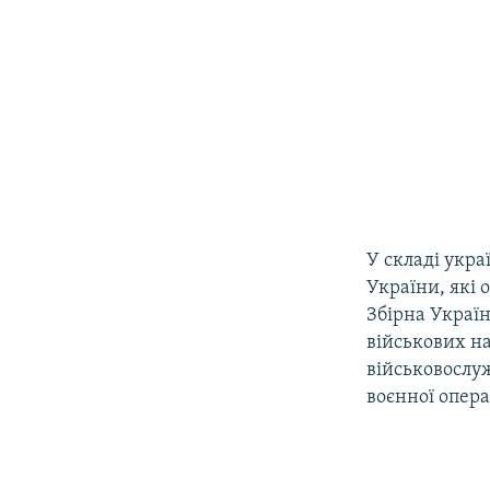
У складі укра
України, які 
Збірна Украї
військових на
військовослу
воєнної опера