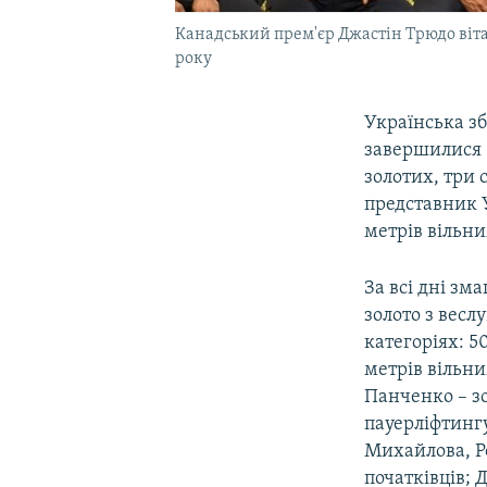
Канадський прем'єр Джастін Трюдо віта
року
Українська з
завершилися 3
золотих, три 
представник У
метрів вільни
За всі дні зм
золото з весл
категоріях: 5
метрів вільни
Панченко – зо
пауерліфтингу
Михайлова, Р
початківців; 