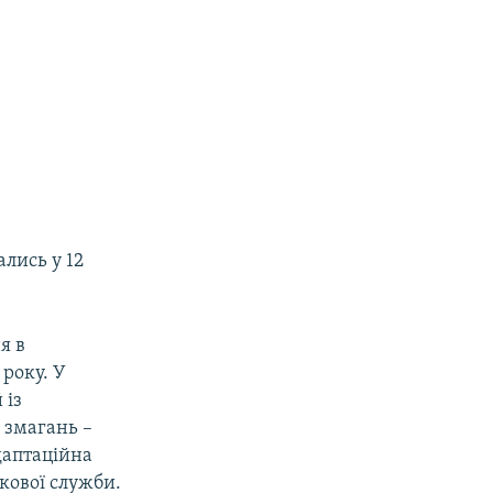
ались у 12
я в
року. У
 із
 змагань –
даптаційна
ькової служби.