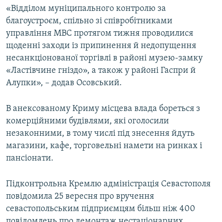
«Відділом муніципального контролю за
благоустроєм, спільно зі співробітниками
управління МВС протягом тижня проводилися
щоденні заходи із припинення й недопущення
несанкціонованої торгівлі в районі музею-замку
«Ластівчине гніздо», а також у районі Гаспри й
Алупки», – додав Осовський.
В анексованому Криму місцева влада бореться з
комерційними будівлями, які оголосили
незаконними, в тому числі під знесення йдуть
магазини, кафе, торговельні намети на ринках і
пансіонати.
Підконтрольна Кремлю адміністрація Севастополя
повідомила 25 вересня про вручення
севастопольським підприємцям більш ніж 400
повідомлень про демонтаж нестаціонарних