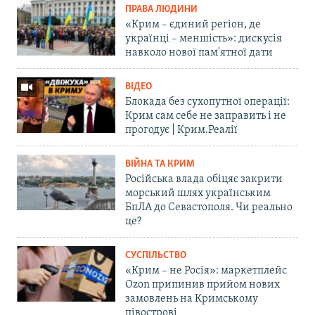
ПРАВА ЛЮДИНИ
«Крим – єдиний регіон, де
українці – меншість»: дискусія
навколо нової пам'ятної дати
ВІДЕО
Блокада без сухопутної операції:
Крим сам себе не заправить і не
прогодує | Крим.Реалії
ВІЙНА ТА КРИМ
Російська влада обіцяє закрити
морський шлях українським
БпЛА до Севастополя. Чи реально
це?
СУСПІЛЬСТВО
«Крим – не Росія»: маркетплейс
Ozon припинив прийом нових
замовлень на Кримському
півострові