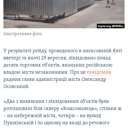
ВІДЕОУРОКИ «ELIFBE»
Русский
СВІДЧЕННЯ ОКУПАЦІЇ
Qırımtatar
УКРАЇНСЬКА ПРОБЛЕМА КРИМУ
Ілюстративне фото
ДОЛУЧАЙСЯ!
ІНФОГРАФІКА
У результаті рейду, проведеного в анексованій Ялті
ввечері та вночі 29 вересня, ліквідовано понад
Усі сайти RFE/RL
десять торгових об'єктів, визнаних російською
владою міста незаконними. Про це
повідомив
радник глави адміністрації міста Олександр
Осовський.
«Два з виявлених і ліквідованих об'єктів були
розташовані біля скверу «Комсомолець», стільки ж
– на набережній міста, чотири – на вулиці
Пушкінській і по одному на вході до речового