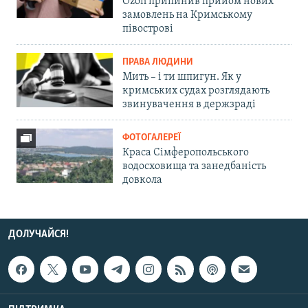
Ozon припинив прийом нових
замовлень на Кримському
півострові
ПРАВА ЛЮДИНИ
Мить – і ти шпигун. Як у
кримських судах розглядають
звинувачення в держзраді
ФОТОГАЛЕРЕЇ
Краса Сімферопольського
водосховища та занедбаність
довкола
ДОЛУЧАЙСЯ!