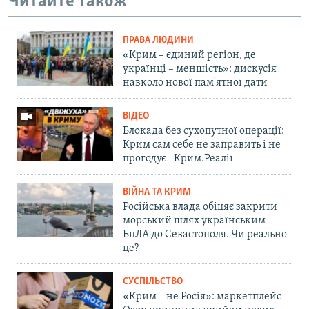
Читайте також
ПРАВА ЛЮДИНИ
«Крим – єдиний регіон, де
українці – меншість»: дискусія
навколо нової пам'ятної дати
ВІДЕО
Блокада без сухопутної операції:
Крим сам себе не заправить і не
прогодує | Крим.Реалії
ВІЙНА ТА КРИМ
Російська влада обіцяє закрити
морський шлях українським
БпЛА до Севастополя. Чи реально
це?
СУСПІЛЬСТВО
«Крим – не Росія»: маркетплейс