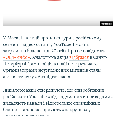
ВІДЕОУРОКИ «ELIFBE»
Русский
СВІДЧЕННЯ ОКУПАЦІЇ
Qırımtatar
УКРАЇНСЬКА ПРОБЛЕМА КРИМУ
ДОЛУЧАЙСЯ!
ІНФОГРАФІКА
У Москві на акції проти цензури в російському
сегменті відеохостингу YouTube 1 жовтня
затримано більше ніж 20 осіб. Про це повідомляє
Усі сайти RFE/RL
«ОВД-Инфо»
. Аналогічна акція
відбулася
в Санкт-
Петербурзі. Там поліція в події не втручалася.
Організаторами неузгоджених мітингів стали
активісти руху «Артпідготовка».
Ініціатори акції стверджують, що співробітники
російського YouTube «під надуманими приводами»
видаляють канали і відеоролики опозиційних
блогерів, а також сприяють «накруткам у