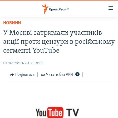
Доступність
посилання
Перейти
НОВИНИ
до
НОВИНИ
У Москві затримали учасників
основного
ВОДА.КРИМ
матеріалу
акції проти цензури в російському
ВІДЕО ТА ФОТО
Перейти
сегменті YouTube
до
ПОЛІТИКА
основної
01 жовтень 2017, 18:51
БЛОГИ
навігації
Перейти
Поділитись
Читати без VPN
ПОГЛЯД
до
ІНТЕРВ'Ю
пошуку
ВСЕ ЗА ДЕНЬ
СПЕЦПРОЕКТИ
ЯК ОБІЙТИ БЛОКУВАННЯ
ДЕПОРТАЦІЯ