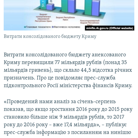
ВІДЕОУРОКИ «ELIFBE»
Русский
СВІДЧЕННЯ ОКУПАЦІЇ
Qırımtatar
УКРАЇНСЬКА ПРОБЛЕМА КРИМУ
Витрати консолідованого бюджету Криму
ДОЛУЧАЙСЯ!
ІНФОГРАФІКА
Витрати консолідованого бюджету анексованого
Криму перевищили 77 мільярдів рублів (понад 35
Усі сайти RFE/RL
мільярдів гривень), що склало 44,5 відсотка річних
призначень. Про це повідомляє прес-служба
підконтрольного Росії міністерства фінансів Криму.
«Проведений нами аналіз за січень-серпень
показав, що якщо зростання 2016 року до 2015 року
становило більше ніж 9 мільярдів рублів, то 2017
року до 2016 року – вже 17,4 мільярда», – публікує
прес-служба інформацію з посиланням на нинішю