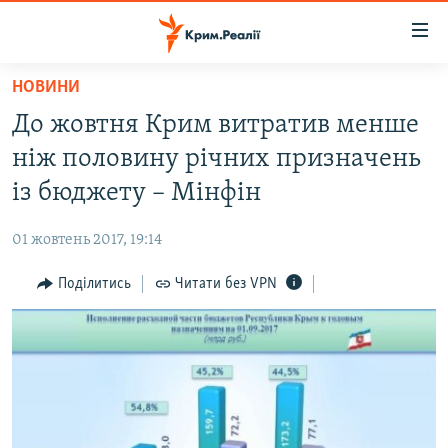
Доступність
посилання
Перейти
НОВИНИ
до
НОВИНИ
До жовтня Крим витратив менше
основного
ВОДА.КРИМ
матеріалу
ніж половину річних призначень
ВІДЕО ТА ФОТО
Перейти
із бюджету – Мінфін
до
ПОЛІТИКА
основної
01 жовтень 2017, 19:14
БЛОГИ
навігації
Перейти
Поділитись
Читати без VPN
ПОГЛЯД
до
ІНТЕРВ'Ю
пошуку
ВСЕ ЗА ДЕНЬ
СПЕЦПРОЕКТИ
ЯК ОБІЙТИ БЛОКУВАННЯ
ДЕПОРТАЦІЯ