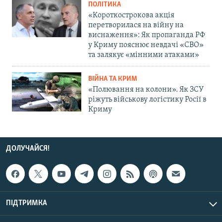
ПОЛІТИКА
«Короткострокова акція
перетворилася на війну на
виснаження»: Як пропаганда РФ
у Криму пояснює невдачі «СВО»
та залякує «мінними атаками»
ВІЙНА ТА КРИМ
«Полювання на колони». Як ЗСУ
ріжуть військову логістику Росії в
Криму
ДОЛУЧАЙСЯ!
ПІДТРИМКА