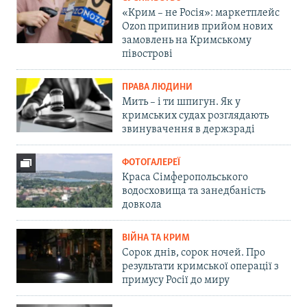
«Крим – не Росія»: маркетплейс
Ozon припинив прийом нових
замовлень на Кримському
півострові
ПРАВА ЛЮДИНИ
Мить – і ти шпигун. Як у
кримських судах розглядають
звинувачення в держзраді
ФОТОГАЛЕРЕЇ
Краса Сімферопольського
водосховища та занедбаність
довкола
ВІЙНА ТА КРИМ
Сорок днів, сорок ночей. Про
результати кримської операції з
примусу Росії до миру