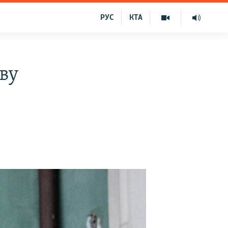
РУС
КТА
ву