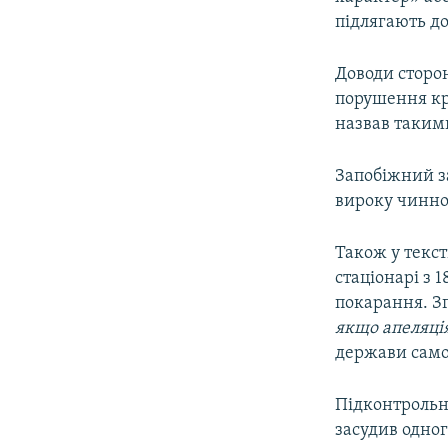
підлягають д
Доводи сторо
порушення кр
назвав такими
Запобіжний за
вироку чинно
Також у текс
стаціонарі з 
покарання. Зг
якщо апеляція
держави само
Підконтрольн
засудив одног