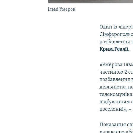
Ільмі Умеров
Один із лідер
Сімферопольсь
позбавлення в
Крим.Реалії
.
«Умерова Іль
частиною 2 ст
позбавлення в
діяльністю, п
телекомунікац
відбуванням о
поселенні», –
Показання сві
характер» аб