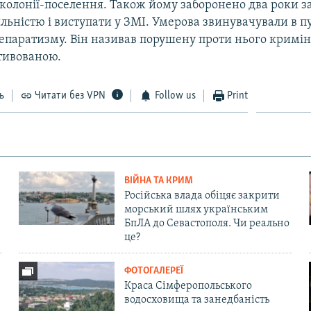
 колонії-поселення. Також йому заборонено два роки 
льністю і виступати у ЗМІ. Умерова звинувачували в п
сепаратизму. Він називав порушену проти нього кримін
тивованою.
ь
Читати без VPN
Follow us
Print
ВІЙНА ТА КРИМ
Російська влада обіцяє закрити
морський шлях українським
БпЛА до Севастополя. Чи реально
це?
ФОТОГАЛЕРЕЇ
Краса Сімферопольського
водосховища та занедбаність