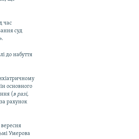
д час
вання суд
».
лі до набуття
сихіатричному
мін основного
ння (
в разі,
«за рахунок
 вересня
льмі Умерова