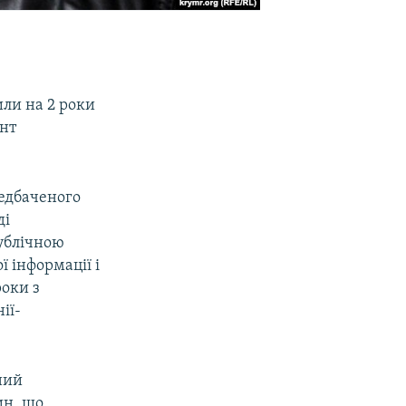
или на 2 роки
ент
редбаченого
ді
публічною
ї інформації і
роки з
ії-
ний
ин, що