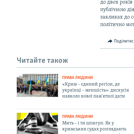
до двох років
публічною дія
закликах до 
політично мо
Поділитис
Читайте також
ПРАВА ЛЮДИНИ
«Крим – єдиний регіон, де
українці – меншість»: дискусія
навколо нової пам'ятної дати
ПРАВА ЛЮДИНИ
Мить – і ти шпигун. Як у
кримських судах розглядають