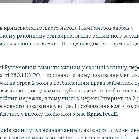
ів кримськотатарського народу Ільмі Умеров забрав у
кому районному суді вирок, згідно з яким його засуд
олі в колонії-поселенні. Про це повідомляє кореспонд
мі Рустемовича визнати винним у скоєнні злочину, пе
атті 280.1 КК РФ, і призначити йому покарання у вигля
олі на строк 2 роки з позбавленням права займатися 
ов'язаною з виступами та публікаціями в засобах масово
ійних мережах, в тому числі в мережі Інтернет, на 2 
сновного покарання у вигляді позбавлення волі в колон
 йдеться у вироку, копію якого має
Крим.Реалії
.
дків захисту суд визнав такими, які «носять суб'єктив
о взагалі «не мають значення для встановлення обстав