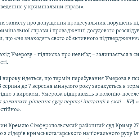
оведенню у кримінальній справі».
ни захисту про допущення процесуальних порушень пі
имінальної справи і провадженні досудового розсліду
, що «не знаходять свого об'єктивного підтвердження
хід Умерову – підписка про невиїзд – залишається в си
сті.
ті вироку йдеться, що термін перебування Умерова в п
18 серпня до 7 вересня минулого року зарахується в тер
ідно з вироком, Умерова відправлять в колонію-поселе
 залишить рішення суду першої інстанції в силі – КР
) 
стійно».
ий Кремлю Сімферопольський районний суд Криму 27
о з лідерів кримськотатарського національного руху І