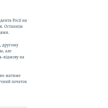
дента Росії на
я. Останнім
цями.
і, другому
ю, але
ь-відмову на
й не матиме
ичний початок