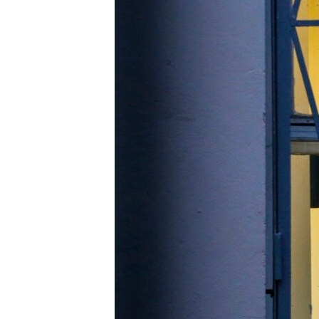
ВІДЕОУРОКИ «ELIFBE»
СВІДЧЕННЯ ОКУПАЦІЇ
УКРАЇНСЬКА ПРОБЛЕМА КРИМУ
ІНФОГРАФІКА