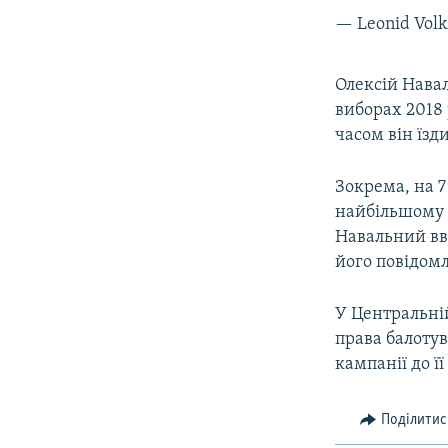
— Leonid Volk
Олексій Навал
виборах 2018 
часом він їзд
Зокрема, на 7
найбільшому м
Навальний вва
його повідом
У Центральній
права балотув
кампанії до ї
Поділитис