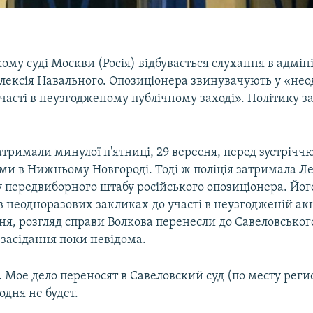
му суді Москви (Росія) відбувається слухання в адмін
Олексія Навального. Опозиціонера звинувачують у «не
часті в неузгодженому публічному заході». Політику з
тримали минулої п'ятниці, 29 вересня, перед зустріччю
и в Нижньому Новгороді. Тоді ж поліція затримала Л
у передвиборного штабу російського опозиціонера. Йог
 неодноразових закликах до участі в неузгодженій акці
ня, розгляд справи Волкова перенесли до Савеловськог
 засідання поки невідома.
. Мое дело переносят в Савеловский суд (по месту реги
одня не будет.