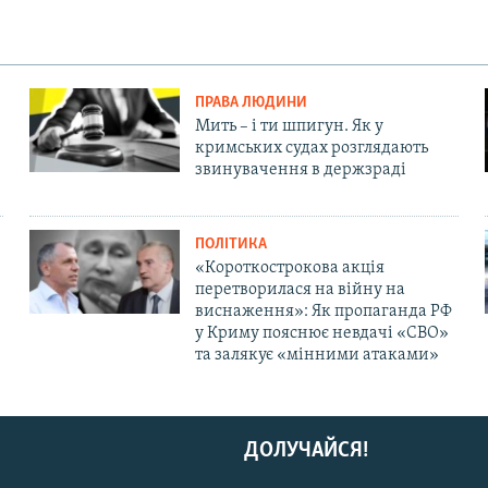
ПРАВА ЛЮДИНИ
Мить – і ти шпигун. Як у
кримських судах розглядають
звинувачення в держзраді
ПОЛІТИКА
«Короткострокова акція
перетворилася на війну на
виснаження»: Як пропаганда РФ
у Криму пояснює невдачі «СВО»
та залякує «мінними атаками»
ДОЛУЧАЙСЯ!