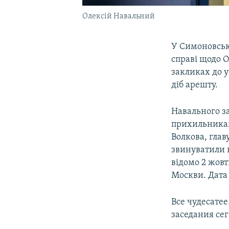
Олексій Навальний
У Симоновсько
справі щодо 
закликах до у
діб арешту.
Навального за
прихильникам
Волкова, глав
звинуватили в
відомо 2 жовт
Москви. Дата
Все чудесатее
заседания сег