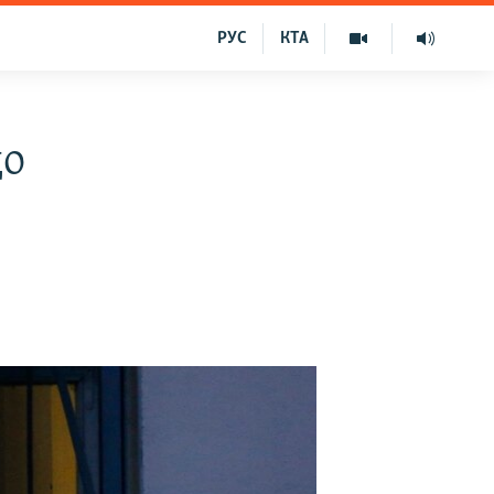
РУС
КТА
до