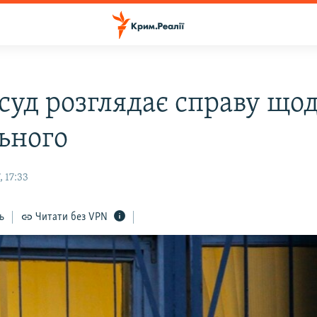
 суд розглядає справу що
ьного
 17:33
ь
Читати без VPN