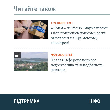
Читайте також
СУСПІЛЬСТВО
«Крим – не Росія»: маркетплейс
Ozon припинив прийом нових
замовлень на Кримському
півострові
ФОТОГАЛЕРЕЇ
Краса Сімферопольського
водосховища та занедбаність
довкола
Русский
ПІДТРИМКА
ІНФО
Qırımtatar