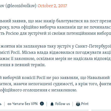
ov (@leonidvolkov)
October 2, 2017
ьний заявив, що має намір балотуватися на пост прези
року, хоча офіційно виборча кампанія ще не починалас
ить Росією для зустрічей зі своїми потенційними вибор
 жовтня він запланував таку зустріч у Санкт-Петербурз
істі Росії. Міська влада відмовилася погоджувати акці
жає її законною, оскільки мерія не надіслала відповід
лення в певний термін.
 виборчій комісії Росії не раз заявляли, що Навальни
атися, маючи непогашені судимості, а крім того, факт
ї офіційного оголошення є незаконною.
ь
Читати без VPN
Follow us
Print