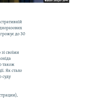
істративній
одноразових
агрожує до 30
 зі своїми
еоніда
о також
ї. Як стало
о суду
страции),