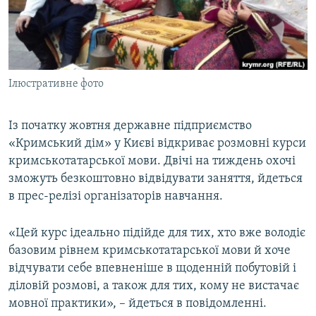
ВІДЕОУРОКИ «ELIFBE»
Русский
СВІДЧЕННЯ ОКУПАЦІЇ
Qırımtatar
УКРАЇНСЬКА ПРОБЛЕМА КРИМУ
Ілюстративне фото
ДОЛУЧАЙСЯ!
ІНФОГРАФІКА
Із початку жовтня державне підприємство
«Кримський дім» у Києві відкриває розмовні курси
Усі сайти RFE/RL
кримськотатарської мови. Двічі на тиждень охочі
зможуть безкоштовно відвідувати заняття, йдеться
в прес-релізі організаторів навчання.
«Цей курс ідеально підійде для тих, хто вже володіє
базовим рівнем кримськотатарської мови й хоче
відчувати себе впевненіше в щоденній побутовій і
діловій розмові, а також для тих, кому не вистачає
мовної практики», – йдеться в повідомленні.