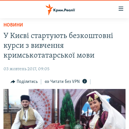
Доступність
посилання
Перейти
НОВИНИ
до
НОВИНИ
У Києві стартують безкоштовні
основного
ВОДА.КРИМ
матеріалу
курси з вивчення
ВІДЕО ТА ФОТО
Перейти
кримськотатарської мови
до
ПОЛІТИКА
основної
03 жовтень 2017, 09:05
БЛОГИ
навігації
Перейти
Поділитись
Читати без VPN
ПОГЛЯД
до
ІНТЕРВ'Ю
пошуку
ВСЕ ЗА ДЕНЬ
СПЕЦПРОЕКТИ
ЯК ОБІЙТИ БЛОКУВАННЯ
ДЕПОРТАЦІЯ