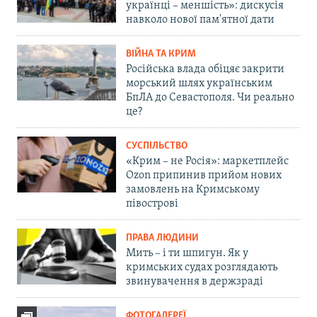
українці – меншість»: дискусія
навколо нової пам'ятної дати
ВІЙНА ТА КРИМ
Російська влада обіцяє закрити
морський шлях українським
БпЛА до Севастополя. Чи реально
це?
СУСПІЛЬСТВО
«Крим – не Росія»: маркетплейс
Ozon припинив прийом нових
замовлень на Кримському
півострові
ПРАВА ЛЮДИНИ
Мить – і ти шпигун. Як у
кримських судах розглядають
звинувачення в держзраді
ФОТОГАЛЕРЕЇ