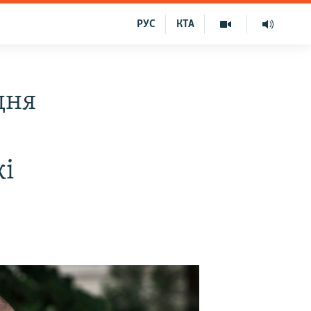
РУС
КТА
дня
жі