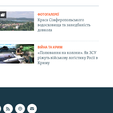
ФОТОГАЛЕРЕЇ
Краса Сімферопольського
водосховища та занедбаність
довкола
ВІЙНА ТА КРИМ
«Полювання на колони». Як ЗСУ
ріжуть військову логістику Росії в
Криму