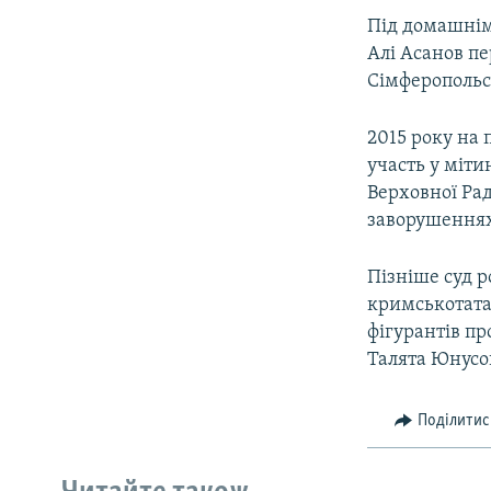
Під домашнім
Алі Асанов пе
Сімферопольс
2015 року на 
участь у міти
Верховної Рад
заворушення
Пізніше суд р
кримськотата
фігурантів п
Талята Юнусо
Поділитис