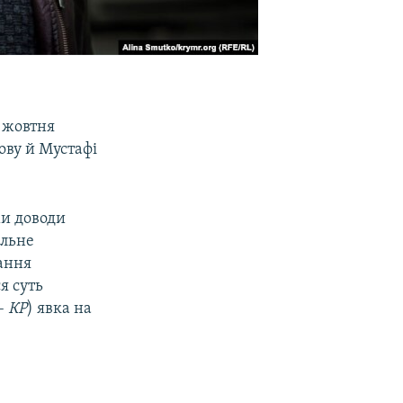
 жовтня
ову й Мустафі
ми доводи
ільне
вання
я суть
 –
КР
) явка на