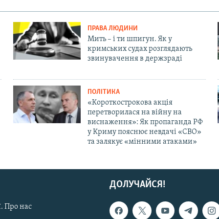
ПРАВА ЛЮДИНИ
Мить – і ти шпигун. Як у
кримських судах розглядають
звинувачення в держзраді
ПОЛІТИКА
«Короткострокова акція
перетворилася на війну на
виснаження»: Як пропаганда РФ
у Криму пояснює невдачі «СВО»
та залякує «мінними атаками»
ДОЛУЧАЙСЯ!
. Про нас