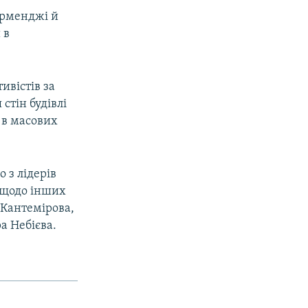
ерменджі й
 в
ивістів за
стін будівлі
 в масових
 з лідерів
 щодо інших
 Кантемірова,
а Небієва.