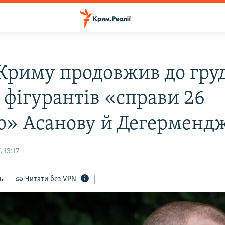
 Криму продовжив до гру
 фігурантів «справи 26
о» Асанову й Дегерменд
 13:17
ь
Читати без VPN