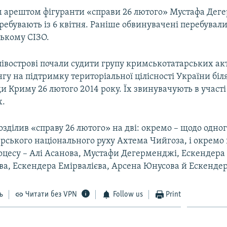
 арештом фігуранти «справи 26 лютого» Мустафа Дег
ребувають із 6 квітня. Раніше обвинувачені перебували
ькому СІЗО.
півострові почали судити групу кримськотатарських акт
нгу на підтримку територіальної цілісності України біля 
и Криму 26 лютого 2014 року. Їх звинувачують в участі
х.
озділив «справу 26 лютого» на дві: окремо – щодо одного
рського національного руху Ахтема Чийгоза, і окремо
роцесу – Алі Асанова, Мустафи Дегерменджі, Ескендера
ва, Ескендера Емірвалієва, Арсена Юнусова й Ескендер
ь
Читати без VPN
Follow us
Print