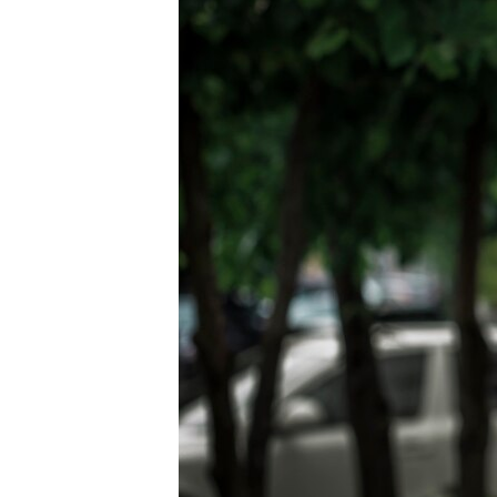
ВІДЕОУРОКИ «ELIFBE»
СВІДЧЕННЯ ОКУПАЦІЇ
УКРАЇНСЬКА ПРОБЛЕМА КРИМУ
ІНФОГРАФІКА