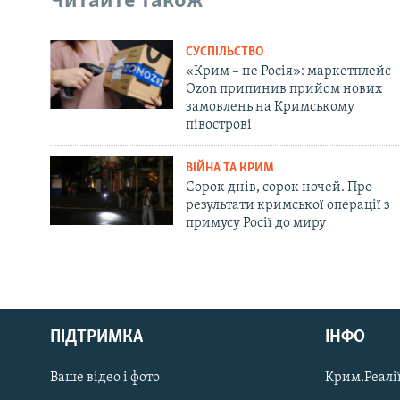
Читайте також
СУСПІЛЬСТВО
«Крим – не Росія»: маркетплейс
Ozon припинив прийом нових
замовлень на Кримському
півострові
ВІЙНА ТА КРИМ
Сорок днів, сорок ночей. Про
результати кримської операції з
примусу Росії до миру
Русский
ПІДТРИМКА
ІНФО
Qırımtatar
Ваше відео і фото
Крим.Реалії
ДОЛУЧАЙСЯ!