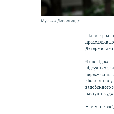
Мустафа Дегерменджі
Підконтрольн
продовжив до
Дегерменджі д
Як повідомля
підсудних і а
пересування 
лікарняних у
запобіжного з
наступні судо
Наступне зас