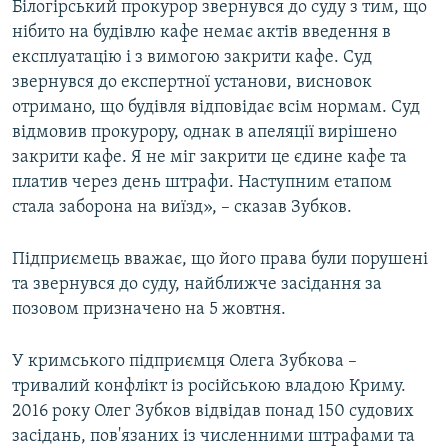
Білогірський прокурор звернувся до суду з тим, що
нібито на будівлю кафе немає актів введення в
експлуатацію і з вимогою закрити кафе. Суд
звернувся до експертної установи, висновок
отримано, що будівля відповідає всім нормам. Суд
відмовив прокурору, однак в апеляції вирішено
закрити кафе. Я не міг закрити це єдине кафе та
платив через день штрафи. Наступним етапом
стала заборона на виїзд», – сказав Зубков.
Підприємець вважає, що його права були порушені
та звернувся до суду, найближче засідання за
позовом призначено на 5 жовтня.
У кримського підприємця Олега Зубкова –
тривалий конфлікт із російською владою Криму.
2016 року Олег Зубков відвідав понад 150 судових
засідань, пов'язаних із численними штрафами та