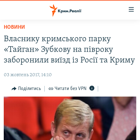
Доступність
посилання
Перейти
НОВИНИ
до
НОВИНИ
Власнику кримського парку
основного
ВОДА.КРИМ
матеріалу
«Тайган» Зубкову на півроку
ВІДЕО ТА ФОТО
Перейти
заборонили виїзд із Росії та Криму
до
ПОЛІТИКА
основної
03 жовтень 2017, 14:10
БЛОГИ
навігації
Перейти
Поділитись
Читати без VPN
ПОГЛЯД
до
ІНТЕРВ'Ю
пошуку
ВСЕ ЗА ДЕНЬ
СПЕЦПРОЕКТИ
ЯК ОБІЙТИ БЛОКУВАННЯ
ДЕПОРТАЦІЯ