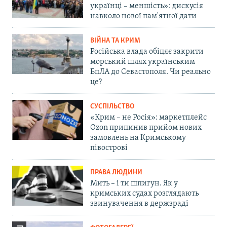
українці – меншість»: дискусія
навколо нової пам'ятної дати
ВІЙНА ТА КРИМ
Російська влада обіцяє закрити
морський шлях українським
БпЛА до Севастополя. Чи реально
це?
СУСПІЛЬСТВО
«Крим – не Росія»: маркетплейс
Ozon припинив прийом нових
замовлень на Кримському
півострові
ПРАВА ЛЮДИНИ
Мить – і ти шпигун. Як у
кримських судах розглядають
звинувачення в держзраді