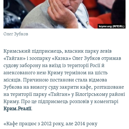
ВІДЕОУРОКИ «ELIFBE»
Русский
СВІДЧЕННЯ ОКУПАЦІЇ
Qırımtatar
УКРАЇНСЬКА ПРОБЛЕМА КРИМУ
Олег Зубков
ДОЛУЧАЙСЯ!
ІНФОГРАФІКА
Кримський підприємець, власник парку левів
«Тайган» і зоопарку «Казка» Олег Зубков отримав
Усі сайти RFE/RL
судову заборону на виїзд із території Росії й
анексованого нею Криму терміном на шість
місяців. Причиною постанови стала відмова
Зубкова на вимогу суду закрити кафе, розташоване
на території парку «Тайган» у Білогірському районі
Криму. Про це підприємець розповів у коментарі
Крим.Реалії
.
«Кафе працює з 2012 року, але 2014 року