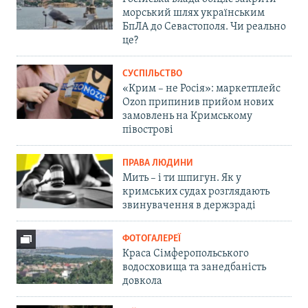
морський шлях українським
БпЛА до Севастополя. Чи реально
це?
СУСПІЛЬСТВО
«Крим – не Росія»: маркетплейс
Ozon припинив прийом нових
замовлень на Кримському
півострові
ПРАВА ЛЮДИНИ
Мить – і ти шпигун. Як у
кримських судах розглядають
звинувачення в держзраді
ФОТОГАЛЕРЕЇ
Краса Сімферопольського
водосховища та занедбаність
довкола