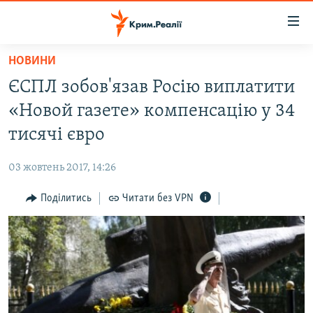
Доступність
посилання
Перейти
НОВИНИ
до
НОВИНИ
ЄСПЛ зобов'язав Росію виплатити
основного
ВОДА.КРИМ
матеріалу
«Новой газете» компенсацію у 34
ВІДЕО ТА ФОТО
Перейти
тисячі євро
до
ПОЛІТИКА
основної
03 жовтень 2017, 14:26
БЛОГИ
навігації
Перейти
Поділитись
Читати без VPN
ПОГЛЯД
до
ІНТЕРВ'Ю
пошуку
ВСЕ ЗА ДЕНЬ
СПЕЦПРОЕКТИ
ЯК ОБІЙТИ БЛОКУВАННЯ
ДЕПОРТАЦІЯ