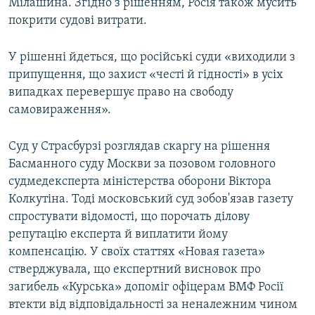
Мілашина. Згідно з рішенням, Росія також мусить
покрити судові витрати.
У рішенні йдеться, що російські суди «виходили з
припущення, що захист «честі й гідності» в усіх
випадках перевершує право на свободу
самовираження».
Суд у Страсбурзі розглядав скаргу на рішення
Басманного суду Москви за позовом головного
судмедексперта міністерства оборони Віктора
Колкутіна. Тоді московський суд зобов'язав газету
спростувати відомості, що порочать ділову
репутацію експерта й виплатити йому
компенсацію. У своїх статтях «Новая газета»
стверджувала, що експертний висновок про
загибель «Курська» допоміг офіцерам ВМФ Росії
втекти від відповідальності за неналежним чином