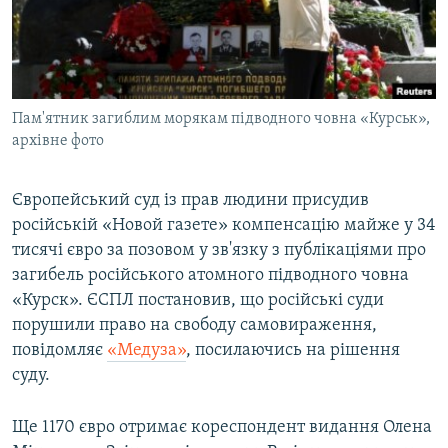
ВІДЕОУРОКИ «ELIFBE»
Русский
СВІДЧЕННЯ ОКУПАЦІЇ
Qırımtatar
УКРАЇНСЬКА ПРОБЛЕМА КРИМУ
Пам'ятник загиблим морякам підводного човна «Курськ»,
ДОЛУЧАЙСЯ!
ІНФОГРАФІКА
архівне фото
Європейський суд із прав людини присудив
Усі сайти RFE/RL
російській «Новой газете» компенсацію майже у 34
тисячі євро за позовом у зв'язку з публікаціями про
загибель російського атомного підводного човна
«Курск». ЄСПЛ постановив, що російські суди
порушили право на свободу самовираження,
повідомляє
«Медуза»
, посилаючись на рішення
суду.
Ще 1170 євро отримає кореспондент видання Олена