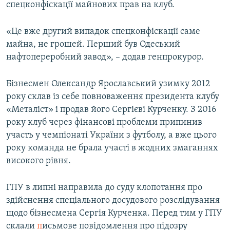
спецконфіскації майнових прав на клуб.
«Це вже другий випадок спецконфіскації саме
майна, не грошей. Перший був Одеський
нафтопереробний завод», – додав генпрокурор.
Бізнесмен Олександр Ярославський узимку 2012
року склав із себе повноваження президента клубу
«Металіст» і продав його Сергієві Курченку. З 2016
року клуб через фінансові проблеми припинив
участь у чемпіонаті України з футболу, а вже цього
року команда не брала участі в жодних змаганнях
високого рівня.
ГПУ в липні направила до суду клопотання про
здійснення спеціального досудового розслідування
щодо бізнесмена Сергія Курченка. Перед тим у ГПУ
склали
п
исьмове повідомлення про підозру