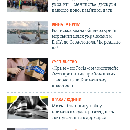
українці – меншість»: дискусія
навколо нової пам'ятної дати
ВІЙНА ТА КРИМ
Російська влада обіцяє закрити
морський шлях українським
БпЛА до Севастополя. Чи реально
це?
СУСПІЛЬСТВО
«Крим – не Росія»: маркетплейс
Ozon припинив прийом нових
замовлень на Кримському
півострові
ПРАВА ЛЮДИНИ
Мить – і ти шпигун. Як у
кримських судах розглядають
звинувачення в держзраді