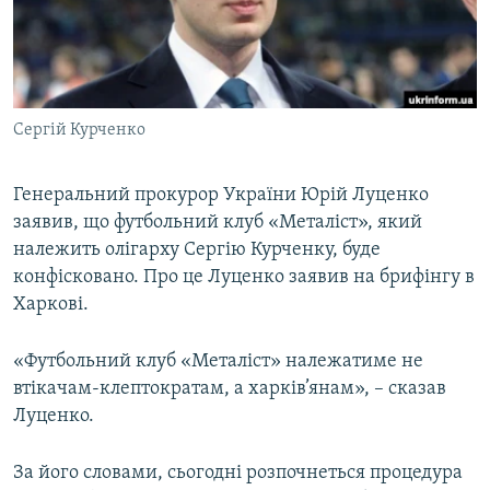
ВІДЕОУРОКИ «ELIFBE»
Русский
СВІДЧЕННЯ ОКУПАЦІЇ
Qırımtatar
УКРАЇНСЬКА ПРОБЛЕМА КРИМУ
Сергій Курченко
ДОЛУЧАЙСЯ!
ІНФОГРАФІКА
Генеральний прокурор України Юрій Луценко
заявив, що футбольний клуб «Металіст», який
Усі сайти RFE/RL
належить олігарху Сергію Курченку, буде
конфісковано. Про це Луценко заявив на брифінгу в
Харкові.
«Футбольний клуб «Металіст» належатиме не
втікачам-клептократам, а харків’янам», – сказав
Луценко.
За його словами, сьогодні розпочнеться процедура