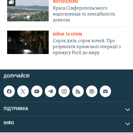
ФОТОГАЛЕРЕЇ
Краса Сімферопольського
водосховища та занедбаність
довкола
ВІЙНА ТА КРИМ
Сорок днів, сорок ночей. Про
результати кримської операції з
примусу Росії до миру
ДОЛУЧАЙСЯ!
ПІДТРИМКА
ІНФО