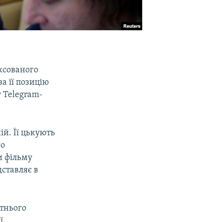
ксованого
а її позицію
 Telegram-
й. Її цькують
го
и фільму
дставляє в
утнього
ї.