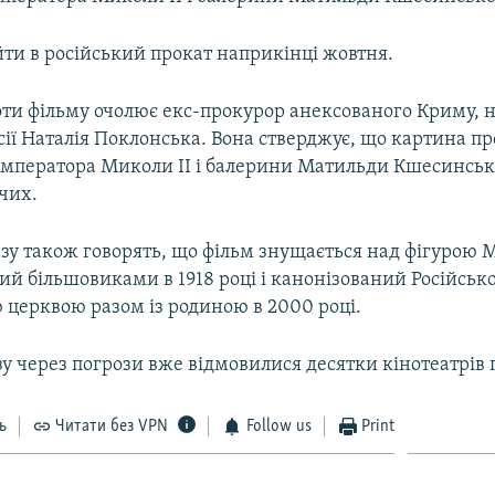
йти в російський прокат наприкінці жовтня.
ти фільму очолює екс-прокурор анексованого Криму, н
ії Наталія Поклонська. Вона стверджує, що картина пр
імператора Миколи II і балерини Матильди Кшесинськ
чих.
зу також говорять, що фільм знущається над фігурою М
ий більшовиками в 1918 році і канонізований Російськ
 церквою разом із родиною в 2000 році.
зу через погрози вже відмовилися десятки кінотеатрів по
ь
Читати без VPN
Follow us
Print