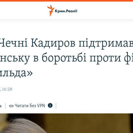
 Чечні Кадиров підтрима
нську в боротьбі проти ф
льда»
 16:28
ь
Читати без VPN