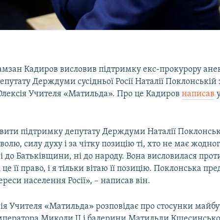
Рамзан Кадиров висловив підтримку екс-прокурору ане
епутату Держдуми сусідньої Росії Наталії Поклонській з
Олексія Учителя «Матильда». Про це Кадиров
написав
у
овити підтримку депутату Держдуми Наталії Поклонські
волю, силу духу і за чітку позицію ті, хто не має жодно
 до Батьківщини, ні до народу. Вона висловилася прот
це її право, і я тільки вітаю її позицію. Поклонська пре
реси населення Росії», – написав він.
сія Учителя «Матильда» розповідає про стосунки майб
імператора Миколи II і балерини Матильди Кшесинсько