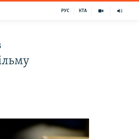
РУС
КТА
в
ільму