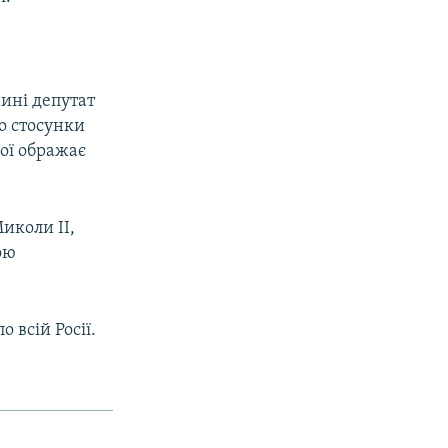
ині депутат
о стосунки
ої ображає
иколи II,
ою
 всій Росії.