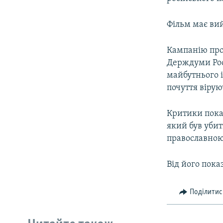
Фільм має ви
Кампанію про
Держдуми Рос
майбутнього 
почуття вірую
Критики пока
який був убит
православною
Від його пока
Поділитис