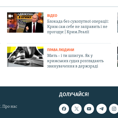
ВІДЕО
Блокада без сухопутної операції:
Крим сам себе не заправить і не
прогодує | Крим.Реалії
ПРАВА ЛЮДИНИ
Мить – і ти шпигун. Як у
кримських судах розглядають
звинувачення в держзраді
ДОЛУЧАЙСЯ!
. Про нас