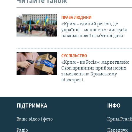
Читайте також
ПРАВА ЛЮДИНИ
«Крим – єдиний регіон, де
українці – меншість»: дискусія
навколо нової пам'ятної дати
СУСПІЛЬСТВО
«Крим – не Росія»: маркетплейс
Ozon припинив прийом нових
замовлень на Кримському
півострові
Русский
ПІДТРИМКА
ІНФО
Qırımtatar
Ваше відео і фото
Крим.Реалії
ДОЛУЧАЙСЯ!
Радіо
Передрук