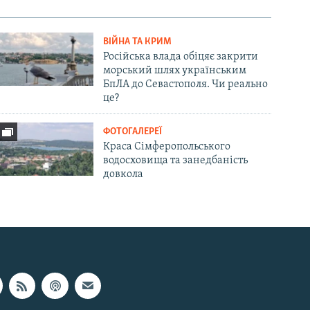
ВІЙНА ТА КРИМ
Російська влада обіцяє закрити
морський шлях українським
БпЛА до Севастополя. Чи реально
це?
ФОТОГАЛЕРЕЇ
Краса Сімферопольського
водосховища та занедбаність
довкола