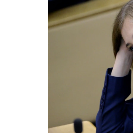
ВІДЕОУРОКИ «ELIFBE»
СВІДЧЕННЯ ОКУПАЦІЇ
УКРАЇНСЬКА ПРОБЛЕМА КРИМУ
ІНФОГРАФІКА