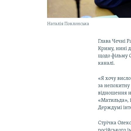
Наталія Поклонська
Глава Чечні 
Криму, нині д
щодо фільму 
каналі.
«Я хочу висл
за непохитну 
відношення ні
«Матильда», і 
Держдумі інте
Стрічка Олек
російського 