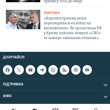
примусу Росії до миру
ПОЛІТИКА
«Короткострокова акція
перетворилася на війну на
виснаження»: Як пропаганда РФ
у Криму пояснює невдачі «СВО»
та залякує «мінними атаками»
ДОЛУЧАЙСЯ!
ПІДТРИМКА
ІНФО
© Крим.Реалії, 2026 | Усі права застережено.