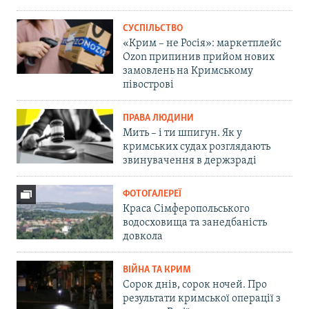
СУСПІЛЬСТВО
«Крим – не Росія»: маркетплейс
Ozon припинив прийом нових
замовлень на Кримському
півострові
ПРАВА ЛЮДИНИ
Мить – і ти шпигун. Як у
кримських судах розглядають
звинувачення в держзраді
ФОТОГАЛЕРЕЇ
Краса Сімферопольського
водосховища та занедбаність
довкола
ВІЙНА ТА КРИМ
Сорок днів, сорок ночей. Про
результати кримської операції з