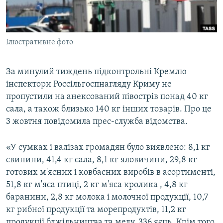
ВІДЕОУРОКИ «ELIFBE»
Русский
СВІДЧЕННЯ ОКУПАЦІЇ
Qırımtatar
Ілюстративне фото
УКРАЇНСЬКА ПРОБЛЕМА КРИМУ
ДОЛУЧАЙСЯ!
ІНФОГРАФІКА
За минулий тиждень підконтрольні Кремлю
інспектори Россільгоспнагляду Криму не
пропустили на анексований півострів понад 40 кг
Усі сайти RFE/RL
сала, а також близько 140 кг інших товарів. Про це
3 жовтня повідомила прес-служба відомства.
«У сумках і валізах громадян було виявлено: 8,1 кг
свинини, 41,4 кг сала, 8,1 кг яловичини, 29,8 кг
готових м'ясних і ковбасних виробів в асортименті,
51,8 кг м'яса птиці, 2 кг м'яса кролика , 4,8 кг
баранини, 2,8 кг молока і молочної продукції, 10,7
кг рибної продукції та морепродуктів, 11,2 кг
продукції бджільництва та меду, 336 яєць. Крім того,