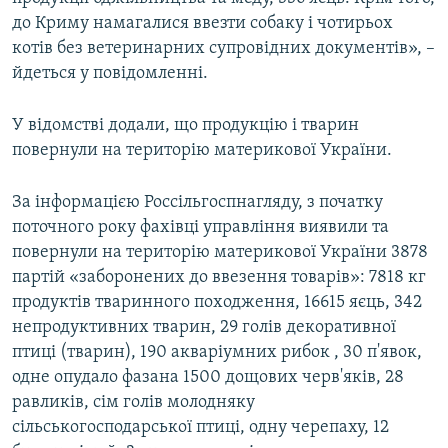
до Криму намагалися ввезти собаку і чотирьох
котів без ветеринарних супровідних документів», –
йдеться у повідомленні.
У відомстві додали, що продукцію і тварин
повернули на територію материкової України.
За інформацією Россільгоспнагляду, з початку
поточного року фахівці управління виявили та
повернули на територію материкової України 3878
партій «заборонених до ввезення товарів»: 7818 кг
продуктів тваринного походження, 16615 яєць, 342
непродуктивних тварин, 29 голів декоративної
птиці (тварин), 190 акваріумних рибок , 30 п'явок,
одне опудало фазана 1500 дощових черв'яків, 28
равликів, сім голів молодняку
сільськогосподарської птиці, одну черепаху, 12