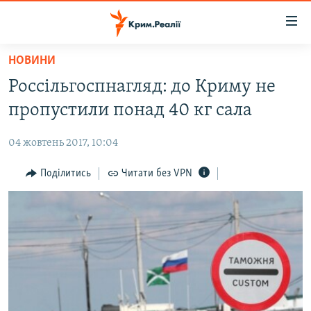
Доступність
посилання
Перейти
НОВИНИ
до
НОВИНИ
Россільгоспнагляд: до Криму не
основного
ВОДА.КРИМ
матеріалу
пропустили понад 40 кг сала
ВІДЕО ТА ФОТО
Перейти
до
04 жовтень 2017, 10:04
ПОЛІТИКА
основної
БЛОГИ
Поділитись
Читати без VPN
навігації
Перейти
ПОГЛЯД
до
ІНТЕРВ'Ю
пошуку
ВСЕ ЗА ДЕНЬ
СПЕЦПРОЕКТИ
ЯК ОБІЙТИ БЛОКУВАННЯ
ДЕПОРТАЦІЯ