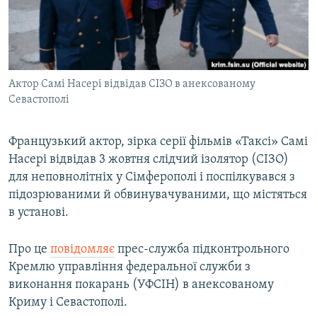
ВІДЕОУРОКИ «ELIFBE»
Русский
СВІДЧЕННЯ ОКУПАЦІЇ
Qırımtatar
УКРАЇНСЬКА ПРОБЛЕМА КРИМУ
Актор Самі Насері відвідав СІЗО в анексованому
ДОЛУЧАЙСЯ!
ІНФОГРАФІКА
Севастополі
Французький актор, зірка серії фільмів «Таксі» Самі
Усі сайти RFE/RL
Насері відвідав 3 жовтня слідчий ізолятор (СІЗО)
для неповнолітніх у Сімферополі і поспілкувався з
підозрюваними й обвинувачуваними, що містяться
в установі.
Про це
повідомляє
прес-служба підконтрольного
Кремлю управління федеральної служби з
виконання покарань (УФСІН) в анексованому
Криму і Севастополі.