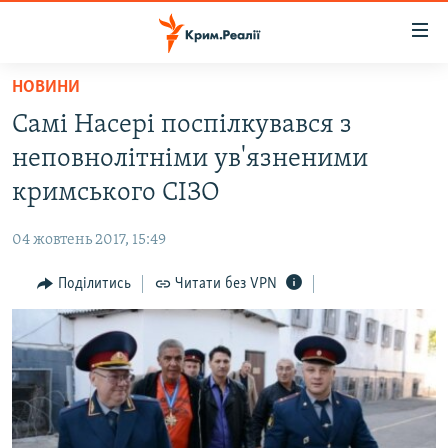
Доступність
посилання
Перейти
НОВИНИ
до
НОВИНИ
Самі Насері поспілкувався з
основного
ВОДА.КРИМ
матеріалу
неповнолітніми ув'язненими
ВІДЕО ТА ФОТО
Перейти
кримського СІЗО
до
ПОЛІТИКА
основної
04 жовтень 2017, 15:49
БЛОГИ
навігації
Перейти
Поділитись
Читати без VPN
ПОГЛЯД
до
ІНТЕРВ'Ю
пошуку
ВСЕ ЗА ДЕНЬ
СПЕЦПРОЕКТИ
ЯК ОБІЙТИ БЛОКУВАННЯ
ДЕПОРТАЦІЯ