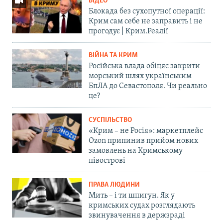
ВІДЕО
Блокада без сухопутної операції:
Крим сам себе не заправить і не
прогодує | Крим.Реалії
ВІЙНА ТА КРИМ
Російська влада обіцяє закрити
морський шлях українським
БпЛА до Севастополя. Чи реально
це?
СУСПІЛЬСТВО
«Крим – не Росія»: маркетплейс
Ozon припинив прийом нових
замовлень на Кримському
півострові
ПРАВА ЛЮДИНИ
Мить – і ти шпигун. Як у
кримських судах розглядають
звинувачення в держзраді