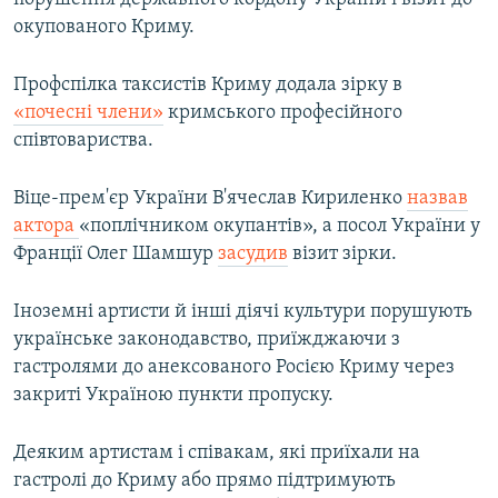
окупованого Криму.
Профспілка таксистів Криму додала зірку в
«почесні члени»
кримського професійного
співтовариства.
Віце-прем'єр України В'ячеслав Кириленко
назвав
актора
«поплічником окупантів», а посол України у
Франції Олег Шамшур
засудив
візит зірки.
Іноземні артисти й інші діячі культури порушують
українське законодавство, приїжджаючи з
гастролями до анексованого Росією Криму через
закриті Україною пункти пропуску.
Деяким артистам і співакам, які приїхали на
гастролі до Криму або прямо підтримують