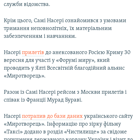
служби відомства.
Крім цього, Самі Насері ознайомився з умовами
тримання неповнолітніх, їх матеріальним
забезпеченням і навчанням.
Насері
прилетів
до анексованого Росією Криму 30
вересня для участі у «Форумі миру», який
проводить у Ялті Всесвітній благодійний альянс
«Миротворець».
Разом із Самі Насері рейсом з Москви прилетів і
співак із Франції Мурад Бураві.
Насері
потрапив до бази даних
українського сайту
«Миротворець». Інформацію про зірку фільму
«Таксі» додано в розділ «Чистилище» за свідоме
порушення державного кордону України і візит до