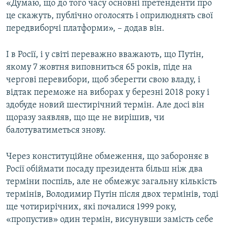
«Думаю, що до того часу основні претенденти про
це скажуть, публічно оголосять і оприлюднять свої
передвиборчі платформи», – додав він.
І в Росії, і у світі переважно вважають, що Путін,
якому 7 жовтня виповниться 65 років, піде на
чергові перевибори, щоб зберегти свою владу, і
відтак переможе на виборах у березні 2018 року і
здобуде новий шестирічний термін. Але досі він
щоразу заявляв, що ще не вирішив, чи
балотуватиметься знову.
Через конституційне обмеження, що забороняє в
Росії обіймати посаду президента більш ніж два
терміни поспіль, але не обмежує загальну кількість
термінів, Володимир Путін після двох термінів, тоді
ще чотирирічних, які почалися 1999 року,
«пропустив» один термін, висунувши замість себе