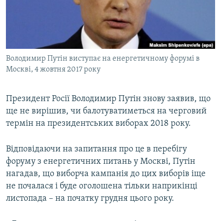
ВІДЕОУРОКИ «ELIFBE»
Русский
СВІДЧЕННЯ ОКУПАЦІЇ
Qırımtatar
УКРАЇНСЬКА ПРОБЛЕМА КРИМУ
Володимир Путін виступає на енергетичному форумі в
ДОЛУЧАЙСЯ!
ІНФОГРАФІКА
Москві, 4 жовтня 2017 року
Президент Росії Володимир Путін знову заявив, що
Усі сайти RFE/RL
ще не вирішив, чи балотуватиметься на черговий
термін на президентських виборах 2018 року.
Відповідаючи на запитання про це в перебігу
форуму з енергетичних питань у Москві, Путін
нагадав, що виборча кампанія до цих виборів іще
не почалася і буде оголошена тільки наприкінці
листопада – на початку грудня цього року.