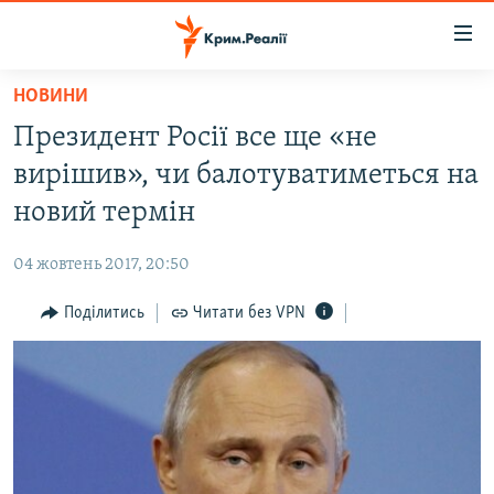
Доступність
посилання
Перейти
НОВИНИ
до
НОВИНИ
Президент Росії все ще «не
основного
ВОДА.КРИМ
матеріалу
вирішив», чи балотуватиметься на
ВІДЕО ТА ФОТО
Перейти
новий термін
до
ПОЛІТИКА
основної
04 жовтень 2017, 20:50
БЛОГИ
навігації
Перейти
Поділитись
Читати без VPN
ПОГЛЯД
до
ІНТЕРВ'Ю
пошуку
ВСЕ ЗА ДЕНЬ
СПЕЦПРОЕКТИ
ЯК ОБІЙТИ БЛОКУВАННЯ
ДЕПОРТАЦІЯ