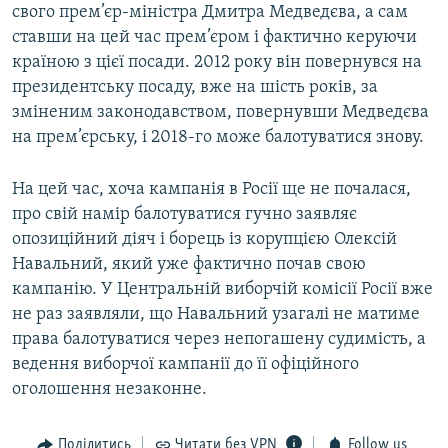
свого прем’єр-міністра Дмитра Медведєва, а сам
ставши на цей час прем’єром і фактично керуючи
країною з цієї посади. 2012 року він повернувся на
президентську посаду, вже на шість років, за
зміненим законодавством, повернувши Медведєва
на прем’єрську, і 2018-го може балотуватися знову.
На цей час, хоча кампанія в Росії ще не почалася,
про свій намір балотуватися гучно заявляє
опозиційний діяч і борець із корупцією Олексій
Навальний, який уже фактично почав свою
кампанію. У Центральній виборчій комісії Росії вже
не раз заявляли, що Навальний узагалі не матиме
права балотуватися через непогашену судимість, а
ведення виборчої кампанії до її офіційного
оголошення незаконне.
Поділитись
Читати без VPN
Follow us