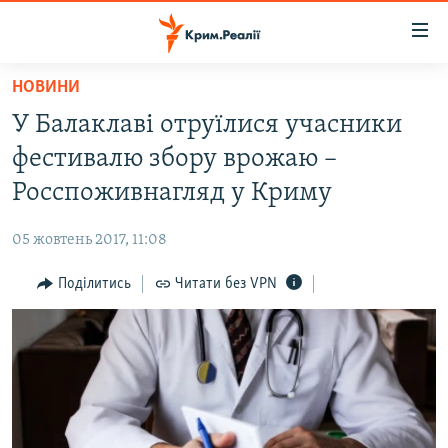
Доступність
посилання
Перейти
НОВИНИ
до
НОВИНИ
У Балаклаві отруїлися учасники
основного
ВОДА.КРИМ
матеріалу
фестивалю збору врожаю –
ВІДЕО ТА ФОТО
Перейти
Росспоживнагляд у Криму
до
ПОЛІТИКА
основної
05 жовтень 2017, 11:08
БЛОГИ
навігації
Перейти
Поділитись
Читати без VPN
ПОГЛЯД
до
ІНТЕРВ'Ю
пошуку
ВСЕ ЗА ДЕНЬ
СПЕЦПРОЕКТИ
ЯК ОБІЙТИ БЛОКУВАННЯ
ДЕПОРТАЦІЯ