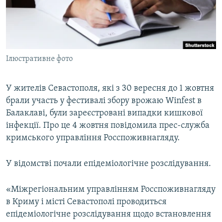
ВІДЕОУРОКИ «ELIFBE»
Русский
СВІДЧЕННЯ ОКУПАЦІЇ
Qırımtatar
УКРАЇНСЬКА ПРОБЛЕМА КРИМУ
Ілюстративне фото
ДОЛУЧАЙСЯ!
ІНФОГРАФІКА
У жителів Севастополя, які з 30 вересня до 1 жовтня
брали участь у фестивалі збору врожаю Winfest в
Усі сайти RFE/RL
Балаклаві, були зареєстровані випадки кишкової
інфекції. Про це 4 жовтня повідомила прес-служба
кримського управління Росспоживнагляду.
У відомстві почали епідеміологічне розслідування.
«Міжрегіональним управлінням Росспоживнагляду
в Криму і місті Севастополі проводиться
епідеміологічне розслідування щодо встановлення