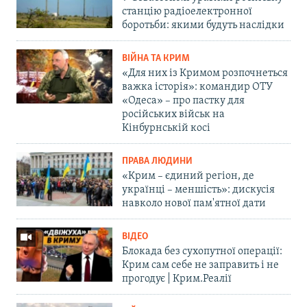
станцію радіоелектронної
боротьби: якими будуть наслідки
ВІЙНА ТА КРИМ
«Для них із Кримом розпочнеться
важка історія»: командир ОТУ
«Одеса» – про пастку для
російських військ на
Кінбурнській косі
ПРАВА ЛЮДИНИ
«Крим – єдиний регіон, де
українці – меншість»: дискусія
навколо нової пам'ятної дати
ВІДЕО
Блокада без сухопутної операції:
Крим сам себе не заправить і не
прогодує | Крим.Реалії