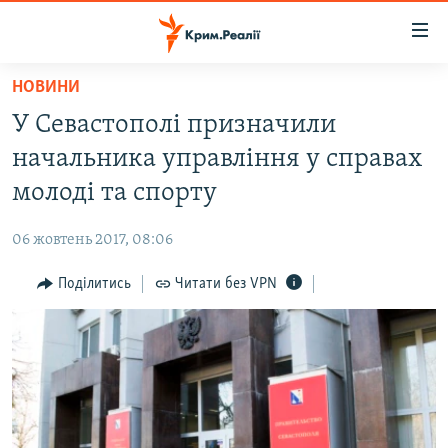
Доступність
посилання
Перейти
НОВИНИ
до
НОВИНИ
У Севастополі призначили
основного
ВОДА.КРИМ
матеріалу
начальника управління у справах
ВІДЕО ТА ФОТО
Перейти
молоді та спорту
до
ПОЛІТИКА
основної
06 жовтень 2017, 08:06
БЛОГИ
навігації
Перейти
Поділитись
Читати без VPN
ПОГЛЯД
до
ІНТЕРВ'Ю
пошуку
ВСЕ ЗА ДЕНЬ
СПЕЦПРОЕКТИ
ЯК ОБІЙТИ БЛОКУВАННЯ
ДЕПОРТАЦІЯ