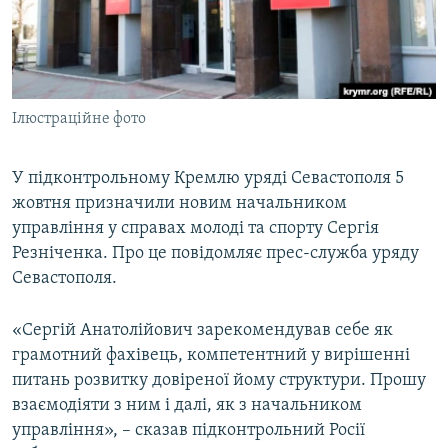
ВІДЕОУРОКИ «ELIFBE»
Русский
СВІДЧЕННЯ ОКУПАЦІЇ
Qırımtatar
УКРАЇНСЬКА ПРОБЛЕМА КРИМУ
Ілюстраційне фото
ДОЛУЧАЙСЯ!
ІНФОГРАФІКА
У підконтрольному Кремлю уряді Севастополя 5
жовтня призначили новим начальником
Усі сайти RFE/RL
управління у справах молоді та спорту Сергія
Резніченка. Про це повідомляє прес-служба уряду
Севастополя.
«Сергій Анатолійович зарекомендував себе як
грамотний фахівець, компетентний у вирішенні
питань розвитку довіреної йому структури. Прошу
взаємодіяти з ним і далі, як з начальником
управління», – сказав підконтрольний Росії