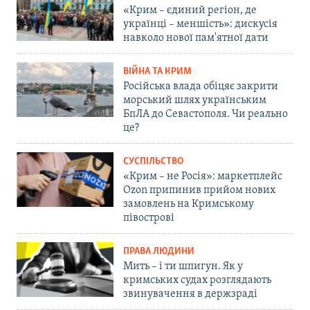
«Крим – єдиний регіон, де
українці – меншість»: дискусія
навколо нової пам'ятної дати
ВІЙНА ТА КРИМ
Російська влада обіцяє закрити
морський шлях українським
БпЛА до Севастополя. Чи реально
це?
СУСПІЛЬСТВО
«Крим – не Росія»: маркетплейс
Ozon припинив прийом нових
замовлень на Кримському
півострові
ПРАВА ЛЮДИНИ
Мить – і ти шпигун. Як у
кримських судах розглядають
звинувачення в держзраді