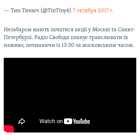
— Тин Тиныч (@TinTiny4)
7 октября 2017 г.
Незабаром мають початися акції у Москві та Санкт-
Петербурзі. Радіо Свобода планує транслювати їх
наживо, починаючи із 13:30 за московським часом.