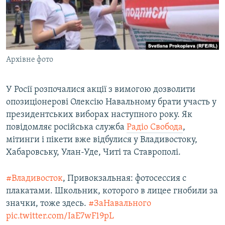
ВІДЕОУРОКИ «ELIFBE»
Русский
СВІДЧЕННЯ ОКУПАЦІЇ
Qırımtatar
УКРАЇНСЬКА ПРОБЛЕМА КРИМУ
Архівне фото
ДОЛУЧАЙСЯ!
ІНФОГРАФІКА
У Росії розпочалися акції з вимогою дозволити
опозиціонерові Олексію Навальному брати участь у
Усі сайти RFE/RL
президентських виборах наступного року. Як
повідомляє російська служба
Радіо Свобода
,
мітинги і пікети вже відбулися у Владивостоку,
Хабаровську, Улан-Уде, Читі та Ставрополі.
#Владивосток
, Привокзальная: фотосессия с
плакатами. Школьник, которого в лицее гнобили за
значки, тоже здесь.
#ЗаНавального
pic.twitter.com/IaE7wF19pL