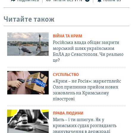
Поділитись
Читати без VPN
Follow us
Читайте також
ВІЙНА ТА КРИМ
Російська влада обіцяє закрити
морський шлях українським
БпЛА до Севастополя. Чи реально
це?
СУСПІЛЬСТВО
«Крим – не Росія»: маркетплейс
Ozon припинив прийом нових
замовлень на Кримському
півострові
ПРАВА ЛЮДИНИ
Мить – і ти шпигун. Як у
кримських судах розглядають
звинувачення в держзраді