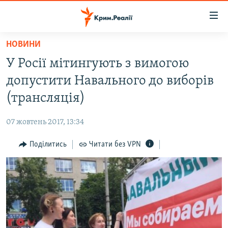
Доступність
посилання
Перейти
НОВИНИ
до
НОВИНИ
У Росії мітингують з вимогою
основного
ВОДА.КРИМ
матеріалу
допустити Навального до виборів
ВІДЕО ТА ФОТО
Перейти
(трансляція)
до
ПОЛІТИКА
основної
07 жовтень 2017, 13:34
БЛОГИ
навігації
Перейти
Поділитись
Читати без VPN
ПОГЛЯД
до
ІНТЕРВ'Ю
пошуку
ВСЕ ЗА ДЕНЬ
СПЕЦПРОЕКТИ
ЯК ОБІЙТИ БЛОКУВАННЯ
ДЕПОРТАЦІЯ