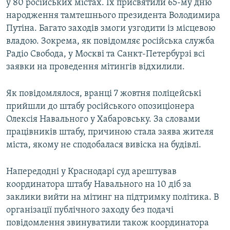
у 80 російських містах. Їх присвятили 65-му дню
народження тамтешнього президента Володимира
Путіна. Багато заходів змоги узгодити із місцевою
владою. Зокрема, як повідомляє російська служба
Радіо Свобода, у Москві та Санкт-Петербурзі всі
заявки на проведення мітингів відхилили.
Як повідомлялося, вранці 7 жовтня поліцейські
прийшли до штабу російського опозиціонера
Олексія Навального у Хабаровську. За словами
працівників штабу, причиною стала заява жителя
міста, якому не сподобалася вивіска на будівлі.
Напередодні у Краснодарі суд арештував
координатора штабу Навального на 10 діб за
заклики вийти на мітинг на підтримку політика. В
організації публічного заходу без подачі
повідомлення звинуватили також координатора