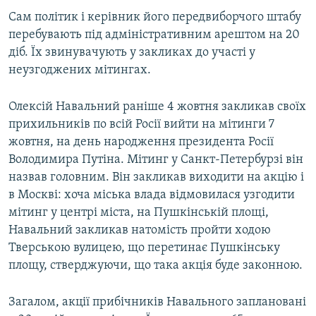
Сам політик і керівник його передвиборчого штабу
перебувають під адміністративним арештом на 20
діб. Їх звинувачують у закликах до участі у
неузгоджених мітингах.
Олексій Навальний раніше 4 жовтня закликав своїх
прихильників по всій Росії вийти на мітинги 7
жовтня, на день народження президента Росії
Володимира Путіна. Мітинг у Санкт-Петербурзі він
назвав головним. Він закликав виходити на акцію і
в Москві: хоча міська влада відмовилася узгодити
мітинг у центрі міста, на Пушкінській площі,
Навальний закликав натомість пройти ходою
Тверською вулицею, що перетинає Пушкінську
площу, стверджуючи, що така акція буде законною.
Загалом, акції прибічників Навального заплановані