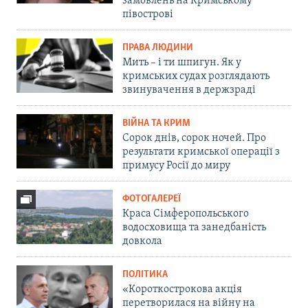
замовлень на Кримському
півострові
ПРАВА ЛЮДИНИ
Мить – і ти шпигун. Як у
кримських судах розглядають
звинувачення в держзраді
ВІЙНА ТА КРИМ
Сорок днів, сорок ночей. Про
результати кримської операції з
примусу Росії до миру
ФОТОГАЛЕРЕЇ
Краса Сімферопольського
водосховища та занедбаність
довкола
ПОЛІТИКА
«Короткострокова акція
перетворилася на війну на