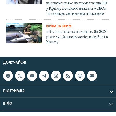
виснаження»: Як пропаганда РФ
у Криму пояснює невдачі «СВО»
та залякує «мінними атаками»
ВІЙНА ТА КРИМ
«Полювання на колони». Як ЗСУ
ріжуть військову логістику Росії в
Криму
ДОЛУЧАЙСЯ!
ПІДТРИМКА
ІНФО