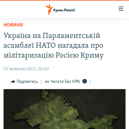
Доступність
посилання
Перейти
НОВИНИ
до
НОВИНИ
Україна на Парламентській
основного
ВОДА.КРИМ
матеріалу
асамблеї НАТО нагадала про
ВІДЕО ТА ФОТО
Перейти
мілітаризацію Росією Криму
до
ПОЛІТИКА
основної
07 жовтень 2017, 20:50
БЛОГИ
навігації
Перейти
Поділитись
Читати без VPN
ПОГЛЯД
до
ІНТЕРВ'Ю
пошуку
ВСЕ ЗА ДЕНЬ
СПЕЦПРОЕКТИ
ЯК ОБІЙТИ БЛОКУВАННЯ
ДЕПОРТАЦІЯ