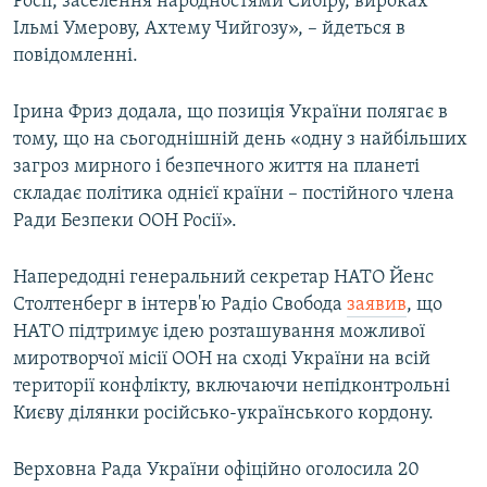
Росії, заселення народностями Сибіру, вироках
Ільмі Умерову, Ахтему Чийгозу», – йдеться в
повідомленні.
Ірина Фриз додала, що позиція України полягає в
тому, що на сьогоднішній день «одну з найбільших
загроз мирного і безпечного життя на планеті
складає політика однієї країни – постійного члена
Ради Безпеки ООН Росії».
Напередодні генеральний секретар НАТО Йенс
Столтенберг в інтерв'ю Радіо Свобода
заявив
, що
НАТО підтримує ідею розташування можливої
миротворчої місії ООН на сході України на всій
території конфлікту, включаючи непідконтрольні
Києву ділянки російсько-українського кордону.
Верховна Рада України офіційно оголосила 20