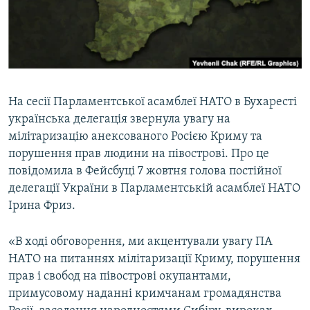
ВІДЕОУРОКИ «ELIFBE»
Русский
СВІДЧЕННЯ ОКУПАЦІЇ
Qırımtatar
УКРАЇНСЬКА ПРОБЛЕМА КРИМУ
ДОЛУЧАЙСЯ!
ІНФОГРАФІКА
На сесії Парламентської асамблеї НАТО в Бухаресті
українська делегація звернула увагу на
мілітаризацію анексованого Росією Криму та
Усі сайти RFE/RL
порушення прав людини на півострові. Про це
повідомила в Фейсбуці 7 жовтня голова постійної
делегації України в Парламентській асамблеї НАТО
Ірина Фриз.
«В ході обговорення, ми акцентували увагу ПА
НАТО на питаннях мілітаризації Криму, порушення
прав і свобод на півострові окупантами,
примусовому наданні кримчанам громадянства