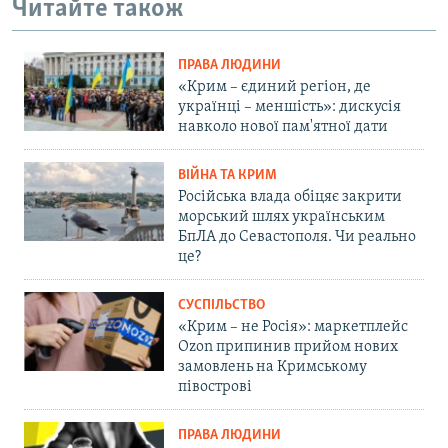
Читайте також
ПРАВА ЛЮДИНИ
«Крим – єдиний регіон, де
українці – меншість»: дискусія
навколо нової пам'ятної дати
ВІЙНА ТА КРИМ
Російська влада обіцяє закрити
морський шлях українським
БпЛА до Севастополя. Чи реально
це?
СУСПІЛЬСТВО
«Крим – не Росія»: маркетплейс
Ozon припинив прийом нових
замовлень на Кримському
півострові
ПРАВА ЛЮДИНИ