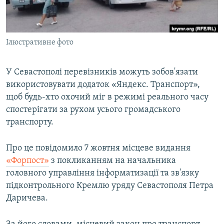
ВІДЕОУРОКИ «ELIFBE»
Русский
СВІДЧЕННЯ ОКУПАЦІЇ
Qırımtatar
Ілюстративне фото
УКРАЇНСЬКА ПРОБЛЕМА КРИМУ
ДОЛУЧАЙСЯ!
ІНФОГРАФІКА
У Севастополі перевізників можуть зобов'язати
використовувати додаток «Яндекс. Транспорт»,
щоб будь-хто охочий міг в режимі реального часу
Усі сайти RFE/RL
спостерігати за рухом усього громадського
транспорту.
Про це повідомило 7 жовтня місцеве видання
«Форпост»
з покликанням на начальника
головного управління інформатизації та зв'язку
підконтрольного Кремлю уряду Севастополя Петра
Даричева.