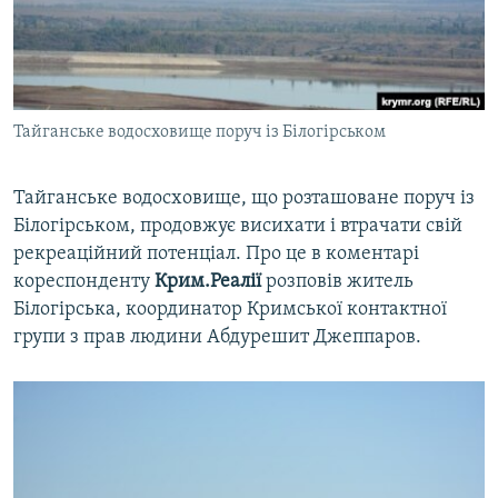
ВІДЕОУРОКИ «ELIFBE»
Русский
СВІДЧЕННЯ ОКУПАЦІЇ
Qırımtatar
УКРАЇНСЬКА ПРОБЛЕМА КРИМУ
Тайганське водосховище поруч із Білогірськом
ДОЛУЧАЙСЯ!
ІНФОГРАФІКА
Тайганське водосховище, що розташоване поруч із
Білогірськом, продовжує висихати і втрачати свій
Усі сайти RFE/RL
рекреаційний потенціал. Про це в коментарі
кореспонденту
Крим.Реалії
розповів житель
Білогірська, координатор Кримської контактної
групи з прав людини Абдурешит Джеппаров.