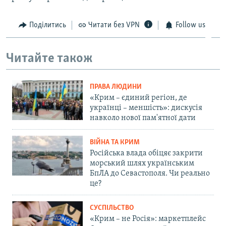
Поділитись
Читати без VPN
Follow us
Читайте також
ПРАВА ЛЮДИНИ
«Крим – єдиний регіон, де
українці – меншість»: дискусія
навколо нової пам'ятної дати
ВІЙНА ТА КРИМ
Російська влада обіцяє закрити
морський шлях українським
БпЛА до Севастополя. Чи реально
це?
СУСПІЛЬСТВО
«Крим – не Росія»: маркетплейс