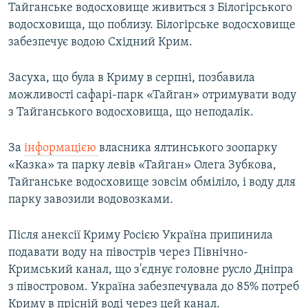
Тайганське водосховище живиться з Білогірського
водосховища, що поблизу. Білогірське водосховище
забезпечує водою Східний Крим.
Засуха, що була в Криму в серпні, позбавила
можливості сафарі-парк «Тайган» отримувати воду
з Тайганського водосховища, що неподалік.
За
інформацією
власника ялтинського зоопарку
«Казка» та парку левів «Тайган» Олега Зубкова,
Тайганське водосховище зовсім обміліло, і воду для
парку завозили водовозками.
Після анексії Криму Росією Україна припинила
подавати воду на півострів через Північно-
Кримський канал, що з'єднує головне русло Дніпра
з півостровом. Україна забезпечувала до 85% потреб
Криму в прісній воді через цей канал.