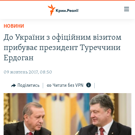
Доступність
посилання
Перейти
НОВИНИ
до
НОВИНИ
До України з офіційним візитом
основного
ВОДА.КРИМ
матеріалу
прибуває президент Туреччини
ВІДЕО ТА ФОТО
Перейти
Ердоган
до
ПОЛІТИКА
основної
09 жовтень 2017, 08:50
БЛОГИ
навігації
Перейти
Поділитись
Читати без VPN
ПОГЛЯД
до
ІНТЕРВ'Ю
пошуку
ВСЕ ЗА ДЕНЬ
СПЕЦПРОЕКТИ
ЯК ОБІЙТИ БЛОКУВАННЯ
ДЕПОРТАЦІЯ