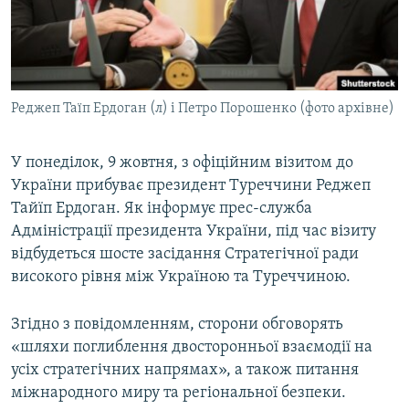
ВІДЕОУРОКИ «ELIFBE»
Русский
СВІДЧЕННЯ ОКУПАЦІЇ
Qırımtatar
УКРАЇНСЬКА ПРОБЛЕМА КРИМУ
Реджеп Таїп Ердоган (л) і Петро Порошенко (фото архівне)
ДОЛУЧАЙСЯ!
ІНФОГРАФІКА
У понеділок, 9 жовтня, з офіційним візитом до
України прибуває президент Туреччини Реджеп
Усі сайти RFE/RL
Тайїп Ердоган. Як інформує прес-служба
Адміністрації президента України, під час візиту
відбудеться шосте засідання Стратегічної ради
високого рівня між Україною та Туреччиною.
Згідно з повідомленням, сторони обговорять
«шляхи поглиблення двосторонньої взаємодії на
усіх стратегічних напрямах», а також питання
міжнародного миру та регіональної безпеки.