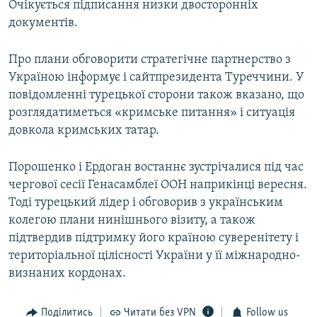
Очікується підписання низки двосторонніх
документів.
Про плани обговорити стратегічне партнерство з
Україною інформує і сайтпрезидента Туреччини. У
повідомленні турецької сторони також вказано, що
розглядатиметься «кримське питання» і ситуація
довкола кримських татар.
Порошенко і Ердоган востаннє зустрічалися під час
чергової сесії Генасамблеї ООН наприкінці вересня.
Тоді турецький лідер і обговорив з українським
колегою плани нинішнього візиту, а також
підтвердив підтримку його країною суверенітету і
територіальної цілісності України у її міжнародно-
визнаних кордонах.
Поділитись
Читати без VPN
Follow us