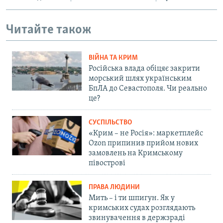
Читайте також
ВІЙНА ТА КРИМ
Російська влада обіцяє закрити
морський шлях українським
БпЛА до Севастополя. Чи реально
це?
СУСПІЛЬСТВО
«Крим – не Росія»: маркетплейс
Ozon припинив прийом нових
замовлень на Кримському
півострові
ПРАВА ЛЮДИНИ
Мить – і ти шпигун. Як у
кримських судах розглядають
звинувачення в держзраді