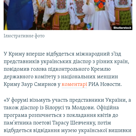
ВІДЕОУРОКИ «ELIFBE»
Русский
СВІДЧЕННЯ ОКУПАЦІЇ
Qırımtatar
УКРАЇНСЬКА ПРОБЛЕМА КРИМУ
Ілюстративне фото
ДОЛУЧАЙСЯ!
ІНФОГРАФІКА
У Криму вперше відбудеться міжнародний з'їзд
представників українських діаспор з різних країн,
Усі сайти RFE/RL
повідомив голова підконтрольного Кремлю
державного комітету з національних меншин
Криму Заур Смирнов у
коментарі
РИА Новости.
«У форумі візьмуть участь представники України, а
також діаспор із Білорусі та Молдови. Офіційна
програма розпочнеться з покладання квітів до
пам'ятника поетові Тарасу Шевченку, потім
відбудеться відвідання музею української вишивки