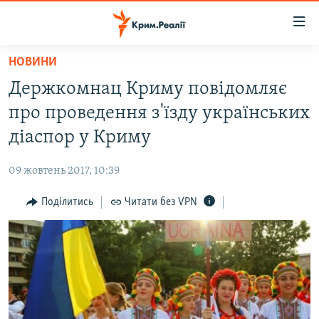
Доступність
посилання
Перейти
НОВИНИ
до
НОВИНИ
Держкомнац Криму повідомляє
основного
ВОДА.КРИМ
матеріалу
про проведення з'їзду українських
ВІДЕО ТА ФОТО
Перейти
діаспор у Криму
до
ПОЛІТИКА
основної
09 жовтень 2017, 10:39
БЛОГИ
навігації
Перейти
Поділитись
Читати без VPN
ПОГЛЯД
до
ІНТЕРВ'Ю
пошуку
ВСЕ ЗА ДЕНЬ
СПЕЦПРОЕКТИ
ЯК ОБІЙТИ БЛОКУВАННЯ
ДЕПОРТАЦІЯ