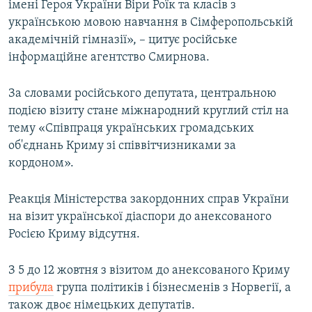
імені Героя України Віри Роїк та класів з
українською мовою навчання в Сімферопольській
академічній гімназії», – цитує російське
інформаційне агентство Смирнова.
За словами російського депутата, центральною
подією візиту стане міжнародний круглий стіл на
тему «Співпраця українських громадських
об'єднань Криму зі співвітчизниками за
кордоном».
Реакція Міністерства закордонних справ України
на візит української діаспори до анексованого
Росією Криму відсутня.
З 5 до 12 жовтня з візитом до анексованого Криму
прибула
група політиків і бізнесменів з Норвегії, а
також двоє німецьких депутатів.