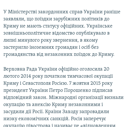
У Міністерстві закордонних справ України раніше
заявляли, що поїздки зарубіжних політиків до
Криму не мають статусу офіційних. Українське
зовнішньополітичне відомство опублікувало в
липні минулого року звернення, в якому
застернгло іноземних громадян і осіб без
громадянства від незаконних поїздок до Криму.
Верховна Рада України офіційно оголосила 20
лютого 2014 року початком тимчасової окупації
Криму і Севастополя Росією. 7 жовтня 2015 року
президент України Петро Порошенко підписав
відповідний закон. Міжнародні організації визнали
окупацію та анексію Криму незаконними і
засудили дії Росії. Країни Заходу запровадили
низку економічних санкцій. Росія заперечує
окупацію півострова і називає це «відновленням