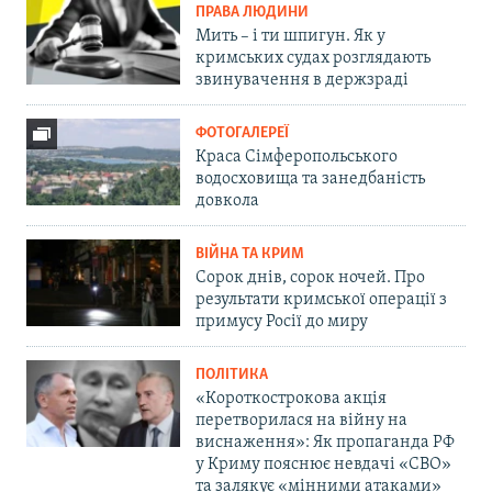
ПРАВА ЛЮДИНИ
Мить – і ти шпигун. Як у
кримських судах розглядають
звинувачення в держзраді
ФОТОГАЛЕРЕЇ
Краса Сімферопольського
водосховища та занедбаність
довкола
ВІЙНА ТА КРИМ
Сорок днів, сорок ночей. Про
результати кримської операції з
примусу Росії до миру
ПОЛІТИКА
«Короткострокова акція
перетворилася на війну на
виснаження»: Як пропаганда РФ
у Криму пояснює невдачі «СВО»
та залякує «мінними атаками»