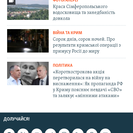
ФОТОГАЛЕРЕЇ
Краса Сімферопольського
водосховища та занедбаність
довкола
ВІЙНА ТА КРИМ
Сорок днів, сорок ночей. Про
результати кримської операції з
примусу Росії до миру
ПОЛІТИКА
«Короткострокова акція
перетворилася на війну на
виснаження»: Як пропаганда РФ
у Криму пояснює невдачі «СВО»
та залякує «мінними атаками»
ДОЛУЧАЙСЯ!