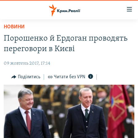
Доступність
посилання
Перейти
НОВИНИ
до
НОВИНИ
Порошенко й Ердоган проводять
основного
ВОДА.КРИМ
матеріалу
переговори в Києві
ВІДЕО ТА ФОТО
Перейти
до
09 жовтень 2017, 17:14
ПОЛІТИКА
основної
БЛОГИ
Поділитись
Читати без VPN
навігації
Перейти
ПОГЛЯД
до
ІНТЕРВ'Ю
пошуку
ВСЕ ЗА ДЕНЬ
СПЕЦПРОЕКТИ
ЯК ОБІЙТИ БЛОКУВАННЯ
ДЕПОРТАЦІЯ