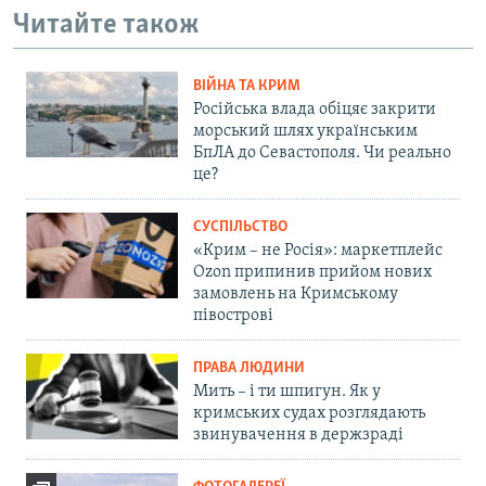
Читайте також
ВІЙНА ТА КРИМ
Російська влада обіцяє закрити
морський шлях українським
БпЛА до Севастополя. Чи реально
це?
СУСПІЛЬСТВО
«Крим – не Росія»: маркетплейс
Ozon припинив прийом нових
замовлень на Кримському
півострові
ПРАВА ЛЮДИНИ
Мить – і ти шпигун. Як у
кримських судах розглядають
звинувачення в держзраді