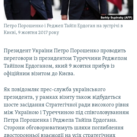
ВІДЕОУРОКИ «ELIFBE»
Русский
СВІДЧЕННЯ ОКУПАЦІЇ
Qırımtatar
Петро Порошенко і Реджеп Тайїп Ердоган на зустрічі в
УКРАЇНСЬКА ПРОБЛЕМА КРИМУ
Києві, 9 жовтня 2017 року
ДОЛУЧАЙСЯ!
ІНФОГРАФІКА
Президент України Петро Порошенко проводить
переговори із президентом Туреччини Реджепом
Тайїпом Ердоганом, який 9 жовтня прибув із
Усі сайти RFE/RL
офіційним візитом до Києва.
Як повідомляє прес-служба українського
президента, у рамках візиту також відбудеться
шосте засідання Стратегічної ради високого рівня
між Україною і Туреччиною під співголовуванням
Петра Порошенка і Реджепа Тайїпа Ердогана.
Сторони обговорюватимуть шляхи поглиблення
двосторонньої взаємодії на усіх стратегічних