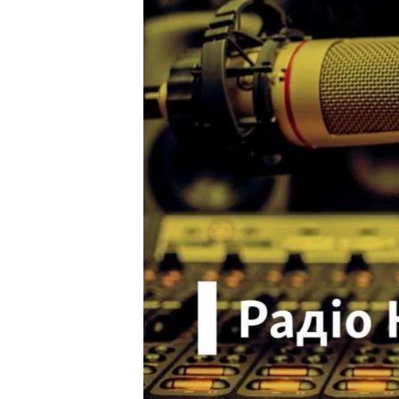
ВІДЕОУРОКИ «ELIFBE»
СВІДЧЕННЯ ОКУПАЦІЇ
УКРАЇНСЬКА ПРОБЛЕМА КРИМУ
ІНФОГРАФІКА