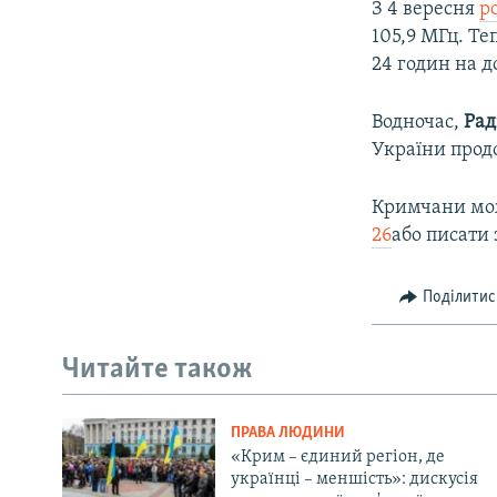
З 4 вересня
p
105,9 МГц. Т
24 годин на д
Водночас,
Рад
України прод
Кримчани мож
26
або писати 
Поділитис
Читайте також
ПРАВА ЛЮДИНИ
«Крим – єдиний регіон, де
українці – меншість»: дискусія