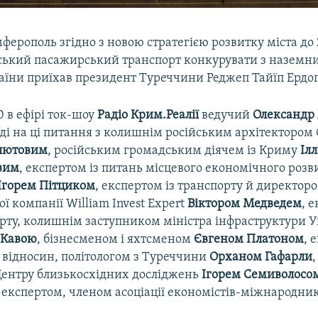
ферополь згідно з новою стратегією розвитку міста до
ький пасажирський транспорт конкурувати з наземн
аїни приїхав президент Туреччини Реджеп Тайїп Ердо
0 в ефірі ток-шоу
Радіо Крим.Реалії
ведучий
Олександр
іді на ці питання з колишнім російським архітектором
лютовим
, російським громадським діячем із Криму
Іл
вим
, експертом із питань місцевого економічного розви
Ігорем Пітциком
, експертом із транспорту й директор
ї компанії William Invest Expert
Віктором Медведем
, 
орту, колишнім заступником міністра інфраструктури 
 Кавою
, бізнесменом і яхтсменом
Євгеном Платоном
,​
е
відносин, політологом з Туреччини
Орханом Гафарли
ентру близькосхідних досліджень
Ігорем Семиволосо
експертом, членом асоціації економістів-міжнародни