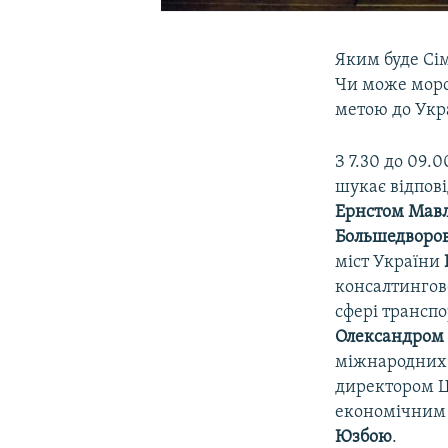
Яким буде Сім
Чи може морс
метою до Укр
З 7.30 до 09.0
шукає відпов
Ернстом Мав
Большедворо
міст України
консалтингово
сфері трансп
Олександром
міжнародних 
директором Ц
економічним 
Юзбою
.