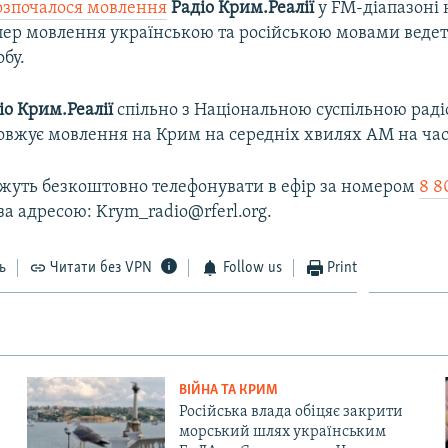
озпочалося мовлення
Радіо Крим.Реалії
у FM-діапазоні 
епер мовлення українською та російською мовами веде
обу.
іо Крим.Реалії
спільно з Національною суспільною рад
овжує мовлення на Крим на середніх хвилях АМ на част
уть безкоштовно телефонувати в ефір за номером
8 8
за адресою: Krym_radio@rferl.org.
ь
Читати без VPN
Follow us
Print
ВІЙНА ТА КРИМ
Російська влада обіцяє закрити
морський шлях українським