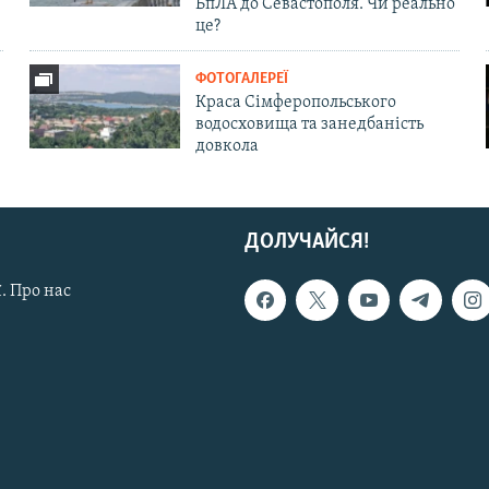
БпЛА до Севастополя. Чи реально
це?
ФОТОГАЛЕРЕЇ
Краса Сімферопольського
водосховища та занедбаність
довкола
ДОЛУЧАЙСЯ!
. Про нас