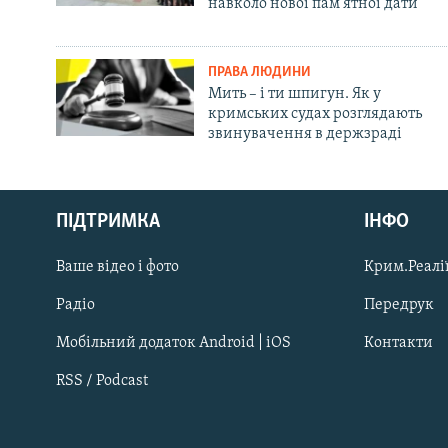
навколо нової пам'ятної дати
ПРАВА ЛЮДИНИ
Мить – і ти шпигун. Як у
кримських судах розглядають
звинувачення в держзраді
Русский
ПІДТРИМКА
ІНФО
Qırımtatar
Ваше відео і фото
Крим.Реалії
ДОЛУЧАЙСЯ!
Радіо
Передрук
Мобільний додаток Android | iOS
Контакти
RSS / Podcast
Усі сайти RFE/RL