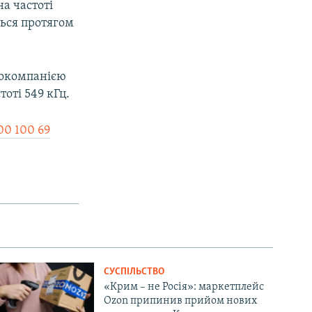
на частоті
ться протягом
іокомпанією
оті 549 кГц.
00 100 69
СУСПІЛЬСТВО
«Крим – не Росія»: маркетплейс
Ozon припинив прийом нових