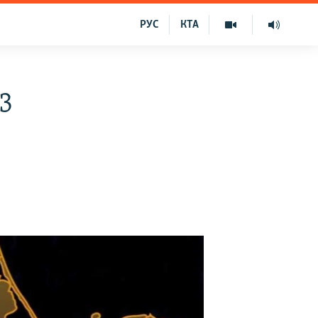
РУС
КТА
3