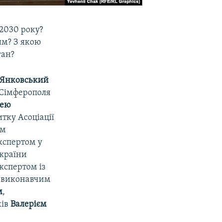
 2030 року?
им? З якою
ган?
 Янковський
 Сімферополя
лею
тку Асоціації
ом
експертом у
України
кспертом із
, виконавчим
м
,
ків
Валерієм