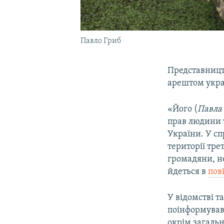
Павло Гриб
Представництв
арештом укра
«Його (
Павла 
прав людини т
України. У с
території тре
громадяни, не
йдеться в
пов
У відомстві т
поінформував
окрім загаль