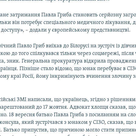
ане затримання Павла Гриба становить серйозну загро
ільки він потребує спеціального медичного лікування, д
 доступу», – додали у європейському представництві.
річний Павло Гриб виїхав до Білорусі на зустріч із дівч
якою до того спілкувався тільки через соцмережі, після 
ка, зник. Генеральна прокуратура відкрила проваджен
аїнця. Пізніше стало відомо, що юнак перебуває в СІЗ
ому краї Росії, йому інкримінують вчинення злочину з
сійські ЗМІ написали, що українець, згідно з рішенням
аарештований до 17 жовтня. Адвокат хлопця сказав, що
но. 18 вересня батько Павла Гриба з посиланням на сл
консула, який зустрічався з юнаком у СІЗО, сказав, що в
лі. Батько припустив, що причиною могло стати припи