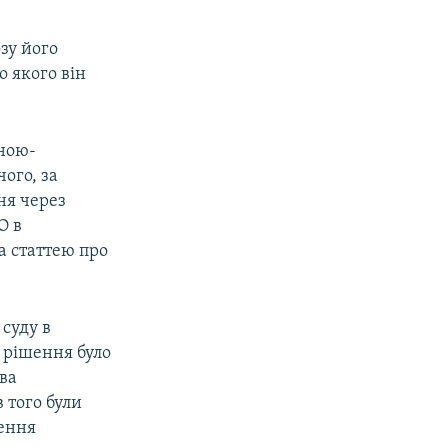
зу його
о якого він
иною-
чого, за
ня через
О в
а статтею про
 суду в
 рішення було
ова
 того були
нення