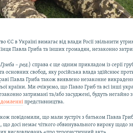
о ЄС в Україні вимагає від влади Росії звільнити утри
їнця Павла Гриба та інших громадян, незаконно затр
Гриба – ред.
) справа є ще одним прикладом із серії гр
а основних свобод, яку російська влада здійснює про
праві Павла Гриба також виявлено незаконне викраден
тьої країни. Ми очікуємо, що Павло Гриб та всі інші укр
законно затримані та/або засуджені, будуть негайно з
ідомленні
представництва.
акож повідомили, що мали зустріч з батьком Павла Гри
, що досі немає чіткого обвинувального вироку щодо з
них висловлювань «про терористичний акт».