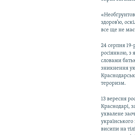
«Необґрунтов
здоров’ю, оск
все ще не має
24 серпня 19-
росіянкою, з 
словами бать
зникнення укр
Краснодарськ
тероризм.
13 вересня ро
Краснодарі, з
ухвалене заоч
українського 
висипи на ті