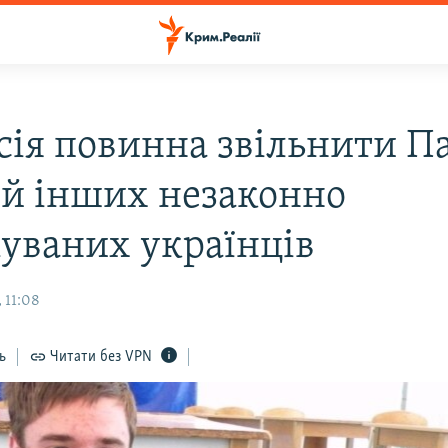
осія повинна звільнити П
 й інших незаконно
уваних українців
 11:08
ь
Читати без VPN