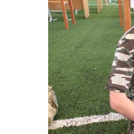
ВІДЕОУРОКИ «ELIFBE»
СВІДЧЕННЯ ОКУПАЦІЇ
УКРАЇНСЬКА ПРОБЛЕМА КРИМУ
ІНФОГРАФІКА