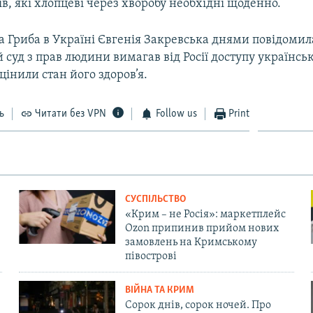
в, які хлопцеві через хворобу необхідні щоденно.
а Гриба в Україні Євгенія Закревська днями повідомил
суд з прав людини вимагав від Росії доступу українськ
цінили стан його здоров’я.
ь
Читати без VPN
Follow us
Print
СУСПІЛЬСТВО
«Крим – не Росія»: маркетплейс
Ozon припинив прийом нових
замовлень на Кримському
півострові
ВІЙНА ТА КРИМ
Сорок днів, сорок ночей. Про