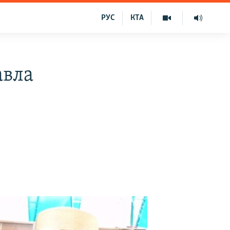
РУС
КТА
авла