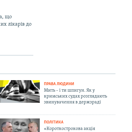
а, що
их лікарів до
ПРАВА ЛЮДИНИ
Мить – і ти шпигун. Як у
кримських судах розглядають
звинувачення в держзраді
ПОЛІТИКА
«Короткострокова акція