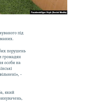
муваного під
иманих.
убих порушень
ти громадян
ня особи на
аїнські
вільнені», –
ба, який
винувачень,