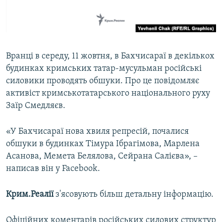
ВІДЕОУРОКИ «ELIFBE»
Русский
СВІДЧЕННЯ ОКУПАЦІЇ
Qırımtatar
УКРАЇНСЬКА ПРОБЛЕМА КРИМУ
Вранці в середу, 11 жовтня, в Бахчисараї в декількох
ДОЛУЧАЙСЯ!
ІНФОГРАФІКА
будинках кримських татар-мусульман російські
силовики проводять обшуки. Про це повідомляє
активіст кримськотатарського національного руху
Заїр Смедляєв.
Усі сайти RFE/RL
«У Бахчисараї нова хвиля репресій, почалися
обшуки в будинках Тімура Ібрагімова, Марлена
Асанова, Мемета Белялова, Сейрана Салієва», –
написав він у Facebook.
Крим.Реалії
з'ясовують більш детальну інформацію.
Офіційних коментарів російських силових структур