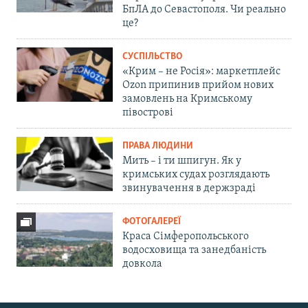
БпЛА до Севастополя. Чи реально
це?
СУСПІЛЬСТВО
«Крим – не Росія»: маркетплейс
Ozon припинив прийом нових
замовлень на Кримському
півострові
ПРАВА ЛЮДИНИ
Мить – і ти шпигун. Як у
кримських судах розглядають
звинувачення в держзраді
ФОТОГАЛЕРЕЇ
Краса Сімферопольського
водосховища та занедбаність
довкола