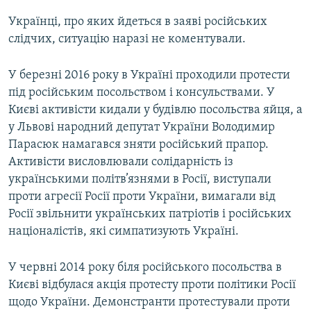
Українці, про яких йдеться в заяві російських
слідчих, ситуацію наразі не коментували.
У березні 2016 року в Україні проходили протести
під російським посольством і консульствами. У
Києві активісти кидали у будівлю посольства яйця, а
у Львові народний депутат України Володимир
Парасюк намагався зняти російський прапор.
Активісти висловлювали солідарність із
українськими політв’язнями в Росії, виступали
проти агресії Росії проти України, вимагали від
Росії звільнити українських патріотів і російських
націоналістів, які симпатизують Україні.
У червні 2014 року біля російського посольства в
Києві відбулася акція протесту проти політики Росії
щодо України. Демонстранти протестували проти