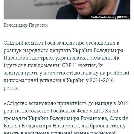
ВІДЕОУРОКИ «ELIFBE»
Русский
СВІДЧЕННЯ ОКУПАЦІЇ
Qırımtatar
Володимир Парасюк
УКРАЇНСЬКА ПРОБЛЕМА КРИМУ
ДОЛУЧАЙСЯ!
ІНФОГРАФІКА
Слідчий комітет Росії заявляє про оголошення в
розшук народного депутата України Володимира
Парасюка і ще трьох українських громадян. Як
Усі сайти RFE/RL
йдеться в повідомленні СКР 11 жовтня, їх
звинувачують у причетності до нападу на російські
дипломатичні установи в Україні у 2014-2016
роках.
«Слідство встановило причетність до нападу в 2014
році на Посольство Російської Федерації в Києві
громадян України Володимира Романцова, Олексія
Бакая і Володимира Назаренка, які брали активну
участь в умисному псуванні майна російської