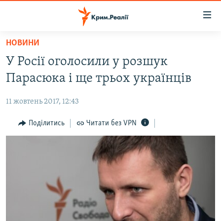
Доступність
посилання
Перейти
НОВИНИ
до
НОВИНИ
У Росії оголосили у розшук
основного
ВОДА.КРИМ
матеріалу
Парасюка і ще трьох українців
ВІДЕО ТА ФОТО
Перейти
до
11 жовтень 2017, 12:43
ПОЛІТИКА
основної
БЛОГИ
Поділитись
Читати без VPN
навігації
Перейти
ПОГЛЯД
до
ІНТЕРВ'Ю
пошуку
ВСЕ ЗА ДЕНЬ
СПЕЦПРОЕКТИ
ЯК ОБІЙТИ БЛОКУВАННЯ
ДЕПОРТАЦІЯ