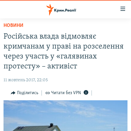
Доступність
посилання
Перейти
НОВИНИ
до
НОВИНИ
Російська влада відмовляє
основного
ВОДА.КРИМ
матеріалу
кримчанам у праві на розселення
ВІДЕО ТА ФОТО
Перейти
через участь у «галявинах
до
ПОЛІТИКА
протесту» – активіст
основної
БЛОГИ
навігації
11 жовтень 2017, 22:05
Перейти
ПОГЛЯД
до
Поділитись
Читати без VPN
ІНТЕРВ'Ю
пошуку
ВСЕ ЗА ДЕНЬ
СПЕЦПРОЕКТИ
ЯК ОБІЙТИ БЛОКУВАННЯ
ДЕПОРТАЦІЯ