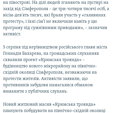
на півострові. На ділі людей зганяють на пустирі на
захід від Сімферополя – це три-чотири тисячі осіб, а
вісім-дев'ять тисяч, які брали участь у «галявинах
протесту», і їхні сім'ї не включили навіть у цю
програму під сумнівними приводами», – зазначив
активіст.
5 серпня під керівництвом російського глави міста
Геннадія Бахарева, на громадських слуханнях
схвалили проект «Кримська троянда» –
будівництво нового мікрорайону на північно-
східній околиці Сімферополя, незважаючи на
протести жителів. Активісти заявили, що
противників забудови намагалися обманом
виманити з публічних слухань.
Новий житловий масив «Кримська троянда»
планують побудувати на північно-східній околиці