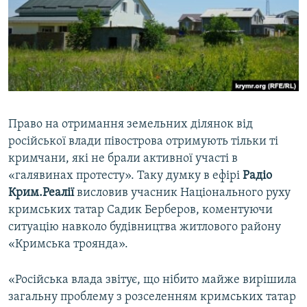
ВІДЕОУРОКИ «ELIFBE»
Русский
СВІДЧЕННЯ ОКУПАЦІЇ
Qırımtatar
УКРАЇНСЬКА ПРОБЛЕМА КРИМУ
ДОЛУЧАЙСЯ!
ІНФОГРАФІКА
Право на отримання земельних ділянок від
російської влади півострова отримують тільки ті
Усі сайти RFE/RL
кримчани, які не брали активної участі в
«галявинах протесту». Таку думку в ефірі
Радіо
Крим.Реалії
висловив учасник Національного руху
кримських татар Садик Берберов, коментуючи
ситуацію навколо будівництва житлового району
«Кримська троянда».
«Російська влада звітує, що нібито майже вирішила
загальну проблему з розселенням кримських татар