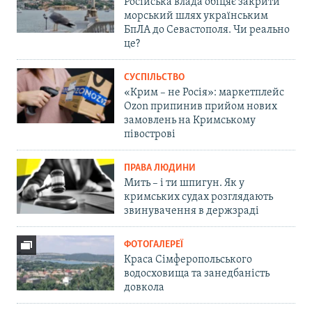
Російська влада обіцяє закрити
морський шлях українським
БпЛА до Севастополя. Чи реально
це?
СУСПІЛЬСТВО
«Крим – не Росія»: маркетплейс
Ozon припинив прийом нових
замовлень на Кримському
півострові
ПРАВА ЛЮДИНИ
Мить – і ти шпигун. Як у
кримських судах розглядають
звинувачення в держзраді
ФОТОГАЛЕРЕЇ
Краса Сімферопольського
водосховища та занедбаність
довкола