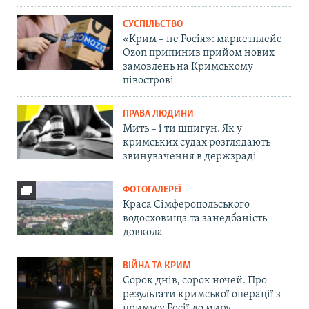
СУСПІЛЬСТВО
«Крим – не Росія»: маркетплейс
Ozon припинив прийом нових
замовлень на Кримському
півострові
ПРАВА ЛЮДИНИ
Мить – і ти шпигун. Як у
кримських судах розглядають
звинувачення в держзраді
ФОТОГАЛЕРЕЇ
Краса Сімферопольського
водосховища та занедбаність
довкола
ВІЙНА ТА КРИМ
Сорок днів, сорок ночей. Про
результати кримської операції з
примусу Росії до миру