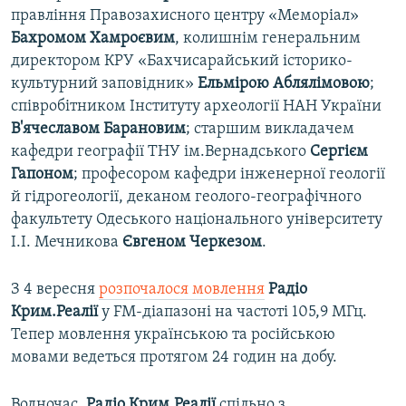
правління Правозахисного центру «Меморіал»
Бахромом Хамроєвим
, колишнім генеральним
директором КРУ «Бахчисарайський історико-
культурний заповідник»
Ельмірою Аблялімовою
;
співробітником Інституту археології НАН України
В'ячеславом Барановим
; старшим викладачем
кафедри географії ТНУ ім.Вернадського
Сергієм
Гапоном
; професором кафедри інженерної геології
й гідрогеології, деканом геолого-географічного
факультету Одеського національного університету
І.І. Мечникова
Євгеном Черкезом
.
З 4 вересня
pозпочалося мовлення
Радіо
Крим.Реалії
у FM-діапазоні на частоті 105,9 МГц.
Тепер мовлення українською та російською
мовами ведеться протягом 24 годин на добу.
Водночас,
Радіо Крим.Реалії
спільно з