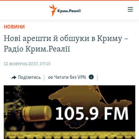
Доступність
посилання
Перейти
НОВИНИ
до
НОВИНИ
Нові арешти й обшуки в Криму –
основного
ВОДА.КРИМ
матеріалу
Радіо Крим.Реалії
ВІДЕО ТА ФОТО
Перейти
до
12 жовтень 2017, 07:15
ПОЛІТИКА
основної
БЛОГИ
Поділитись
Читати без VPN
навігації
Перейти
ПОГЛЯД
до
ІНТЕРВ'Ю
пошуку
ВСЕ ЗА ДЕНЬ
СПЕЦПРОЕКТИ
ЯК ОБІЙТИ БЛОКУВАННЯ
ДЕПОРТАЦІЯ