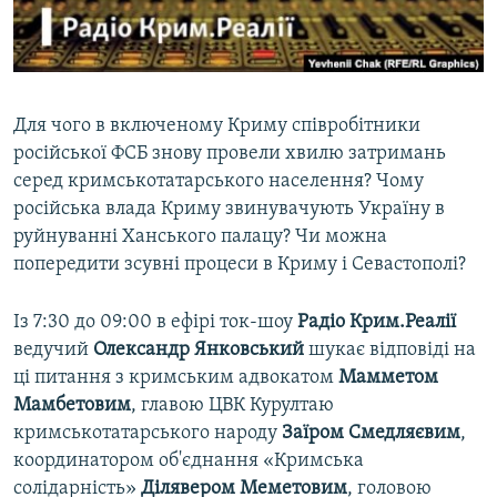
ВІДЕОУРОКИ «ELIFBE»
Русский
СВІДЧЕННЯ ОКУПАЦІЇ
Qırımtatar
УКРАЇНСЬКА ПРОБЛЕМА КРИМУ
Для чого в включеному Криму співробітники
ДОЛУЧАЙСЯ!
ІНФОГРАФІКА
російської ФСБ знову провели хвилю затримань
серед кримськотатарського населення? Чому
російська влада Криму звинувачують Україну в
руйнуванні Ханського палацу? Чи можна
Усі сайти RFE/RL
попередити зсувні процеси в Криму і Севастополі?
Із 7:30 до 09:00 в ефірі ток-шоу
Радіо Крим.Реалії
ведучий
Олександр Янковський
шукає відповіді на
ці питання з кримським адвокатом
Мамметом
Мамбетовим
, главою ЦВК Курултаю
кримськотатарського народу
Заїром Смедляєвим
,
координатором об'єднання «Кримська
солідарність»
Ділявером Меметовим
, головою