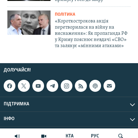
ПОЛІТИКА
«Короткострокова акція
перетворилася на війну на
виснаження»: Як пропаганда РФ
у Криму пояснює невдачі «СВО»
та залякує «мінними атаками»
ДОЛУЧАЙСЯ!
ПІДТРИМКА
ІНФО
© Крим.Реалії, 2026 | Усі права застережено.
КТА
РУС