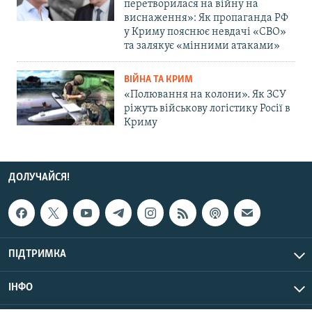
перетворилася на війну на
виснаження»: Як пропаганда РФ
у Криму пояснює невдачі «СВО»
та залякує «мінними атаками»
ВІЙНА ТА КРИМ
«Полювання на колони». Як ЗСУ
ріжуть військову логістику Росії в
Криму
ДОЛУЧАЙСЯ!
ПІДТРИМКА
ІНФО