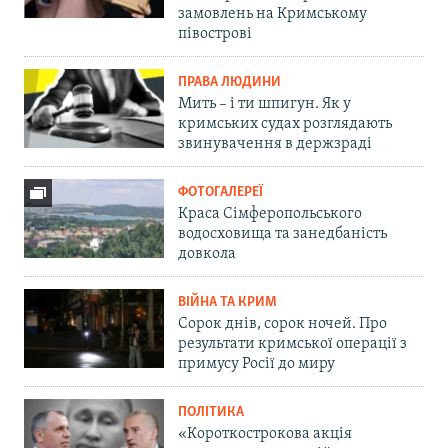
замовлень на Кримському
півострові
ПРАВА ЛЮДИНИ
Мить – і ти шпигун. Як у
кримських судах розглядають
звинувачення в держзраді
ФОТОГАЛЕРЕЇ
Краса Сімферопольського
водосховища та занедбаність
довкола
ВІЙНА ТА КРИМ
Сорок днів, сорок ночей. Про
результати кримської операції з
примусу Росії до миру
ПОЛІТИКА
«Короткострокова акція