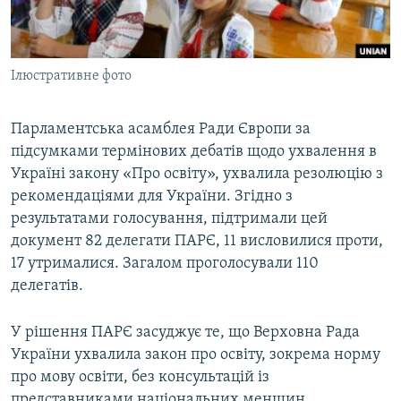
ВІДЕОУРОКИ «ELIFBE»
Русский
СВІДЧЕННЯ ОКУПАЦІЇ
Qırımtatar
Ілюстративне фото
УКРАЇНСЬКА ПРОБЛЕМА КРИМУ
ДОЛУЧАЙСЯ!
ІНФОГРАФІКА
Парламентська асамблея Ради Європи за
підсумками термінових дебатів щодо ухвалення в
Україні закону «Про освіту», ухвалила резолюцію з
Усі сайти RFE/RL
рекомендаціями для України. Згідно з
результатами голосування, підтримали цей
документ 82 делегати ПАРЄ, 11 висловилися проти,
17 утрималися. Загалом проголосували 110
делегатів.
У рішення ПАРЄ засуджує те, що Верховна Рада
України ухвалила закон про освіту, зокрема норму
про мову освіти, без консультацій із
представниками національних меншин.