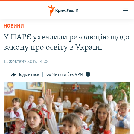
Доступність
посилання
Перейти
НОВИНИ
до
НОВИНИ
У ПАРЄ ухвалили резолюцію щодо
основного
ВОДА.КРИМ
матеріалу
закону про освіту в Україні
ВІДЕО ТА ФОТО
Перейти
до
12 жовтень 2017, 14:28
ПОЛІТИКА
основної
БЛОГИ
Поділитись
Читати без VPN
навігації
Перейти
ПОГЛЯД
до
ІНТЕРВ'Ю
пошуку
ВСЕ ЗА ДЕНЬ
СПЕЦПРОЕКТИ
ЯК ОБІЙТИ БЛОКУВАННЯ
ДЕПОРТАЦІЯ