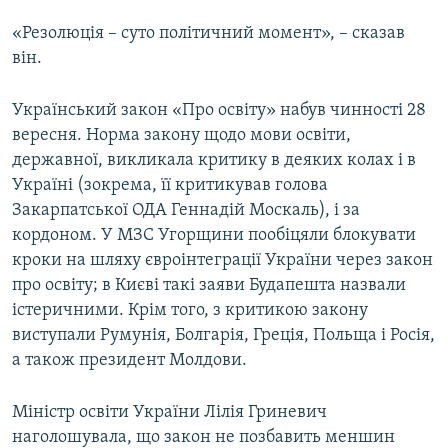
«Резолюція – суто політичний момент», – сказав
він.
Український закон «Про освіту» набув чинності 28
вересня. Норма закону щодо мови освіти,
державної, викликала критику в деяких колах і в
Україні (зокрема, її критикував голова
Закарпатської ОДА Геннадій Москаль), і за
кордоном. У МЗС Угорщини пообіцяли блокувати
кроки на шляху євроінтеграції України через закон
про освіту; в Києві такі заяви Будапешта назвали
істеричними. Крім того, з критикою закону
виступали Румунія, Болгарія, Греція, Польща і Росія,
а також президент Молдови.
Міністр освіти України Лілія Гриневич
наголошувала, що закон не позбавить меншин