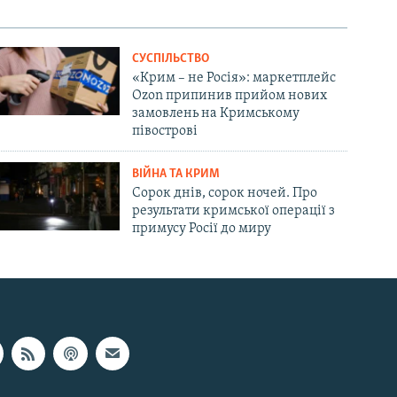
СУСПІЛЬСТВО
«Крим – не Росія»: маркетплейс
Ozon припинив прийом нових
замовлень на Кримському
півострові
ВІЙНА ТА КРИМ
Сорок днів, сорок ночей. Про
результати кримської операції з
примусу Росії до миру