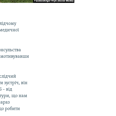
слідчому
 медичної
онсульства
и, мотивувавши
 слідчий
и зустріч, він
 – від
атури, що нам
зараз
 що робити