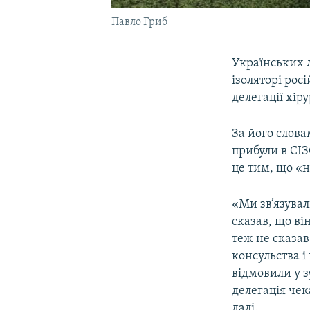
Павло Гриб
Українських л
ізоляторі рос
делегації хір
За його слова
прибули в СІЗ
це тим, що «
«Ми зв’язувал
сказав, що він
теж не сказав
консульства і
відмовили у з
делегація чек
далі.