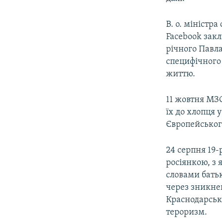
В. о. міністр
Facebook закл
річного Павла
специфічного 
життю.
11 жовтня МЗ
їх до хлопця 
Європейськог
24 серпня 19-
росіянкою, з 
словами бать
через зникнен
Краснодарськ
тероризм.