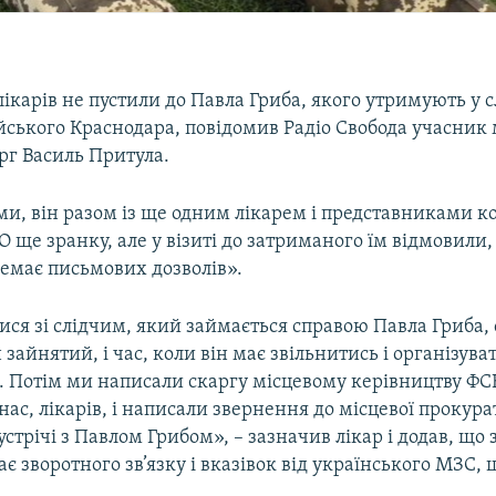
ікарів не пустили до Павла Гриба, якого утримують у 
ійського Краснодара, повідомив Радіо Свобода учасник
ург Василь Притула.
ми, він разом із ще одним лікарем і представниками к
О ще зранку, але у візиті до затриманого їм відмовил
немає письмових дозволів».
ися зі слідчим, який займається справою Павла Гриба,
 зайнятий, і час, коли він має звільнитись і організуват
. Потім ми написали скаргу місцевому керівництву ФСБ
 нас, лікарів, і написали звернення до місцевої прокур
устрічі з Павлом Грибом», – зазначив лікар і додав, що 
ає зворотного зв’язку і вказівок від українського МЗС,