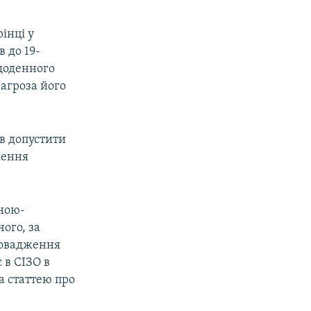
рінці у
 до 19-
 щоденного
загроза його
в допустити
шення
иною-
чого, за
ровадження
 в СІЗО в
а статтею про