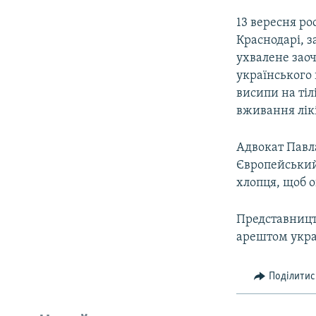
13 вересня ро
Краснодарі, з
ухвалене заоч
українського 
висипи на ті
вживання лікі
Адвокат Павл
Європейський 
хлопця, щоб о
Представництв
арештом укра
Поділитис