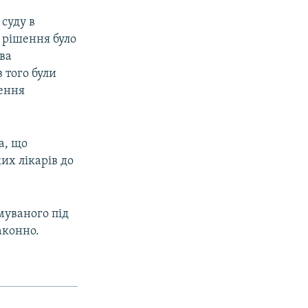
 суду в
 рішення було
ова
 того були
нення
а, що
их лікарів до
муваного під
аконно.