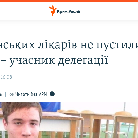
нських лікарів не пустил
– учасник делегації
 16:08
ь
Читати без VPN