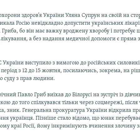
а охорони здоров’я України Уляна Супрун на своїй на сто
икала Росію невідкладно допустити українських лікарів
 Гриба, бо він має важку вроджену хворобу і потребує
лікування, а без надання медичної допомоги є пряма 
С України виступило з вимогою до російських силовикі
у період з 12 до 15 жовтня, посилаючись, зокрема, на рі
о суду з прав людини.
річний Павло Гриб виїхав до Білорусі на зустріч із дівч
якою до того спілкувався тільки через соцмережі, після 
ка, зник. Генеральна прокуратура України відкрила п
ня українця. Пізніше стало відомо, що юнак перебуває
ому краї Росії, йому інкримінують вчинення злочину з