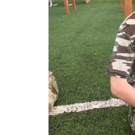
ВІДЕОУРОКИ «ELIFBE»
СВІДЧЕННЯ ОКУПАЦІЇ
УКРАЇНСЬКА ПРОБЛЕМА КРИМУ
ІНФОГРАФІКА