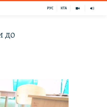
РУС
КТА
и до