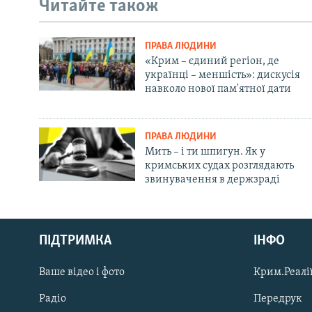
Читайте також
ПРАВА ЛЮДИНИ
«Крим – єдиний регіон, де
українці – меншість»: дискусія
навколо нової пам'ятної дати
ПРАВА ЛЮДИНИ
Мить – і ти шпигун. Як у
кримських судах розглядають
звинувачення в держзраді
Русский
ПІДТРИМКА
ІНФО
Qırımtatar
Ваше відео і фото
Крим.Реалії
ДОЛУЧАЙСЯ!
Радіо
Передрук