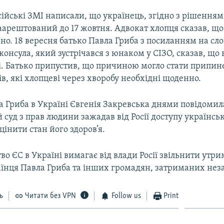
сійські ЗМІ написали, що українець, згідно з рішенням
аарештований до 17 жовтня. Адвокат хлопця сказав, що
но. 18 вересня батько Павла Гриба з посиланням на сл
консула, який зустрічався з юнаком у СІЗО, сказав, що в
лі. Батько припустив, що причиною могло стати припи
в, які хлопцеві через хворобу необхідні щоденно.
а Гриба в Україні Євгенія Закревська днями повідомил
суд з прав людини зажадав від Росії доступу українськ
цінити стан його здоров’я.
о ЄС в Україні вимагає від влади Росії звільнити утри
їнця Павла Гриба та інших громадян, затриманих нез
ь
Читати без VPN
Follow us
Print