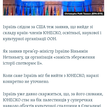
ВІДЕОУРОКИ «ELIFBE»
Русский
СВІДЧЕННЯ ОКУПАЦІЇ
Qırımtatar
УКРАЇНСЬКА ПРОБЛЕМА КРИМУ
Ізраїль слідом за США теж заявив, що вийде зі
ДОЛУЧАЙСЯ!
ІНФОГРАФІКА
складу країн-членів ЮНЕСКО, освітньої, наукової і
культурної організації ООН.
Як заявив прем’єр-міністр Ізраїлю Біньямін
Усі сайти RFE/RL
Нетаньягу, ця організація «замість збереження
історії спотворює її».
Коли саме Ізраїль міг би вийти з ЮНЕСКО, наразі
конкретно не уточнено.
Ізраїль уже давно скаржиться, що, за його словами,
ЮНЕСКО стає на бік палестинців у суперечках
навколо об’єктів культурної спадщини в Єрусалимі