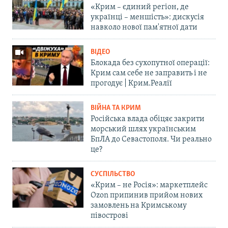
«Крим – єдиний регіон, де
українці – меншість»: дискусія
навколо нової пам'ятної дати
ВІДЕО
Блокада без сухопутної операції:
Крим сам себе не заправить і не
прогодує | Крим.Реалії
ВІЙНА ТА КРИМ
Російська влада обіцяє закрити
морський шлях українським
БпЛА до Севастополя. Чи реально
це?
СУСПІЛЬСТВО
«Крим – не Росія»: маркетплейс
Ozon припинив прийом нових
замовлень на Кримському
півострові