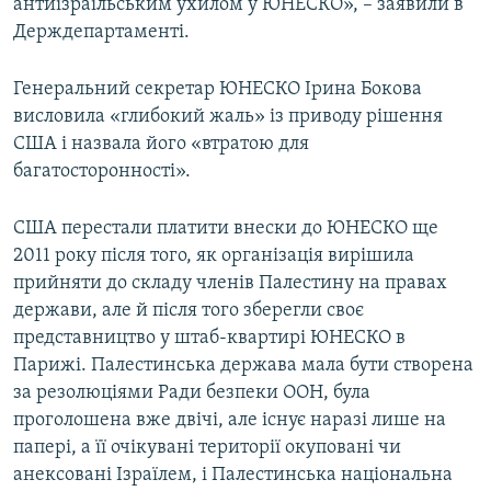
антиізраїльським ухилом у ЮНЕСКО», – заявили в
Держдепартаменті.
Генеральний секретар ЮНЕСКО Ірина Бокова
висловила «глибокий жаль» із приводу рішення
США і назвала його «втратою для
багатосторонності».
США перестали платити внески до ЮНЕСКО ще
2011 року після того, як організація вирішила
прийняти до складу членів Палестину на правах
держави, але й після того зберегли своє
представництво у штаб-квартирі ЮНЕСКО в
Парижі. Палестинська держава мала бути створена
за резолюціями Ради безпеки ООН, була
проголошена вже двічі, але існує наразі лише на
папері, а її очікувані території окуповані чи
анексовані Ізраїлем, і Палестинська національна