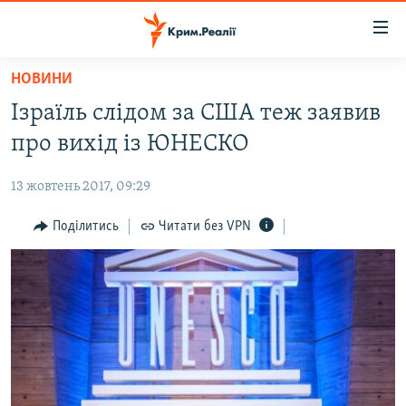
Доступність
посилання
Перейти
НОВИНИ
до
НОВИНИ
Ізраїль слідом за США теж заявив
основного
ВОДА.КРИМ
матеріалу
про вихід із ЮНЕСКО
ВІДЕО ТА ФОТО
Перейти
до
13 жовтень 2017, 09:29
ПОЛІТИКА
основної
БЛОГИ
Поділитись
Читати без VPN
навігації
Перейти
ПОГЛЯД
до
ІНТЕРВ'Ю
пошуку
ВСЕ ЗА ДЕНЬ
СПЕЦПРОЕКТИ
ЯК ОБІЙТИ БЛОКУВАННЯ
ДЕПОРТАЦІЯ