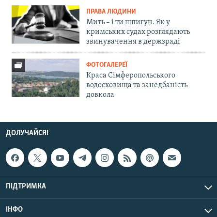
ПРАВА ЛЮДИНИ
Мить – і ти шпигун. Як у
кримських судах розглядають
звинувачення в держзраді
ФОТОГАЛЕРЕЇ
Краса Сімферопольського
водосховища та занедбаність
довкола
ДОЛУЧАЙСЯ!
ПІДТРИМКА
ІНФО