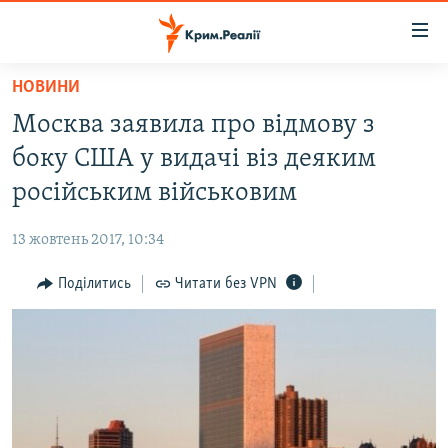
Доступність
посилання
Перейти
НОВИНИ
до
НОВИНИ
Москва заявила про відмову з
основного
ВОДА.КРИМ
матеріалу
боку США у видачі віз деяким
ВІДЕО ТА ФОТО
Перейти
російським військовим
до
ПОЛІТИКА
основної
13 жовтень 2017, 10:34
БЛОГИ
навігації
Перейти
Поділитись
Читати без VPN
ПОГЛЯД
до
ІНТЕРВ'Ю
пошуку
ВСЕ ЗА ДЕНЬ
СПЕЦПРОЕКТИ
ЯК ОБІЙТИ БЛОКУВАННЯ
ДЕПОРТАЦІЯ