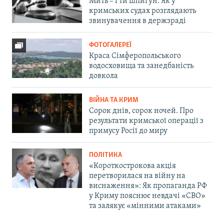
Мить – і ти шпигун. Як у
кримських судах розглядають
звинувачення в держзраді
ФОТОГАЛЕРЕЇ
Краса Сімферопольського
водосховища та занедбаність
довкола
ВІЙНА ТА КРИМ
Сорок днів, сорок ночей. Про
результати кримської операції з
примусу Росії до миру
ПОЛІТИКА
«Короткострокова акція
перетворилася на війну на
виснаження»: Як пропаганда РФ
у Криму пояснює невдачі «СВО»
та залякує «мінними атаками»