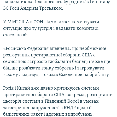
начальником Головного штабу радників Генштабу
ЗС Росії Андрієм Третьяком.
У Місії США в ООН відмовилася коментувати
ситуацію про ту зустріч і надавати коментарі
стосовно віз.
«Російська Федерація впевнена, що необмежене
розгортання протиракетної оборони США є
серйозною загрозою глобальній безпеці і може ще
більше розв’язати гонку озброєнь і загрожувати
всьому людству», – сказав Ємельянов на брифінгу.
Росія і Китай вже давно критикують системи
протиракетної оборони США, зокрема, розгортання
цьогоріч системи в Південній Кореї в умовах
загострення напруженості з КНДР щодо її
балістичних ракет і ядерних випробувань.