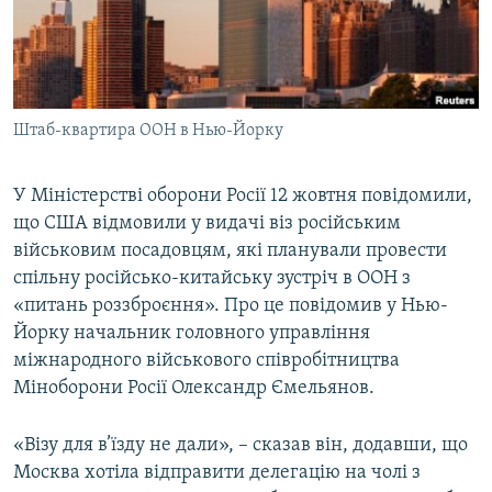
ВІДЕОУРОКИ «ELIFBE»
Русский
СВІДЧЕННЯ ОКУПАЦІЇ
Qırımtatar
УКРАЇНСЬКА ПРОБЛЕМА КРИМУ
Штаб-квартира ООН в Нью-Йорку
ДОЛУЧАЙСЯ!
ІНФОГРАФІКА
У Міністерстві оборони Росії 12 жовтня повідомили,
що США відмовили у видачі віз російським
Усі сайти RFE/RL
військовим посадовцям, які планували провести
спільну російсько-китайську зустріч в ООН з
«питань роззброєння». Про це повідомив у Нью-
Йорку начальник головного управління
міжнародного військового співробітництва
Міноборони Росії Олександр Ємельянов.
«Візу для в’їзду не дали», – сказав він, додавши, що
Москва хотіла відправити делегацію на чолі з