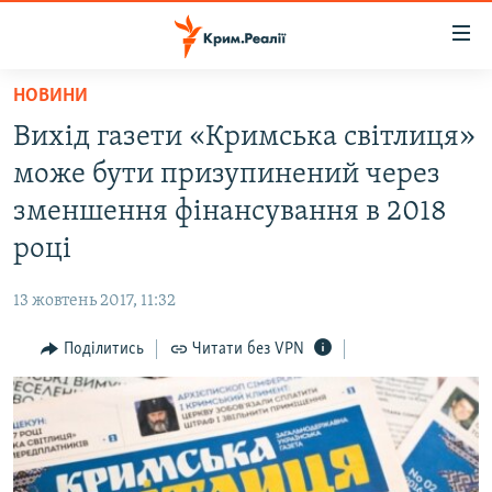
Доступність
посилання
Перейти
НОВИНИ
до
НОВИНИ
Вихід газети «Кримська світлиця»
основного
ВОДА.КРИМ
матеріалу
може бути призупинений через
ВІДЕО ТА ФОТО
Перейти
зменшення фінансування в 2018
до
ПОЛІТИКА
році
основної
БЛОГИ
навігації
13 жовтень 2017, 11:32
Перейти
ПОГЛЯД
до
Поділитись
Читати без VPN
ІНТЕРВ'Ю
пошуку
ВСЕ ЗА ДЕНЬ
СПЕЦПРОЕКТИ
ЯК ОБІЙТИ БЛОКУВАННЯ
ДЕПОРТАЦІЯ