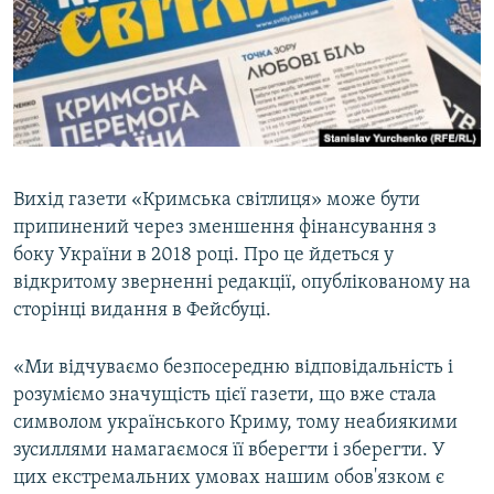
ВІДЕОУРОКИ «ELIFBE»
Русский
СВІДЧЕННЯ ОКУПАЦІЇ
Qırımtatar
УКРАЇНСЬКА ПРОБЛЕМА КРИМУ
ДОЛУЧАЙСЯ!
ІНФОГРАФІКА
Вихід газети «Кримська світлиця» може бути
припинений через зменшення фінансування з
Усі сайти RFE/RL
боку України в 2018 році. Про це йдеться у
відкритому зверненні редакції, опублікованому на
сторінці видання в Фейсбуці.
«Ми відчуваємо безпосередню відповідальність і
розуміємо значущість цієї газети, що вже стала
символом українського Криму, тому неабиякими
зусиллями намагаємося її вберегти і зберегти. У
цих екстремальних умовах нашим обов'язком є