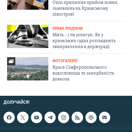
Ozon припинив прийом нових
замовлень на Кримському
півострові
ПРАВА ЛЮДИНИ
Мить – і ти шпигун. Як у
кримських судах розглядають
звинувачення в держзраді
ФОТОГАЛЕРЕЇ
Краса Сімферопольського
водосховища та занедбаність
довкола
ДОЛУЧАЙСЯ!