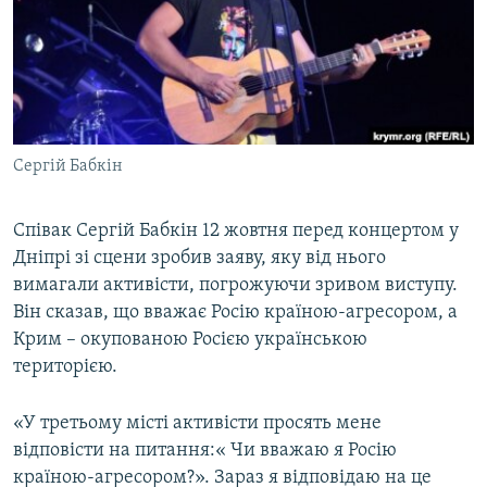
ВІДЕОУРОКИ «ELIFBE»
Русский
СВІДЧЕННЯ ОКУПАЦІЇ
Qırımtatar
УКРАЇНСЬКА ПРОБЛЕМА КРИМУ
ДОЛУЧАЙСЯ!
ІНФОГРАФІКА
Сергій Бабкін
Співак Сергій Бабкін 12 жовтня перед концертом у
Усі сайти RFE/RL
Дніпрі зі сцени зробив заяву, яку від нього
вимагали активісти, погрожуючи зривом виступу.
Він сказав, що вважає Росію країною-агресором, а
Крим – окупованою Росією українською
територією.
«У третьому місті активісти просять мене
відповісти на питання:« Чи вважаю я Росію
країною-агресором?». Зараз я відповідаю на це