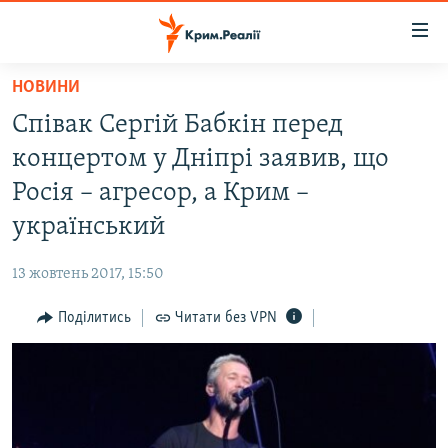
Доступність
посилання
Перейти
НОВИНИ
до
НОВИНИ
Співак Сергій Бабкін перед
основного
ВОДА.КРИМ
матеріалу
концертом у Дніпрі заявив, що
ВІДЕО ТА ФОТО
Перейти
Росія – агресор, а Крим –
до
ПОЛІТИКА
український
основної
БЛОГИ
навігації
13 жовтень 2017, 15:50
Перейти
ПОГЛЯД
до
Поділитись
Читати без VPN
ІНТЕРВ'Ю
пошуку
ВСЕ ЗА ДЕНЬ
СПЕЦПРОЕКТИ
ЯК ОБІЙТИ БЛОКУВАННЯ
ДЕПОРТАЦІЯ