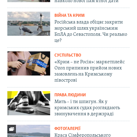
навколо нової пам'ятної дати
ВІЙНА ТА КРИМ
Російська влада обіцяє закрити
морський шлях українським
БпЛА до Севастополя. Чи реально
це?
СУСПІЛЬСТВО
«Крим – не Росія»: маркетплейс
Ozon припинив прийом нових
замовлень на Кримському
півострові
ПРАВА ЛЮДИНИ
Мить – і ти шпигун. Як у
кримських судах розглядають
звинувачення в держзраді
ФОТОГАЛЕРЕЇ
Краса Сімферопольського