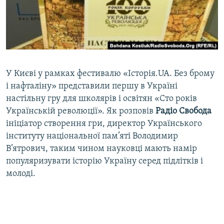
ВІДЕОУРОКИ «ELIFBE»
Русский
СВІДЧЕННЯ ОКУПАЦІЇ
Qırımtatar
УКРАЇНСЬКА ПРОБЛЕМА КРИМУ
ДОЛУЧАЙСЯ!
ІНФОГРАФІКА
У Києві у рамках фестивалю «Історія.UA. Без брому
і нафталіну» представили першу в Україні
настільну гру для школярів і освітян «Сто років
Усі сайти RFE/RL
Українській революції». Як розповів
Радіо Свобода
ініціатор створення гри, директор Українського
інституту національної пам’яті Володимир
В’ятрович, таким чином науковці мають намір
популяризувати історію Україну серед підлітків і
молоді.