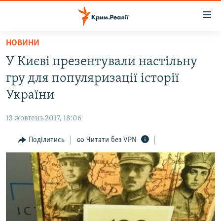
Доступність
посилання
Перейти
НОВИНИ
до
НОВИНИ
У Києві презентували настільну
основного
ВОДА.КРИМ
матеріалу
гру для популяризації історії
ВІДЕО ТА ФОТО
Перейти
України
до
ПОЛІТИКА
основної
13 жовтень 2017, 18:06
БЛОГИ
навігації
Перейти
Поділитись
Читати без VPN
ПОГЛЯД
до
ІНТЕРВ'Ю
пошуку
ВСЕ ЗА ДЕНЬ
СПЕЦПРОЕКТИ
ЯК ОБІЙТИ БЛОКУВАННЯ
ДЕПОРТАЦІЯ