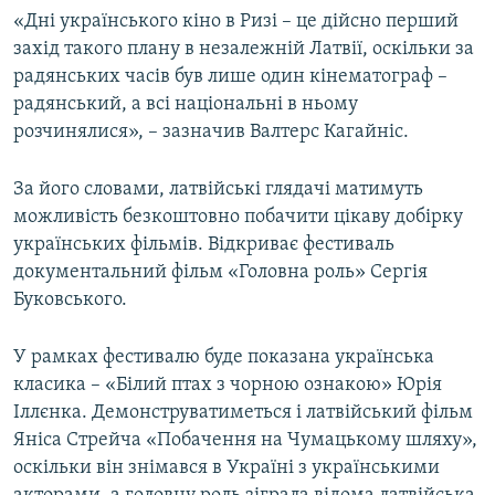
«Дні українського кіно в Ризі – це дійсно перший
захід такого плану в незалежній Латвії, оскільки за
радянських часів був лише один кінематограф –
радянський, а всі національні в ньому
розчинялися», – зазначив Валтерс Кагайніс.
За його словами, латвійські глядачі матимуть
можливість безкоштовно побачити цікаву добірку
українських фільмів. Відкриває фестиваль
документальний фільм «Головна роль» Сергія
Буковського.
У рамках фестивалю буде показана українська
класика – «Білий птах з чорною ознакою» Юрія
Іллєнка. Демонструватиметься і латвійський фільм
Яніса Стрейча «Побачення на Чумацькому шляху»,
оскільки він знімався в Україні з українськими