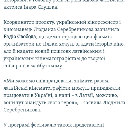
акторами, а головну роль зіграла відома латвійська
актриса Інара Слуцька.
Координатор проекту, український кінорежисер і
кінознавець Людмила Серебреникова зазначила
Радіо Свобода
, що демонстрацією цих фільмів
організатори не тільки хочуть згадати історію кіно,
але й надати новий поштовх латвійським і
українським кінематографістам до творчої
співпраці в майбутньому.
«Ми можемо співпрацювати, знімати разом,
латвійські кінематографісти можуть приїжджати
працювати в Україні, а наші – в Латвії, можливо,
вони тут знайдуть свого героя», – заявила Людмила
Серебреникова.
У програмі фестивалю також представлені