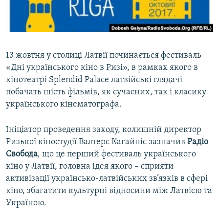
ВІДЕОУРОКИ «ELIFBE»
Русский
СВІДЧЕННЯ ОКУПАЦІЇ
Qırımtatar
УКРАЇНСЬКА ПРОБЛЕМА КРИМУ
13 жовтня у столиці Латвії починається фестиваль
ДОЛУЧАЙСЯ!
ІНФОГРАФІКА
«Дні українського кіно в Ризі», в рамках якого в
кінотеатрі Splendid Palace латвійські глядачі
побачать шість фільмів, як сучасних, так і класику
українського кінематографа.
Усі сайти RFE/RL
Ініціатор проведення заходу, колишній директор
Ризької кіностудії Валтерс Кагайніс зазначив
Радіо
Свобода
, що це перший фестиваль українського
кіно у Латвії, головна ідея якого – сприяти
активізації українсько-латвійських зв’язків в сфері
кіно, збагатити культурні відносини між Латвією та
Україною.