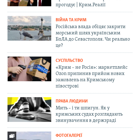
прогодує | Крим.Реалії
ВІЙНА ТА КРИМ
Російська влада обіцяє закрити
морський шлях українським
БпЛА до Севастополя. Чи реально
це?
СУСПІЛЬСТВО
«Крим – не Росія»: маркетплейс
Ozon припинив прийом нових
замовлень на Кримському
півострові
ПРАВА ЛЮДИНИ
Мить – і ти шпигун. Як у
кримських судах розглядають
звинувачення в держзраді
ФОТОГАЛЕРЕЇ