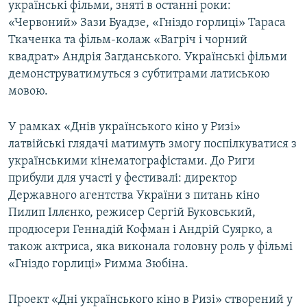
українські фільми, зняті в останні роки:
«Червоний» Зази Буадзе, «Гніздо горлиці» Тараса
Ткаченка та фільм-колаж «Вагріч і чорний
квадрат» Андрія Загданського. Українські фільми
демонструватимуться з субтитрами латиською
мовою.
У рамках «Днів українського кіно у Ризі»
латвійські глядачі матимуть змогу поспілкуватися з
українськими кінематографістами. До Риги
прибули для участі у фестивалі: директор
Державного агентства України з питань кіно
Пилип Іллєнко, режисер Сергій Буковський,
продюсери Геннадій Кофман і Андрій Суярко, а
також актриса, яка виконала головну роль у фільмі
«Гніздо горлиці» Римма Зюбіна.
Проект «Дні українського кіно в Ризі» створений у