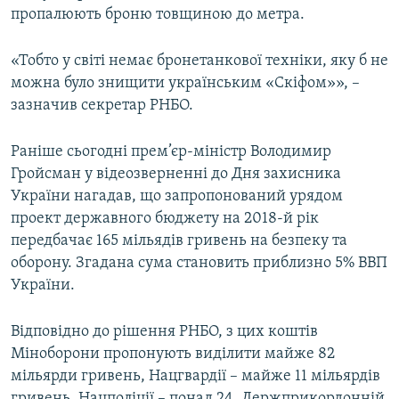
пропалюють броню товщиною до метра.
«Тобто у світі немає бронетанкової техніки, яку б не
можна було знищити українським «Скіфом»», –
зазначив секретар РНБО.
Раніше сьогодні прем’єр-міністр Володимир
Гройсман у відеозверненні до Дня захисника
України нагадав, що запропонований урядом
проект державного бюджету на 2018-й рік
передбачає 165 мільядів гривень на безпеку та
оборону. Згадана сума становить приблизно 5% ВВП
України.
Відповідно до рішення РНБО, з цих коштів
Міноборони пропонують виділити майже 82
мільярди гривень, Нацгвардії – майже 11 мільярдів
гривень, Нацполіції – понад 24, Держприкордонній