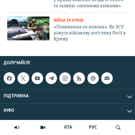
у Криму пояснює невдачі «СВО»
та залякує «мінними атаками»
ВІЙНА ТА КРИМ
«Полювання на колони». Як ЗСУ
ріжуть військову логістику Росії в
Криму
ДОЛУЧАЙСЯ!
ПІДТРИМКА
ІНФО
© Крим.Реалії, 2026 | Усі права застережено.
КТА
РУС