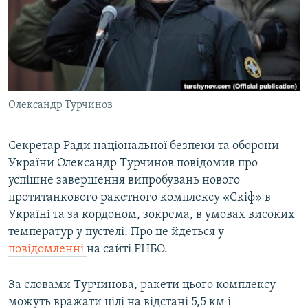
ВІДЕОУРОКИ «ELIFBE»
Русский
СВІДЧЕННЯ ОКУПАЦІЇ
Qırımtatar
УКРАЇНСЬКА ПРОБЛЕМА КРИМУ
ДОЛУЧАЙСЯ!
ІНФОГРАФІКА
Олександр Турчинов
Секретар Ради національної безпеки та оборони
Усі сайти RFE/RL
України Олександр Турчинов повідомив про
успішне завершення випробувань нового
протитанкового ракетного комплексу «Скіф» в
Україні та за кордоном, зокрема, в умовах високих
температур у пустелі. Про це йдеться у
повідомленні
на сайті РНБО.
За словами Турчинова, ракети цього комплексу
можуть вражати цілі на відстані 5,5 км і