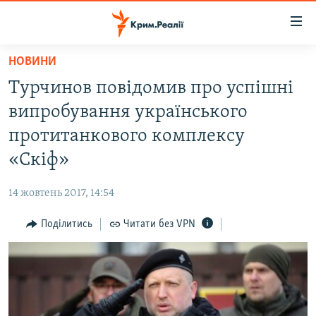
Доступність
посилання
Перейти
НОВИНИ
до
НОВИНИ
Турчинов повідомив про успішні
основного
ВОДА.КРИМ
матеріалу
випробування українського
ВІДЕО ТА ФОТО
Перейти
протитанкового комплексу
до
ПОЛІТИКА
«Скіф»
основної
БЛОГИ
навігації
14 жовтень 2017, 14:54
Перейти
ПОГЛЯД
до
Поділитись
Читати без VPN
ІНТЕРВ'Ю
пошуку
ВСЕ ЗА ДЕНЬ
СПЕЦПРОЕКТИ
ЯК ОБІЙТИ БЛОКУВАННЯ
ДЕПОРТАЦІЯ