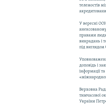
телемостів м
акредитовани
У вересні ОО
анексованому 
правами людин
викрадань і 
під виглядом
Уповноважена
доповідь і за
інформації т
«міжнародною
Верховна Рада
тимчасової ок
України Петр