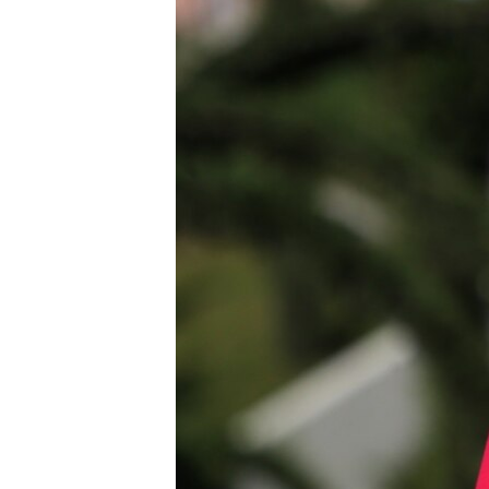
ВІДЕОУРОКИ «ELIFBE»
СВІДЧЕННЯ ОКУПАЦІЇ
УКРАЇНСЬКА ПРОБЛЕМА КРИМУ
ІНФОГРАФІКА