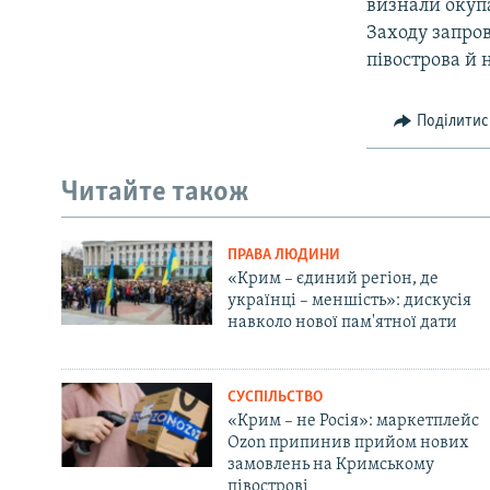
визнали окупа
Заходу запро
півострова й 
Поділитис
Читайте також
ПРАВА ЛЮДИНИ
«Крим – єдиний регіон, де
українці – меншість»: дискусія
навколо нової пам'ятної дати
СУСПІЛЬСТВО
«Крим – не Росія»: маркетплейс
Ozon припинив прийом нових
замовлень на Кримському
півострові