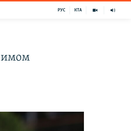
РУС
КТА
римом