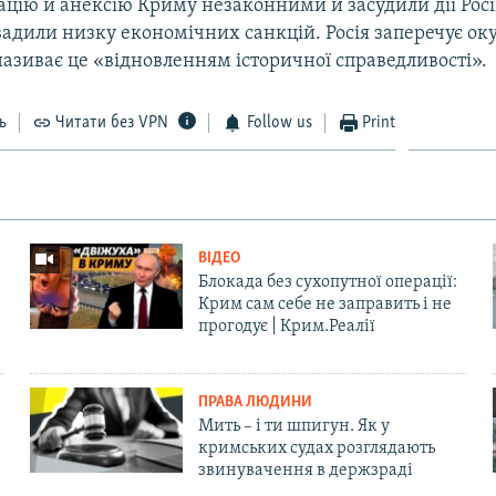
цію й анексію Криму незаконними й засудили дії Росі
вадили низку економічних санкцій. Росія заперечує ок
називає це «відновленням історичної справедливості».
ь
Читати без VPN
Follow us
Print
ВІДЕО
Блокада без сухопутної операції:
Крим сам себе не заправить і не
прогодує | Крим.Реалії
ПРАВА ЛЮДИНИ
Мить – і ти шпигун. Як у
кримських судах розглядають
звинувачення в держзраді