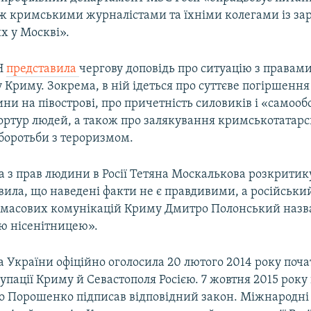
іж кримськими журналістами та їхніми колегами із за
х у Москві».
Н
представила
чергову доповідь про ситуацію з правам
Криму. Зокрема, в ній ідеться про суттєве погіршення 
и на півострові, про причетність силовиків і «самоо
тортур людей, а також про залякування кримськотатарс
 боротьби з тероризмом.
 з прав людини в Росії Тетяна Москалькова розкритик
явила, що наведені факти не є правдивими, а російський
а масових комунікацій Криму Дмитро Полонський назв
 нісенітницею».
 України офіційно оголосила 20 лютого 2014 року поч
упації Криму й Севастополя Росією. 7 жовтня 2015 рок
о Порошенко підписав відповідний закон. Міжнародні 