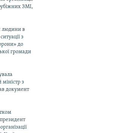
рубіжних ЗМІ,
и людини в
ситуації з
борони» до
ької громади
увала
 міністр з
ав документ
атком
у президент
організації