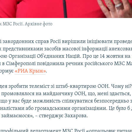
 МЗС Росії. Архівне фото
і закордонних справ Росії вирішили ініціювати провед
 представниками засобів масової інформації анексова
ю Організації Об'єднаних Націй. Про це 14 жовтня на з
 в Сімферополі повідомила речник російського МЗС М
формує
«РИА Крым»
.
ідея зробити телеміст зі штаб-квартирою ООН. Чому ні?
 промовлялося на майданчику ООН, що, мені здається,
що у вас буде можливість спілкуватися безпосередньо 
рналістами або громадськими організаціями. Це було б 
 займаємося», – стверджує Захарова.
, профільний департамент МЗС Росії «опрацьовує питанн