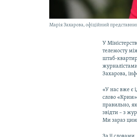
Марія Захарова, офіційний представник
У Міністерств
телемосту між
штаб-квартиро
журналістами
Захарова, ін
«У нас вже є 
слово «Крим»
правильно, як
звідти – з жу
Ми зараз цим
За її словами