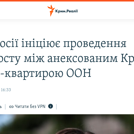
осії ініціює проведення
осту між анексованим К
б-квартирою ООН
 16:33
ь
Читати без VPN