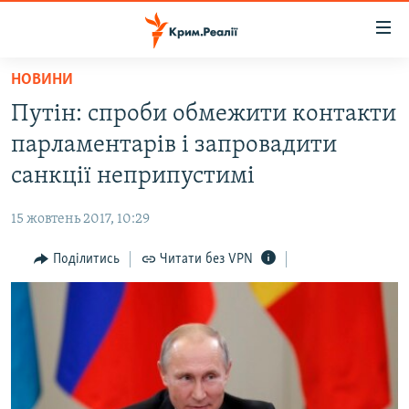
Доступність
посилання
Перейти
НОВИНИ
до
НОВИНИ
Путін: спроби обмежити контакти
основного
ВОДА.КРИМ
матеріалу
парламентарів і запровадити
ВІДЕО ТА ФОТО
Перейти
санкції неприпустимі
до
ПОЛІТИКА
основної
15 жовтень 2017, 10:29
БЛОГИ
навігації
Перейти
Поділитись
Читати без VPN
ПОГЛЯД
до
ІНТЕРВ'Ю
пошуку
ВСЕ ЗА ДЕНЬ
СПЕЦПРОЕКТИ
ЯК ОБІЙТИ БЛОКУВАННЯ
ДЕПОРТАЦІЯ