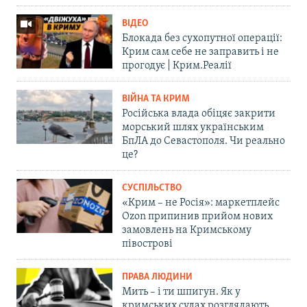
ВІДЕО
Блокада без сухопутної операції:
Крим сам себе не заправить і не
прогодує | Крим.Реалії
ВІЙНА ТА КРИМ
Російська влада обіцяє закрити
морський шлях українським
БпЛА до Севастополя. Чи реально
це?
СУСПІЛЬСТВО
«Крим – не Росія»: маркетплейс
Ozon припинив прийом нових
замовлень на Кримському
півострові
ПРАВА ЛЮДИНИ
Мить – і ти шпигун. Як у
кримських судах розглядають