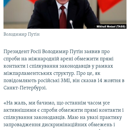
ВІДЕОУРОКИ «ELIFBE»
Русский
СВІДЧЕННЯ ОКУПАЦІЇ
Qırımtatar
УКРАЇНСЬКА ПРОБЛЕМА КРИМУ
Володимир Путін
ДОЛУЧАЙСЯ!
ІНФОГРАФІКА
Президент Росії Володимир Путін заявив про
спроби на міжнародній арені обмежити прямі
Усі сайти RFE/RL
контакти і спілкування законодавців у рамках
міжпарламентських структур. Про це, як
повідомляють російські ЗМІ, він сказав 14 жовтня в
Санкт-Петербурзі.
«На жаль, ми бачимо, що останнім часом усе
активнішими є спроби обмежити прямі контакти і
спілкування законодавців. Маю на увазі практику
запровадження дискримінаційних обмежень і