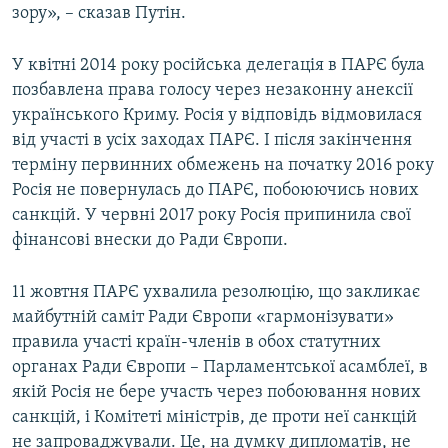
зору», – сказав Путін.
У квітні 2014 року російська делегація в ПАРЄ була
позбавлена права голосу через незаконну анексії
українського Криму. Росія у відповідь відмовилася
від участі в усіх заходах ПАРЄ. І після закінчення
терміну первинних обмежень на початку 2016 року
Росія не повернулась до ПАРЄ, побоюючись нових
санкцій. У червні 2017 року Росія припинила свої
фінансові внески до Ради Європи.
11 жовтня ПАРЄ ухвалила резолюцію, що закликає
майбутній саміт Ради Європи «гармонізувати»
правила участі країн-членів в обох статутних
органах Ради Європи – Парламентської асамблеї, в
якій Росія не бере участь через побоювання нових
санкцій, і Комітеті міністрів, де проти неї санкцій
не запроваджували. Це, на думку дипломатів, не